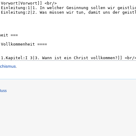
echismus
.
luss