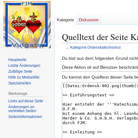
Kategorie
Diskussion
Quelltext der Seite 
←
Kategorie:Ordenskatechismus
Zur
Zur
Du bist aus dem folgenden Grund nicht 
Hauptseite
Navigation
Suche
Letzte Änderungen
Diese Aktion ist auf Benutzer beschrän
springen
springen
Zufällige Seite
Du kannst den Quelltext dieser Seite b
Hilfe zu MediaWiki
Spezialseiten
Werkzeuge
Links auf diese Seite
Änderungen an
verlinkten Seiten
Seiten­­informationen