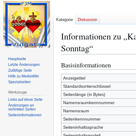
Kategorie
Diskussion
Informationen zu „K
Sonntag“
Hauptseite
Basisinformationen
Zur
Zur
Letzte Änderungen
Navigation
Suche
Zufällige Seite
Hilfe zu MediaWiki
springen
springen
Anzeigetitel
Spezialseiten
Standardsortierschlüssel
Werkzeuge
Seitenlänge (in Bytes)
Links auf diese Seite
Namensraumkennnummer
Änderungen an
verlinkten Seiten
Namensraum
Seiten­­informationen
Seitenkennnummer
Seiteninhaltssprache
Seiteninhaltsmodell