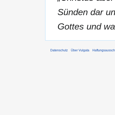
l
Sünden dar un
2
0
1
Gottes und war
1
Datenschutz
Über Vulgata
Haftungsaussch