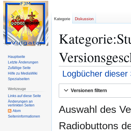
Kategorie
Diskussion
Kategorie:S
Versionsgesc
Hauptseite
Letzte Änderungen
Zufällige Seite
Logbücher dieser 
Hilfe zu MediaWiki
Spezialseiten
Zur
Zur
Werkzeuge
Versionen filtern
Navigation
Suche
Links auf diese Seite
springen
springen
Änderungen an
verlinkten Seiten
Auswahl des Ver
Atom
Seiten­­informationen
Radiobuttons de