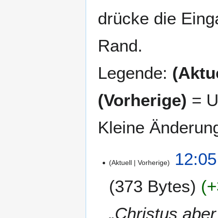
drücke die Eing
Rand.
Legende:
(Aktue
(Vorherige)
= U
Kleine Änderun
2
12:05
Aktuell
Vorherige
8
.
373 Bytes
+
A
p
r
„Christus aber
i