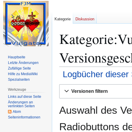
Kategorie
Diskussion
Kategorie:Vu
Versionsgesc
Hauptseite
Letzte Änderungen
Zufällige Seite
Logbücher dieser 
Hilfe zu MediaWiki
Spezialseiten
Zur
Zur
Werkzeuge
Versionen filtern
Navigation
Suche
Links auf diese Seite
springen
springen
Änderungen an
verlinkten Seiten
Auswahl des Ver
Atom
Seiten­­informationen
Radiobuttons de