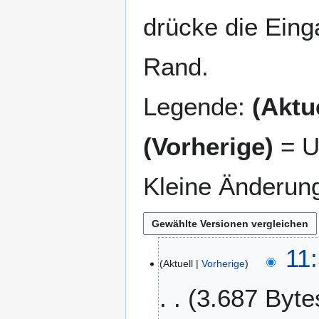
drücke die Eing
Rand.
Legende:
(Aktue
(Vorherige)
= U
Kleine Änderun
2
11
Aktuell
Vorherige
4
.
3.687 Byte
N
o