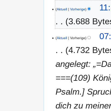
v
11
e
Aktuell
Vorherige
m
3.688 Byte
b
e
r
1
07:
2
Aktuell
Vorherige
6
0
.
1
4.732 Byte
A
1
p
r
angelegt: „=
i
l
===(109) König
2
0
1
Psalm.] Spruc
1
dich zu meine