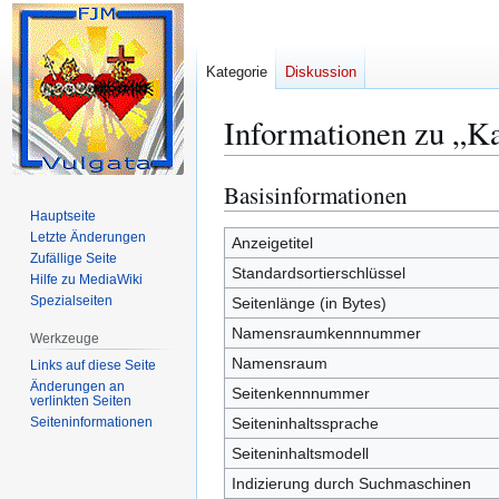
Kategorie
Diskussion
Informationen zu „K
Basisinformationen
Zur
Zur
Navigation
Suche
Hauptseite
Letzte Änderungen
springen
springen
Anzeigetitel
Zufällige Seite
Standardsortierschlüssel
Hilfe zu MediaWiki
Spezialseiten
Seitenlänge (in Bytes)
Namensraumkennnummer
Werkzeuge
Namensraum
Links auf diese Seite
Änderungen an
Seitenkennnummer
verlinkten Seiten
Seiten­­informationen
Seiteninhaltssprache
Seiteninhaltsmodell
Indizierung durch Suchmaschinen