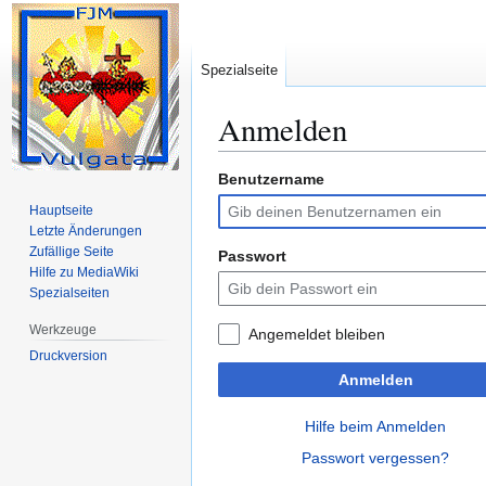
Spezialseite
Anmelden
Benutzername
Zur
Zur
Navigation
Suche
Hauptseite
springen
springen
Letzte Änderungen
Zufällige Seite
Passwort
Hilfe zu MediaWiki
Spezialseiten
Werkzeuge
Angemeldet bleiben
Druckversion
Anmelden
Hilfe beim Anmelden
Passwort vergessen?