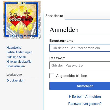
Spezialseite
Anmelden
Benutzername
Zur
Zur
Navigation
Suche
Hauptseite
springen
springen
Letzte Änderungen
Zufällige Seite
Passwort
Hilfe zu MediaWiki
Spezialseiten
Werkzeuge
Angemeldet bleiben
Druckversion
Anmelden
Hilfe beim Anmelden
Passwort vergessen?