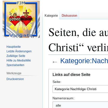
Kategorie
Diskussion
Seiten, die 
Christi“ verl
Hauptseite
Letzte Änderungen
Zufällige Seite
←
Kategorie:Nachf
Hilfe zu MediaWiki
Spezialseiten
Zur
Zur
Werkzeuge
Links auf diese Seite
Navigation
Suche
Druckversion
Seite:
springen
springen
Namensraum:
alle