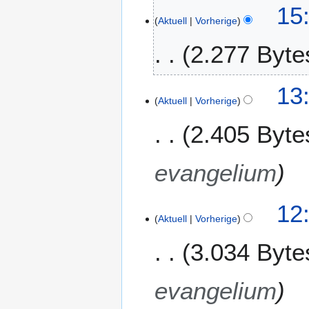
8
15
0
Aktuell
Vorherige
.
2
D
5
2.277 Byte
e
z
e
1
13:
m
Aktuell
Vorherige
5
b
.
2.405 Byte
e
J
r
u
2
l
evangelium
0
i
2
2
4
2
12:
0
Aktuell
Vorherige
2
2
.
4
3.034 Byte
J
u
l
evangelium
i