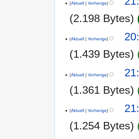
21
e
Aktuell
Vorherige
m
2.198 Bytes
b
e
r
1
20
2
Aktuell
Vorherige
5
0
.
1
1.439 Bytes
D
1
e
z
1
21
e
Aktuell
Vorherige
4
m
.
1.361 Bytes
b
D
e
e
r
z
21
2
e
Aktuell
Vorherige
0
m
1
1.254 Bytes
b
1
e
r
K