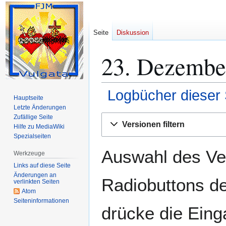
Seite
Diskussion
23. Dezember
Logbücher dieser 
Hauptseite
Letzte Änderungen
Zur
Zur
Zufällige Seite
Versionen filtern
Hilfe zu MediaWiki
Navigation
Suche
Spezialseiten
springen
springen
Auswahl des Ver
Werkzeuge
Links auf diese Seite
Änderungen an
Radiobuttons de
verlinkten Seiten
Atom
Seiten­­informationen
drücke die Eing