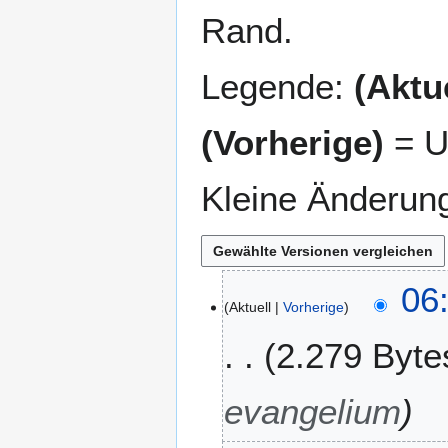
Rand.
Legende:
(Aktue
(Vorherige)
= U
Kleine Änderun
1
06:
Aktuell
Vorherige
7
.
2.279 Byte
J
u
l
evangelium
i
2