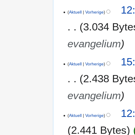
2
12:
0
Aktuell
Vorherige
2
3
3.034 Byte
evangelium
1
15
Aktuell
Vorherige
2
.
2.438 Byte
A
u
g
evangelium
u
s
2
12
t
Aktuell
Vorherige
2
2
.
0
2.441 Bytes
D
2