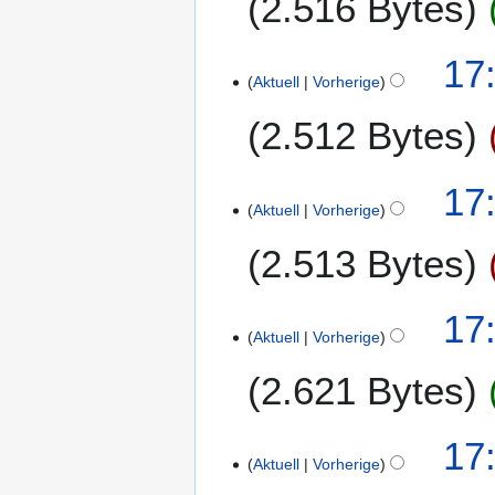
2.516 Bytes
D
6
e
e
r
z
2
17
2
e
Aktuell
Vorherige
2
0
m
.
1
2.512 Bytes
b
D
5
e
e
r
K
z
17
2
e
e
Aktuell
Vorherige
0
i
m
1
2.513 Bytes
n
b
4
e
e
B
r
17
e
2
Aktuell
Vorherige
a
0
r
1
2.621 Bytes
b
3
e
17
i
Aktuell
Vorherige
t
u