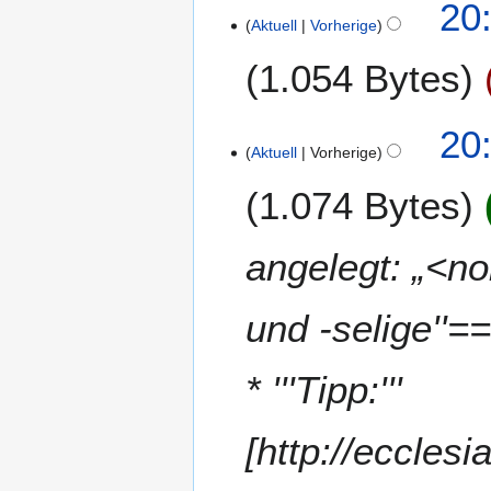
20
2
e
Aktuell
Vorherige
0
i
1
1.054 Bytes
n
1
e
B
20
e
Aktuell
Vorherige
a
r
1.074 Bytes
b
e
angelegt: „<no
i
t
u
und -selige''=
n
g
* '''Tipp:'''
s
z
u
[http://eccles
s
a