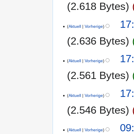
2.618 Bytes
n
g
s
17
z
Aktuell
Vorherige
u
2.636 Bytes
s
a
m
17
m
Aktuell
Vorherige
e
2.561 Bytes
n
f
a
17
s
Aktuell
Vorherige
s
u
2.546 Bytes
n
g
2
09
Aktuell
Vorherige
2