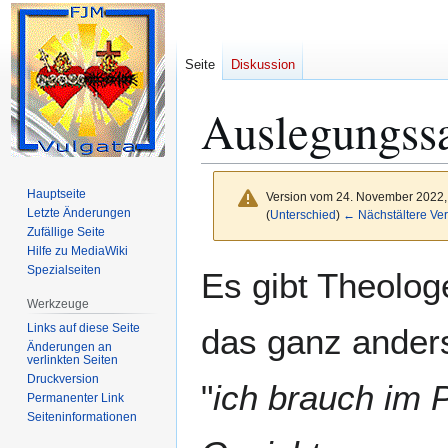
Seite
Diskussion
Auslegungss
Hauptseite
Version vom 24. November 2022,
Letzte Änderungen
(
Unterschied
)
← Nächstältere Ver
Zufällige Seite
Hilfe zu MediaWiki
Zur
Zur
Spezialseiten
Es gibt Theolog
Navigation
Suche
Werkzeuge
springen
springen
Links auf diese Seite
das ganz ander
Änderungen an
verlinkten Seiten
Druckversion
"
ich brauch im P
Permanenter Link
Seiten­­informationen