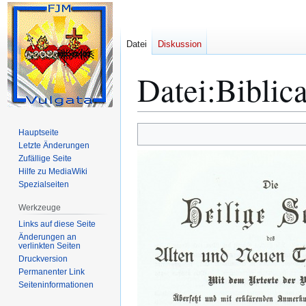
Datei
Diskussion
Datei
:
Biblic
Zur
Zur
Hauptseite
Navigation
Suche
Letzte Änderungen
Zufällige Seite
springen
springen
Hilfe zu MediaWiki
Spezialseiten
Werkzeuge
Links auf diese Seite
Änderungen an
verlinkten Seiten
Druckversion
Permanenter Link
Seiten­­informationen