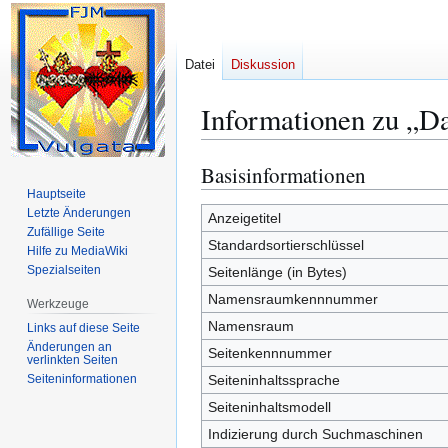
Datei
Diskussion
Informationen zu „Da
Basisinformationen
Zur
Zur
Navigation
Suche
Hauptseite
Letzte Änderungen
springen
springen
Anzeigetitel
Zufällige Seite
Standardsortierschlüssel
Hilfe zu MediaWiki
Spezialseiten
Seitenlänge (in Bytes)
Namensraumkennnummer
Werkzeuge
Namensraum
Links auf diese Seite
Änderungen an
Seitenkennnummer
verlinkten Seiten
Seiten­­informationen
Seiteninhaltssprache
Seiteninhaltsmodell
Indizierung durch Suchmaschinen