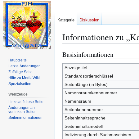
Kategorie
Diskussion
Informationen zu „
Basisinformationen
Zur
Zur
Navigation
Suche
Hauptseite
Letzte Änderungen
springen
springen
Anzeigetitel
Zufällige Seite
Standardsortierschlüssel
Hilfe zu MediaWiki
Spezialseiten
Seitenlänge (in Bytes)
Namensraumkennnummer
Werkzeuge
Namensraum
Links auf diese Seite
Änderungen an
Seitenkennnummer
verlinkten Seiten
Seiten­­informationen
Seiteninhaltssprache
Seiteninhaltsmodell
Indizierung durch Suchmaschinen