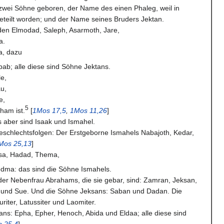
wei Söhne geboren, der Name des einen Phaleg, weil in
eteilt worden; und der Name seines Bruders Jektan.
den Elmodad, Saleph, Asarmoth, Jare,
a.
a, dazu
bab; alle diese sind Söhne Jektans.
e,
u,
e,
5
ham ist.
[
1Mos 17,5
,
1Mos 11,26
]
 aber sind Isaak und Ismahel.
Geschlechtsfolgen: Der Erstgeborne Ismahels Nabajoth, Kedar,
Mos 25,13
]
sa, Hadad, Thema,
edma: das sind die Söhne Ismahels.
der Nebenfrau Abrahams, die sie gebar, sind: Zamran, Jeksan,
und Sue. Und die Söhne Jeksans: Saban und Dadan. Die
riter, Latussiter und Laomiter.
ns: Epha, Epher, Henoch, Abida und Eldaa; alle diese sind
 25,4
]