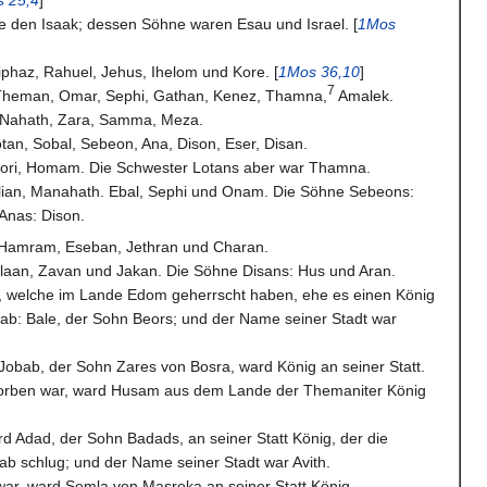
 den Isaak; dessen Söhne waren Esau und Israel. [
1Mos
iphaz, Rahuel, Jehus, Ihelom und Kore. [
1Mos 36,10
]
7
 Theman, Omar, Sephi, Gathan, Kenez, Thamna,
Amalek.
 Nahath, Zara, Samma, Meza.
tan, Sobal, Sebeon, Ana, Dison, Eser, Disan.
Hori, Homam. Die Schwester Lotans aber war Thamna.
Alian, Manahath. Ebal, Sephi und Onam. Die Söhne Sebeons:
Anas: Dison.
Hamram, Eseban, Jethran und Charan.
alaan, Zavan und Jakan. Die Söhne Disans: Hus und Aran.
e, welche im Lande Edom geherrscht haben, ehe es einen König
gab: Bale, der Sohn Beors; und der Name seiner Stadt war
 Jobab, der Sohn Zares von Bosra, ward König an seiner Statt.
torben war, ward Husam aus dem Lande der Themaniter König
rd Adad, der Sohn Badads, an seiner Statt König, der die
b schlug; und der Name seiner Stadt war Avith.
war, ward Semla von Masreka an seiner Statt König.