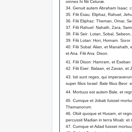
omnes hi filii Ceturæ.
34. Genuit autem Abraham Isaac: cuju
35. Filii Esau: Eliphaz, Rahuel, Jeh
36. Filii Eliphaz: Theman, Omar, 
37. Filii Rahuel: Nahath, Zara, Sa
38. Filii Seir: Lotan, Sobal, Sebeon
39. Filii Lotan: Hori, Homam. Soro
40. Filii Sobal: Alian, et Manahath,
et Ana. Filii Ana: Dison.
41. Filii Dison: Hamram, et Eseban 
42. Filii Eser: Balaan, et Zavan, et 
43. Isti sunt reges, qui imperaveru
super filios Israel: Bale filius Beor:
44. Mortuus est autem Bale, et regn
45. Cumque et Jobab fuisset mortu
Themanorum.
46. Obiit quoque et Husam, et regna
percussit Madian in terra Moab: et n
47. Cumque et Adad fuisset mortuu