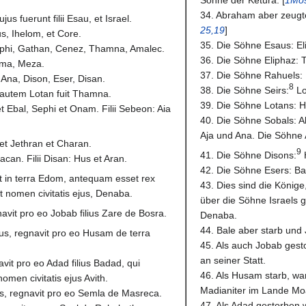
34. Abraham aber zeugte
s fuerunt filii Esau, et Israel.
25,19
]
us, Ihelom, et Core.
35. Die Söhne Esaus: El
Sephi, Gathan, Cenez, Thamna, Amalec.
36. Die Söhne Eliphaz:
mma, Meza.
37. Die Söhne Rahuels:
, Ana, Dison, Eser, Disan.
8
38. Die Söhne Seirs:
Lo
r autem Lotan fuit Thamna.
39. Die Söhne Lotans: 
 et Ebal, Sephi et Onam. Filii Sebeon: Aia
40. Die Söhne Sobals: 
Aja und Ana. Die Söhne 
et Jethran et Charan.
9
41. Die Söhne Disons:
Jacan. Filii Disan: Hus et Aran.
42. Die Söhne Esers: B
nt in terra Edom, antequam esset rex
43. Dies sind die König
 et nomen civitatis ejus, Denaba.
über die Söhne Israels 
avit pro eo Jobab filius Zare de Bosra.
Denaba.
44. Bale aber starb und
us, regnavit pro eo Husam de terra
45. Als auch Jobab ges
an seiner Statt.
vit pro eo Adad filius Badad, qui
46. Als Husam starb, wa
omen civitatis ejus Avith.
Madianiter im Lande Moa
s, regnavit pro eo Semla de Masreca.
47. Als Adad gestorben 