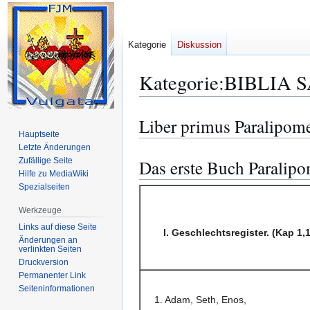
Kategorie
Diskussion
Kategorie
:
BIBLIA S
Liber primus Paralipom
Zur
Zur
Hauptseite
Navigation
Suche
Letzte Änderungen
springen
springen
Zufällige Seite
Das erste Buch Paralip
Hilfe zu MediaWiki
Spezialseiten
Werkzeuge
Links auf diese Seite
I. Geschlechtsregister. (Kap 1,1
Änderungen an
verlinkten Seiten
Druckversion
Permanenter Link
Seiten­­informationen
1. Adam, Seth, Enos,