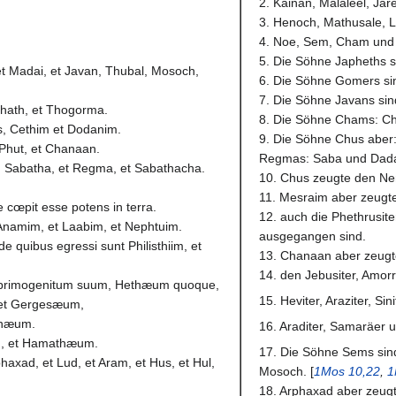
2. Kainan, Malaleel, Jar
3. Henoch, Mathusale, 
4. Noe, Sem, Cham und
5. Die Söhne Japheths s
et Madai, et Javan, Thubal, Mosoch,
6. Die Söhne Gomers si
7. Die Söhne Javans sin
iphath, et Thogorma.
8. Die Söhne Chams: Ch
is, Cethim et Dodanim.
9. Die Söhne Chus aber
 Phut, et Chanaan.
Regmas: Saba und Dad
la, Sabatha, et Regma, et Sabathacha.
10. Chus zeugte den Nem
11. Mesraim aber zeugte 
 cœpit esse potens in terra.
12. auch die Phethrusite
 Anamim, et Laabim, et Nephtuim.
ausgegangen sind.
e quibus egressi sunt Philisthiim, et
13. Chanaan aber zeugte
14. den Jebusiter, Amorrh
 primogenitum suum, Hethæum quoque,
15. Heviter, Araziter, Sini
 et Gergesæum,
inæum.
16. Araditer, Samaräer 
m, et Hamathæum.
17. Die Söhne Sems sind
phaxad, et Lud, et Aram, et Hus, et Hul,
Mosoch. [
1Mos 10,22
,
1
18. Arphaxad aber zeugt