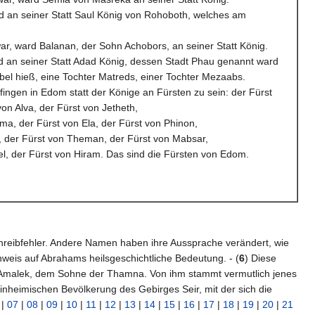
rd an seiner Statt Saul König von Rohoboth, welches am
ar, ward Balanan, der Sohn Achobors, an seiner Statt König.
ard an seiner Statt Adad König, dessen Stadt Phau genannt ward
l hieß, eine Tochter Matreds, einer Tochter Mezaabs.
 fingen in Edom statt der Könige an Fürsten zu sein: der Fürst
on Alva, der Fürst von Jetheth,
ma, der Fürst von Ela, der Fürst von Phinon,
, der Fürst von Theman, der Fürst von Mabsar,
el, der Fürst von Hiram. Das sind die Fürsten von Edom.
chreibfehler. Andere Namen haben ihre Aussprache verändert, wie
nweis auf Abrahams heilsgeschichtliche Bedeutung. - (
6
) Diese
mit Amalek, dem Sohne der Thamna. Von ihm stammt vermutlich jenes
inheimischen Bevölkerung des Gebirges Seir, mit der sich die
|
07
|
08
|
09
|
10
|
11
|
12
|
13
|
14
|
15
|
16
|
17
|
18
|
19
|
20
|
21