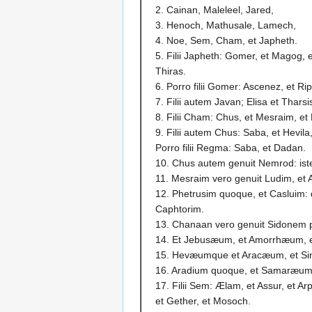
2. Cainan, Maleleel, Jared,
3. Henoch, Mathusale, Lamech,
4. Noe, Sem, Cham, et Japheth.
5. Filii Japheth: Gomer, et Magog, 
Thiras.
6. Porro filii Gomer: Ascenez, et R
7. Filii autem Javan; Elisa et Thars
8. Filii Cham: Chus, et Mesraim, et
9. Filii autem Chus: Saba, et Hevi
Porro filii Regma: Saba, et Dadan.
10. Chus autem genuit Nemrod: iste
11. Mesraim vero genuit Ludim, et
12. Phetrusim quoque, et Casluim: d
Caphtorim.
13. Chanaan vero genuit Sidonem
14. Et Jebusæum, et Amorrhæum,
15. Hevæumque et Aracæum, et S
16. Aradium quoque, et Samaræu
17. Filii Sem: Ælam, et Assur, et Ar
et Gether, et Mosoch.