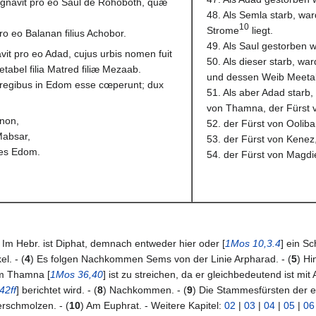
egnavit pro eo Saul de Rohoboth, quæ
48. Als Semla starb, wa
10
Strome
liegt.
o eo Balanan filius Achobor.
49. Als Saul gestorben w
avit pro eo Adad, cujus urbis nomen fuit
50. Als dieser starb, w
tabel filia Matred filiæ Mezaab.
und dessen Weib Meetabe
 regibus in Edom esse cœperunt; dux
51. Als aber Adad starb,
von Thamna, der Fürst v
inon,
52. der Fürst von Ooliba
Mabsar,
53. der Fürst von Kenez
ces Edom.
54. der Fürst von Magdi
) Im Hebr. ist Diphat, demnach entweder hier oder [
1Mos 10,3.4
] ein S
l. - (
4
) Es folgen Nachkommen Sems von der Linie Arpharad. - (
5
) Hi
m Thamna [
1Mos 36,40
] ist zu streichen, da er gleichbedeutend ist 
42ff
] berichtet wird. - (
8
) Nachkommen. - (
9
) Die Stammesfürsten der e
schmolzen. - (
10
) Am Euphrat. - Weitere Kapitel:
02
|
03
|
04
|
05
|
06