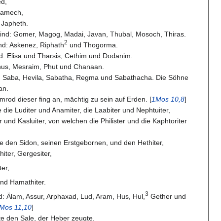
ed,
Lamech,
 Japheth.
ind: Gomer, Magog, Madai, Javan, Thubal, Mosoch, Thiras.
2
nd: Askenez, Riphath
und Thogorma.
d: Elisa und Tharsis, Cethim und Dodanim.
us, Mesraim, Phut und Chanaan.
: Saba, Hevila, Sabatha, Regma und Sabathacha. Die Söhne
an.
rod dieser fing an, mächtig zu sein auf Erden. [
1Mos 10,8
]
die Luditer und Anamiter, die Laabiter und Nephtuiter,
r und Kasluiter, von welchen die Philister und die Kaphtoriter
 den Sidon, seinen Erstgebornen, und den Hethiter,
iter, Gergesiter,
ter,
und Hamathiter.
3
: Älam, Assur, Arphaxad, Lud, Aram, Hus, Hul,
Gether und
Mos 11,10
]
e den Sale, der Heber zeugte.