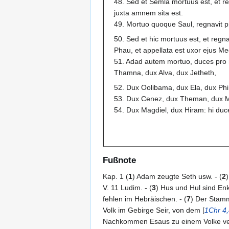
48. Sed et Semla mortuus est, et r
juxta amnem sita est.
49. Mortuo quoque Saul, regnavit pr
50. Sed et hic mortuus est, et regn
Phau, et appellata est uxor ejus Mee
51. Adad autem mortuo, duces pro
Thamna, dux Alva, dux Jetheth,
52. Dux Oolibama, dux Ela, dux Ph
53. Dux Cenez, dux Theman, dux 
54. Dux Magdiel, dux Hiram: hi du
Fußnote
Kap. 1 (
1
) Adam zeugte Seth usw. - (
2
V. 11 Ludim. - (
3
) Hus und Hul sind Enke
fehlen im Hebräischen. - (
7
) Der Stam
Volk im Gebirge Seir, von dem [
1Chr 4,
Nachkommen Esaus zu einem Volke ver