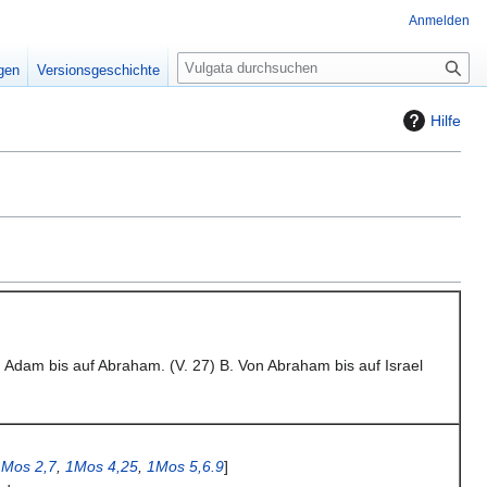
Anmelden
S
igen
Versionsgeschichte
u
c
Hilfe
h
e
Adam bis auf Abraham. (V. 27) B. Von Abraham bis auf Israel
1Mos 2,7
,
1Mos 4,25
,
1Mos 5,6.9
]