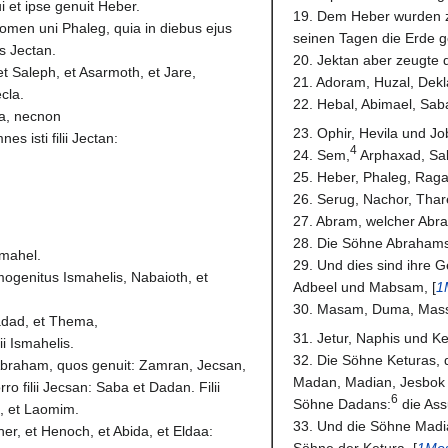
 et ipse genuit Heber.
19. Dem Heber wurden z
 nomen uni Phaleg, quia in diebus ejus
seinen Tagen die Erde g
us Jectan.
20. Jektan aber zeugte 
t Saleph, et Asarmoth, et Jare,
21. Adoram, Huzal, Dekl
cla.
22. Hebal, Abimael, Sab
ba, necnon
23. Ophir, Hevila und Jo
es isti filii Jectan:
4
24. Sem,
Arphaxad, Sal
25. Heber, Phaleg, Raga
26. Serug, Nachor, Thar
27. Abram, welcher Abra
28. Die Söhne Abrahams
smahel.
29. Und dies sind ihre 
ogenitus Ismahelis, Nabaioth, et
Adbeel und Mabsam, [
1
30. Masam, Duma, Mas
dad, et Thema,
31. Jetur, Naphis und K
ii Ismahelis.
32. Die Söhne Keturas, 
Abraham, quos genuit: Zamran, Jecsan,
Madan, Madian, Jesbok 
o filii Jecsan: Saba et Dadan. Filii
6
Söhne Dadans:
die Assu
, et Laomim.
33. Und die Söhne Madia
her, et Henoch, et Abida, et Eldaa:
Söhne der Ketura. [
1Mos