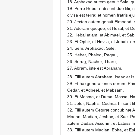
18. Arphaxad autem genuit Sale, qui
19. Porro Heber nati sunt duo filii,
divisa est terra; et nomen fratris ej
20. Jectan autem genuit Elmodad, e
21. Adoram quoque, et Huzal, et De
22. Hebal etiam, et Abimael, et Sa
23. Et Ophir, et Hevila, et Jobab: omn
24. Sem, Arphaxad, Sale,
25. Heber, Phaleg, Ragau,
26. Serug, Nachor, Thare,
27. Abram, iste est Abraham.
28. Filii autem Abraham, Isaac et I
29. Et hæ generationes eorum. Prim
Cedar, et Adbeel, et Mabsam,
30. Et Masma, et Duma, Massa, Ha
31. Jetur, Naphis, Cedma: hi sunt fil
32. Filii autem Ceturæ concubinæ 
Madan, Madian, Jesboc, et Sue. Porr
autem Dadan: Assurim, et Latussim
33. Filii autem Madian: Epha, et Ep