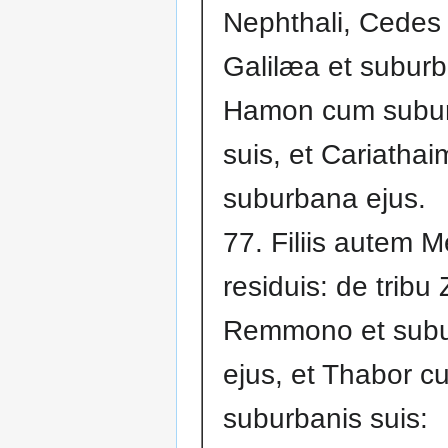
Nephthali, Cedes 
Galilæa et suburb
Hamon cum subur
suis, et Cariathai
suburbana ejus.
77. Filiis autem M
residuis: de tribu
Remmono et sub
ejus, et Thabor c
suburbanis suis: