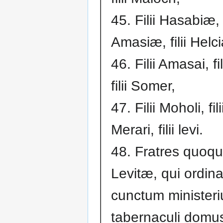
45. Filii Hasabiæ, f
Amasiæ, filii Helc
46. Filii Amasai, fil
filii Somer,
47. Filii Moholi, fili
Merari, filii levi.
48. Fratres quoq
Levitæ, qui ordina
cunctum minister
tabernaculi domu