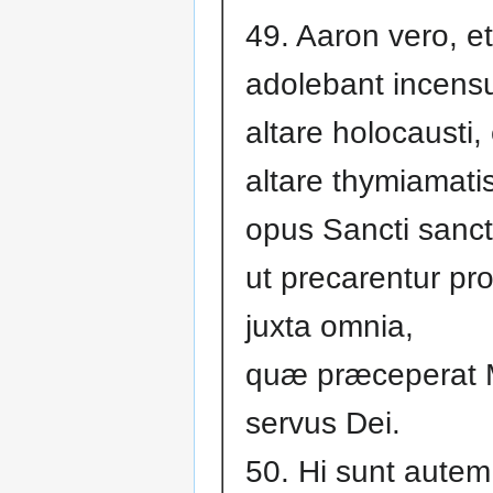
49. Aaron vero, et f
adolebant incens
altare holocausti,
altare thymiamati
opus Sancti sanct
ut precarentur pro
juxta omnia,
quæ præceperat 
servus Dei.
50. Hi sunt autem f