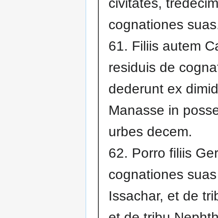
civitates, tredecim
cognationes suas
61. Filiis autem C
residuis de cogna
dederunt ex dimidi
Manasse in poss
urbes decem.
62. Porro filiis G
cognationes suas 
Issachar, et de tri
et de tribu Nephth