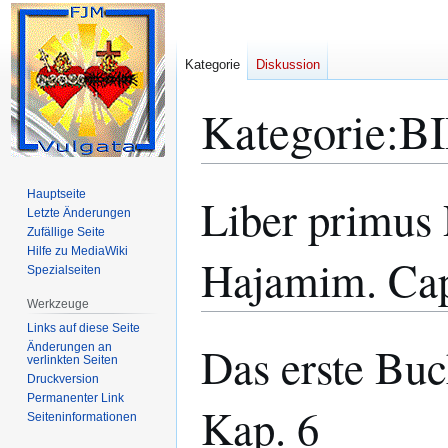
Kategorie
Diskussion
Kategorie
:
BI
Hauptseite
Liber primus
Zur
Zur
Letzte Änderungen
Navigation
Suche
Zufällige Seite
springen
springen
Hilfe zu MediaWiki
Hajamim. Cap
Spezialseiten
Werkzeuge
Links auf diese Seite
Das erste Bu
Änderungen an
verlinkten Seiten
Druckversion
Permanenter Link
Kap. 6
Seiten­­informationen