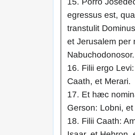
15. Porro Josede
egressus est, qu
transtulit Dominu
et Jerusalem per
Nabuchodonosor.
16. Filii ergo Levi
Caath, et Merari.
17. Et hæc nomina
Gerson: Lobni, et
18. Filii Caath: A
Isaar, et Hebron, 