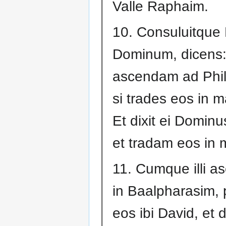
Valle Raphaim.
10. Consuluitque
Dominum, dicens:
ascendam ad Phil
si trades eos in
Et dixit ei Domin
et tradam eos in 
11. Cumque illi a
in Baalpharasim, 
eos ibi David, et di