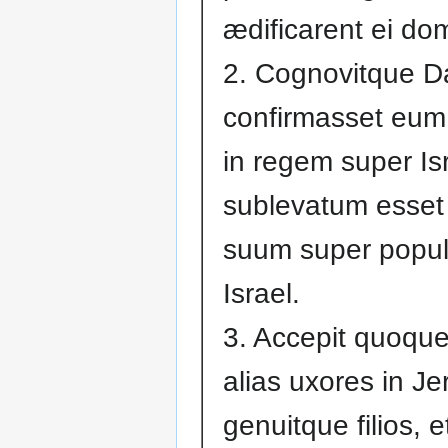
ædificarent ei d
2. Cognovitque D
confirmasset eu
in regem super Isr
sublevatum esse
suum super popu
Israel.
3. Accepit quoqu
alias uxores in J
genuitque filios, et