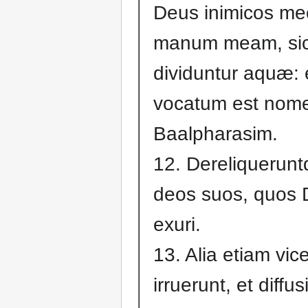
Deus inimicos me
manum meam, sic
dividuntur aquæ: e
vocatum est nomen 
Baalpharasim.
12. Dereliquerunt
deos suos, quos D
exuri.
13. Alia etiam vice
irruerunt, et diffus