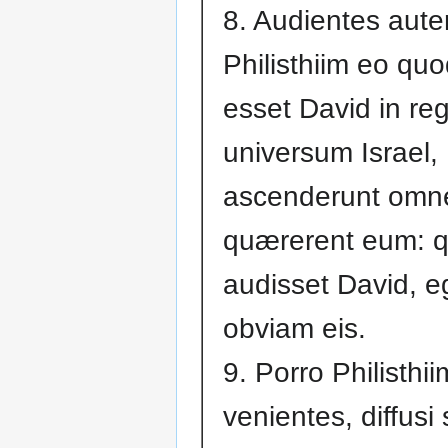
8. Audientes aut
Philisthiim eo qu
esset David in r
universum Israel,
ascenderunt omn
quærerent eum: 
audisset David, e
obviam eis.
9. Porro Philisthii
venientes, diffusi 