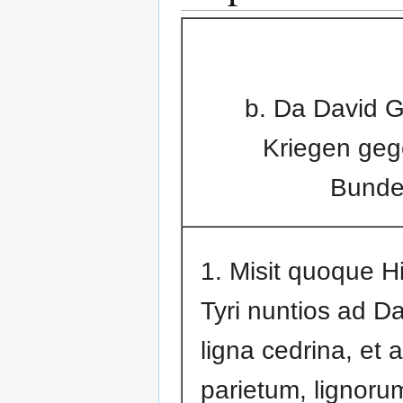
b. Da David Go
Kriegen gegen
Bundes
1. Misit quoque H
Tyri nuntios ad Da
ligna cedrina, et a
parietum, lignoru