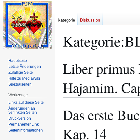
Kategorie
Diskussion
Kategorie
:
BI
Hauptseite
Liber primus
Zur
Zur
Letzte Änderungen
Navigation
Suche
Zufällige Seite
springen
springen
Hilfe zu MediaWiki
Hajamim. Cap
Spezialseiten
Werkzeuge
Links auf diese Seite
Das erste Bu
Änderungen an
verlinkten Seiten
Druckversion
Permanenter Link
Kap. 14
Seiten­­informationen