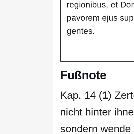
regionibus, et Do
pavorem ejus su
gentes.
Fußnote
Kap. 14 (
1
) Zer
nicht hinter ih
sondern wende 