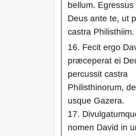
bellum. Egressus
Deus ante te, ut p
castra Philisthiim.
16. Fecit ergo Dav
præceperat ei Deu
percussit castra
Philisthinorum, 
usque Gazera.
17. Divulgatumqu
nomen David in un