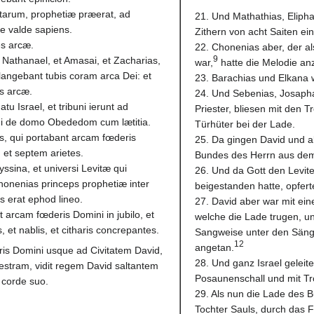
tarum, prophetiæ præerat, ad
21. Und Mathathias, Eliph
e valde sapiens.
Zithern von acht Saiten ein
es arcæ.
22. Chonenias aber, der al
9
 Nathanael, et Amasai, et Zacharias,
war,
hatte die Melodie an
clangebant tubis coram arca Dei: et
23. Barachias und Elkana 
s arcæ.
24. Und Sebenias, Josapha
tu Israel, et tribuni ierunt ad
Priester, bliesen mit den
i de domo Obededom cum lætitia.
Türhüter bei der Lade.
s, qui portabant arcam fœderis
25. Da gingen David und al
 et septem arietes.
Bundes des Herrn aus dem
yssina, et universi Levitæ qui
26. Und da Gott den Levit
honenias princeps prophetiæ inter
beigestanden hatte, opfer
s erat ephod lineo.
27. David aber war mit ei
 arcam fœderis Domini in jubilo, et
welche die Lade trugen, u
, et nablis, et citharis concrepantes.
Sangweise unter den Sänge
12
angetan.
is Domini usque ad Civitatem David,
28. Und ganz Israel geleit
enestram, vidit regem David saltantem
Posaunenschall und mit Tr
 corde suo.
29. Als nun die Lade des B
Tochter Sauls, durch das 