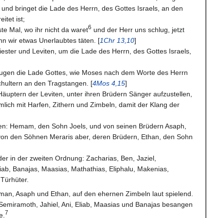
nd bringet die Lade des Herrn, des Gottes Israels, an den
itet ist;
6
ste Mal, wo ihr nicht da waret
und der Herr uns schlug, jetzt
n wir etwas Unerlaubtes täten. [
1Chr 13,10
]
riester und Leviten, um die Lade des Herrn, des Gottes Israels,
rugen die Lade Gottes, wie Moses nach dem Worte des Herrn
chultern an den Tragstangen. [
4Mos 4,15
]
äuptern der Leviten, unter ihren Brüdern Sänger aufzustellen,
lich mit Harfen, Zithern und Zimbeln, damit der Klang der
viten: Hemam, den Sohn Joels, und von seinen Brüdern Asaph,
von den Söhnen Meraris aber, deren Brüdern, Ethan, den Sohn
der in der zweiten Ordnung: Zacharias, Ben, Jaziel,
liab, Banajas, Maasias, Mathathias, Eliphalu, Makenias,
Türhüter.
an, Asaph und Ethan, auf den ehernen Zimbeln laut spielend.
 Semiramoth, Jahiel, Ani, Eliab, Maasias und Banajas besangen
7
e.