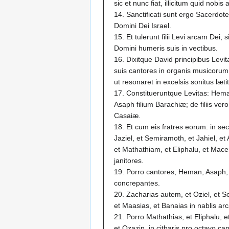
sic et nunc fiat, illicitum quid nobis
14. Sanctificati sunt ergo Sacerdote
Domini Dei Israel.
15. Et tulerunt filii Levi arcam Dei
Domini humeris suis in vectibus.
16. Dixitque David principibus Levit
suis cantores in organis musicorum, n
ut resonaret in excelsis sonitus læti
17. Constitueruntque Levitas: Hemam
Asaph filium Barachiæ; de filiis vero
Casaiæ.
18. Et cum eis fratres eorum: in se
Jaziel, et Semiramoth, et Jahiel, et
et Mathathiam, et Eliphalu, et Mac
janitores.
19. Porro cantores, Heman, Asaph, 
concrepantes.
20. Zacharias autem, et Oziel, et Se
et Maasias, et Banaias in nablis ar
21. Porro Mathathias, et Eliphalu, 
et Ozazin, in citharis pro octavo ca