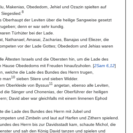
alu, Makenias, Obededom, Jehiel und Ozazin spielten auf
8
 Siegeslied.
s Oberhaupt der Leviten über die heilige Sangweise gesetzt
zugeben; denn er war sehr kundig.
waren Türhüter bei der Lade.
t, Nathanael, Amasai, Zacharias, Banajas und Eliezer, die
 Trompeten vor der Lade Gottes; Obededom und Jehias waren
le Ältesten Israels und die Obersten hin, um die Lade des
 Hause Obededoms mit Freuden hinaufzuholen. [
2Sam 6,12
]
en, welche die Lade des Bundes des Herrn trugen,
10
te man
sieben Stiere und sieben Widder.
11
nem Oberkleide von Byssus
angetan, ebenso alle Leviten,
nd die Sänger und Chonenias, der Oberführer der heiligen
rn; David aber war gleichfalls mit einem linnenen Ephod
ete die Lade des Bundes des Herrn mit Jubel und
ompeten und Zimbeln und laut auf Harfen und Zithern spielend.
undes des Herrn bis zur Davidsstadt kam, schaute Michol, die
Fenster und sah den König David tanzen und spielen und