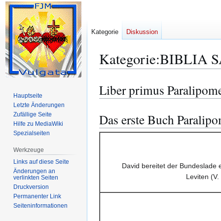
Kategorie
Diskussion
Kategorie
:
BIBLIA S
Liber primus Paralipom
Zur
Zur
Hauptseite
Navigation
Suche
Letzte Änderungen
springen
springen
Zufällige Seite
Das erste Buch Paralip
Hilfe zu MediaWiki
Spezialseiten
Werkzeuge
Links auf diese Seite
David bereitet der Bundeslade ei
Änderungen an
Leviten (V.
verlinkten Seiten
Druckversion
Permanenter Link
Seiten­­informationen