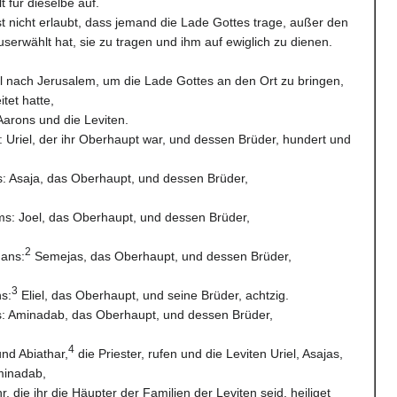
 für dieselbe auf.
st nicht erlaubt, dass jemand die Lade Gottes trage, außer den
userwählt hat, sie zu tragen und ihm auf ewiglich zu dienen.
el nach Jerusalem, um die Lade Gottes an den Ort zu bringen,
itet hatte,
arons und die Leviten.
 Uriel, der ihr Oberhaupt war, und dessen Brüder, hundert und
: Asaja, das Oberhaupt, und dessen Brüder,
s: Joel, das Oberhaupt, und dessen Brüder,
2
hans:
Semejas, das Oberhaupt, und dessen Brüder,
3
s:
Eliel, das Oberhaupt, und seine Brüder, achtzig.
s: Aminadab, das Oberhaupt, und dessen Brüder,
4
nd Abiathar,
die Priester, rufen und die Leviten Uriel, Asajas,
minadab,
r, die ihr die Häupter der Familien der Leviten seid, heiliget