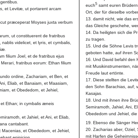
 agentibus.
5
euch
samt euren Brüdern u
s, et Levitæ, ut portarent arcam
Ort, der für dieselbe vorbere
13. damit nicht, wie das er
, sicut præceperat Moyses juxta verbum
das Gleiche geschehe, wen
14. Da heiligten sich die P
arum, ut constituerent de fratribus
zu tragen.
ablis videlicet, et lyris, et cymbalis,
15. Und die Söhne Levis t
tiæ.
geboten hatte, auf ihren S
 filium Joel, et de fratribus ejus
16. Und David befahl den H
 Merari, fratribus eorum: Ethan filium
mit Musikinstrumenten, näm
Freude laut ertönte.
cundo ordine, Zachariam, et Ben, et
17. Diese stellten die Le
 Ani, Eliab, et Banaiam, et Maasiam,
den Sohn Barachias, auf; 
eniam, et Obededom, et Jehiel,
Kasajas.
18. Und mit ihnen ihre Brü
et Ethan; in cymbalis æneis
Semiramoth, Jahiel, Ani, E
Obededom und Jehiel, die 
miramoth, et Jahiel, et Ani, et Eliab,
19. Ebenso die Sänger Hem
cana cantabant.
20. Zacharias aber, Oziel,
et Macenias, et Obededom, et Jehiel,
mit Harfen die Geheimniss
nebant epinicion.