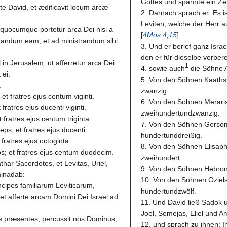
Gottes und spannte ein Zelt
ate David, et ædificavit locum arcæ
2. Darnach sprach er: Es i
Leviten, welche der Herr a
 a quocumque portetur arca Dei nisi a
[
4Mos 4,15
]
rtandum eam, et ad ministrandum sibi
3. Und er berief ganz Isra
den er für dieselbe vorbere
in Jerusalem, ut afferretur arca Dei
1
4. sowie auch
die Söhne A
ei.
5. Von den Söhnen Kaaths:
.
zwanzig.
, et fratres ejus centum viginti.
6. Von den Söhnen Meraris
 fratres ejus ducenti viginti.
zweihundertundzwanzig.
t fratres ejus centum triginta.
7. Von den Söhnen Gersom
eps; et fratres ejus ducenti.
hundertunddreißig.
t fratres ejus octoginta.
8. Von den Söhnen Elisap
ps; et fratres ejus centum duodecim.
zweihundert.
thar Sacerdotes, et Levitas, Uriel,
9. Von den Söhnen Hebron
minadab:
10. Von den Söhnen Oziel
incipes familiarum Leviticarum,
hundertundzwölf.
, et afferte arcam Domini Dei Israel ad
11. Und David ließ Sadok u
Joel, Semejas, Eliel und A
tis præsentes, percussit nos Dominus;
12. und sprach zu ihnen: Ih