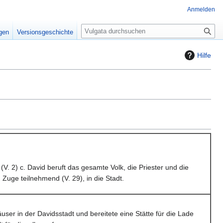
Anmelden
S
igen
Versionsgeschichte
u
c
Hilfe
h
e
(V. 2) c. David beruft das gesamte Volk, die Priester und die
m Zuge teilnehmend (V. 29), in die Stadt.
user in der Davidsstadt und bereitete eine Stätte für die Lade