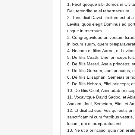
1. Fecit quoque sibi domos in Civit
Dei, tetenditque ei tabernaculum.
2. Tunc dixit David: illicitum est ut
Levitis, quos elegit Dominus ad po
usque in æternum.
3. Congregavitque universum Israel 
in locum suum, quem præparaverat 
4. Necnon et filios Aaron, et Levitas
5. De filiis Caath. Uriel princeps fuit
6. De filiis Merari, Asaia princeps; et
7. De filiis Gersom, Joel princeps; e
8. De filiis Elisaphan, Semeias princ
9. De filiis Hebron, Eliel princeps; e
10. De filiis Oziel, Aminadab prince
11. Vocavitque David Sadoc, et Abia
Asaiam, Joel, Semeiam, Eliel, et A
12. Et dixit ad eos: Vos qui estis pr
sanctificamini cum fratribus vestris
locum, qui ei præparatus est:
13. Ne ut a principio, quia non era