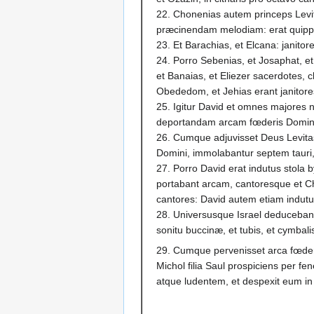
22. Chonenias autem princeps Levi
præcinendam melodiam: erat quipp
23. Et Barachias, et Elcana: janitor
24. Porro Sebenias, et Josaphat, et
et Banaias, et Eliezer sacerdotes, 
Obededom, et Jehias erant janitore
25. Igitur David et omnes majores na
deportandam arcam fœderis Domin
26. Cumque adjuvisset Deus Levita
Domini, immolabantur septem tauri,
27. Porro David erat indutus stola b
portabant arcam, cantoresque et C
cantores: David autem etiam indutu
28. Universusque Israel deducebant
sonitu buccinæ, et tubis, et cymbalis
29. Cumque pervenisset arca fœder
Michol filia Saul prospiciens per f
atque ludentem, et despexit eum in