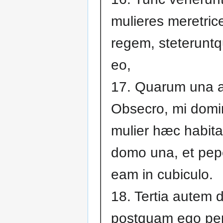
mulieres meretric
regem, steterunt
eo,
17. Quarum una a
Obsecro, mi domi
mulier hæc habit
domo una, et pep
eam in cubiculo.
18. Tertia autem d
postquam ego pep