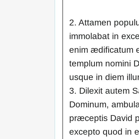
2. Attamen popul
immolabat in exce
enim ædificatum e
templum nomini D
usque in diem illu
3. Dilexit autem 
Dominum, ambula
præceptis David pa
excepto quod in e