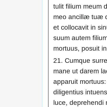
tulit filium meum 
meo ancillæ tuæ d
et collocavit in si
suum autem filium
mortuus, posuit i
21. Cumque surr
mane ut darem lac
apparuit mortuus
diligentius intuens
luce, deprehendi