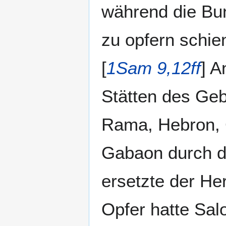
während die Bu
zu opfern schie
[
1Sam 9,12ff
] A
Stätten des Geb
Rama, Hebron, G
Gabaon durch d
ersetzte der He
Opfer hatte Sal