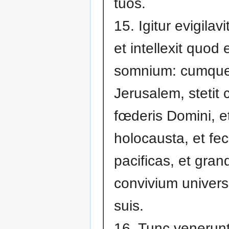
tuos.
15. Igitur evigilav
et intellexit quod 
somnium: cumque
Jerusalem, stetit
fœderis Domini, et
holocausta, et fec
pacificas, et gran
convivium univers
suis.
16. Tunc venerun