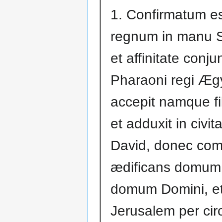
1. Confirmatum est
regnum in manu 
et affinitate conju
Pharaoni regi Ægy
accepit namque fi
et adduxit in civi
David, donec com
ædificans domum
domum Domini, e
Jerusalem per cir