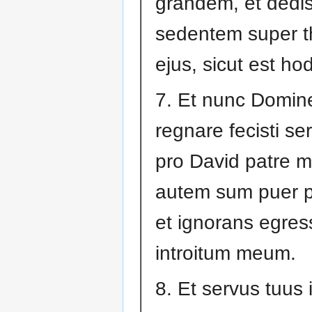
grandem, et dedist
sedentem super 
ejus, sicut est hod
7. Et nunc Domin
regnare fecisti s
pro David patre 
autem sum puer p
et ignorans egres
introitum meum.
8. Et servus tuus