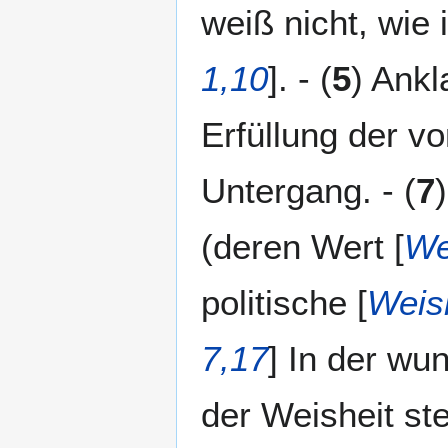
weiß nicht, wie 
1,10
]. - (
5
) Ankl
Erfüllung der v
Untergang. - (
7
(deren Wert [
We
politische [
Weish
7,17
] In der wu
der Weisheit ste