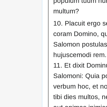
populum tuum hu
multum?
10. Placuit ergo 
coram Domino, q
Salomon postulas
hujuscemodi rem.
11. Et dixit Domin
Salomoni: Quia po
verbum hoc, et no
tibi dies multos, n