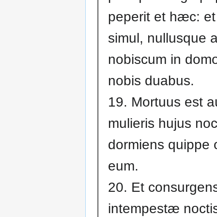
peperit et hæc: e
simul, nullusque a
nobiscum in domo
nobis duabus.
19. Mortuus est au
mulieris hujus noc
dormiens quippe 
eum.
20. Et consurgen
intempestæ noctis 