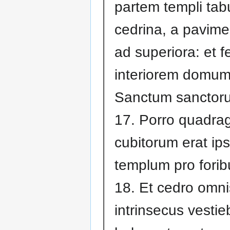
partem templi tab
cedrina, a pavim
ad superiora: et fe
interiorem domum 
Sanctum sanctor
17. Porro quadrag
cubitorum erat ip
templum pro foribu
18. Et cedro omn
intrinsecus vestie