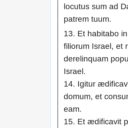
locutus sum ad D
patrem tuum.
13. Et habitabo i
filiorum Israel, et
derelinquam pop
Israel.
14. Igitur ædifica
domum, et consu
eam.
15. Et ædificavit 