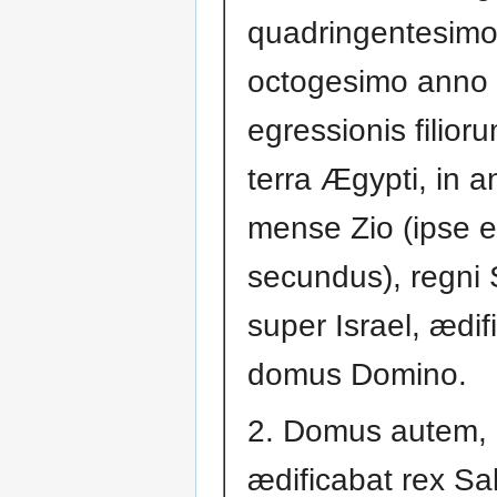
quadringentesimo
octogesimo anno
egressionis filior
terra Ægypti, in a
mense Zio (ipse e
secundus), regni
super Israel, ædif
domus Domino.
2. Domus autem,
ædificabat rex S