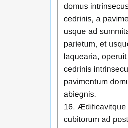
domus intrinsecus,
cedrinis, a pavi
usque ad summit
parietum, et usqu
laquearia, operuit 
cedrinis intrinsecu
pavimentum domus
abiegnis.
16. Ædificavitque 
cubitorum ad pos