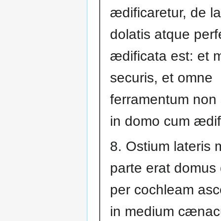
ædificaretur, de l
dolatis atque perf
ædificata est: et 
securis, et omne
ferramentum non 
in domo cum ædifi
8. Ostium lateris 
parte erat domus 
per cochleam as
in medium cænacu