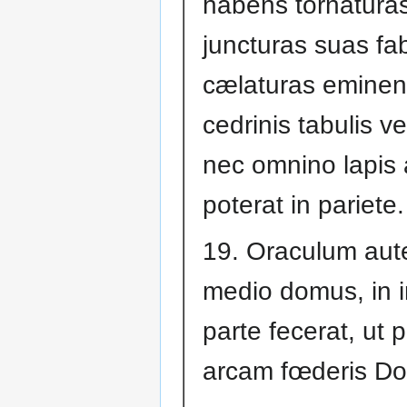
habens tornaturas
juncturas suas fa
cælaturas eminen
cedrinis tabulis v
nec omnino lapis
poterat in pariete.
19. Oraculum aut
medio domus, in in
parte fecerat, ut p
arcam fœderis Do