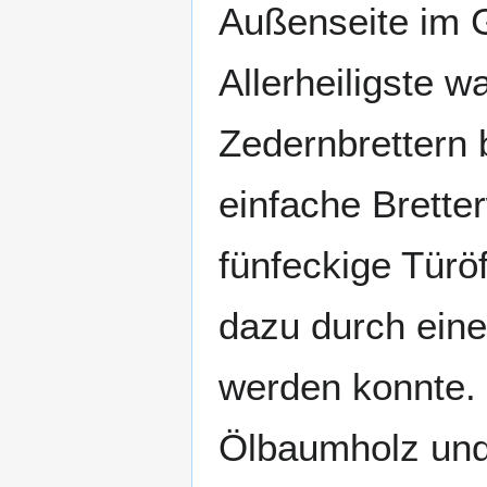
Außenseite im G
Allerheiligste w
Zedernbrettern 
einfache Brette
fünfeckige Türö
dazu durch eine
werden konnte. D
Ölbaumholz und 