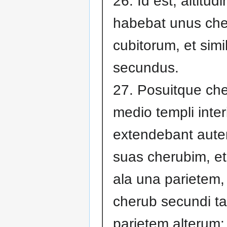
26. Id est, altitud
habebat unus ch
cubitorum, et simi
secundus.
27. Posuitque che
medio templi interi
extendebant aute
suas cherubim, et
ala una parietem, 
cherub secundi t
parietem alterum