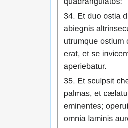
quadrangulatos:
34. Et duo ostia d
abiegnis altrinsec
utrumque ostium 
erat, et se invice
aperiebatur.
35. Et sculpsit ch
palmas, et cælatu
eminentes; operu
omnia laminis aur