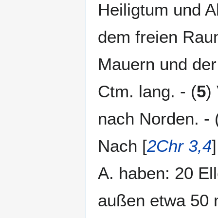
Heiligtum und All
dem freien Rau
Mauern und der 
Ctm. lang. - (
5
)
nach Norden. - 
Nach [
2Chr 3,4
A. haben: 20 E
außen etwa 50 m