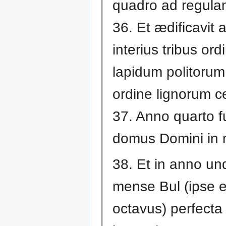
quadro ad regula
36. Et ædificavit 
interius tribus ord
lapidum politorum
ordine lignorum ce
37. Anno quarto f
domus Domini in 
38. Et in anno un
mense Bul (ipse 
octavus) perfecta