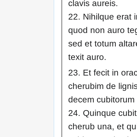
clavis aureis.
22. Nihilque erat 
quod non auro teg
sed et totum altar
texit auro.
23. Et fecit in or
cherubim de lignis
decem cubitorum a
24. Quinque cubi
cherub una, et q