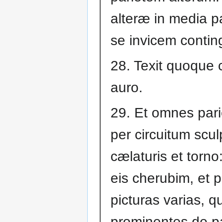
alteræ in media p
se invicem contin
28. Texit quoque
auro.
29. Et omnes pari
per circuitum sculp
cælaturis et torno:
eis cherubim, et 
picturas varias, q
prominentes de pa