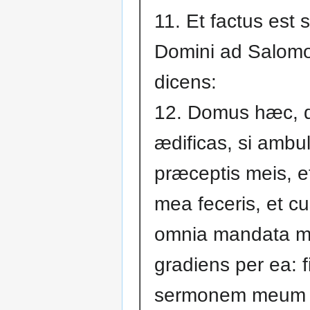
11. Et factus est
Domini ad Salom
dicens:
12. Domus hæc,
ædificas, si ambul
præceptis meis, et
mea feceris, et cu
omnia mandata m
gradiens per ea: 
sermonem meum t