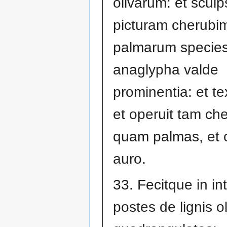
olivarum: et sculps
picturam cherubim
palmarum species
anaglypha valde
prominentia: et te
et operuit tam ch
quam palmas, et 
auro.
33. Fecitque in int
postes de lignis o