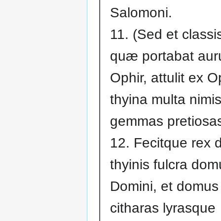
Salomoni.
11. (Sed et classi
quæ portabat au
Ophir, attulit ex O
thyina multa nimis
gemmas pretiosas
12. Fecitque rex d
thyinis fulcra dom
Domini, et domus 
citharas lyrasque