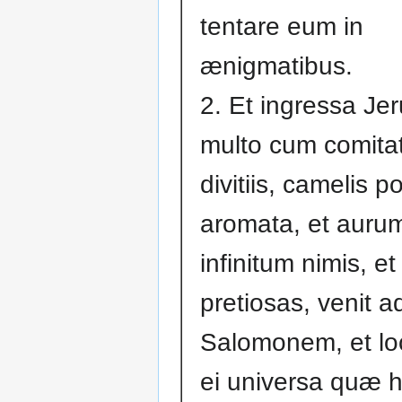
tentare eum in
ænigmatibus.
2. Et ingressa Je
multo cum comitat
divitiis, camelis p
aromata, et auru
infinitum nimis, 
pretiosas, venit 
Salomonem, et lo
ei universa quæ 