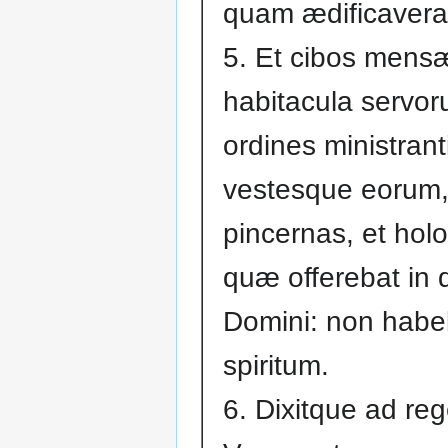
quam ædificavera
5. Et cibos mensæ
habitacula servor
ordines ministran
vestesque eorum,
pincernas, et hol
quæ offerebat in
Domini: non habeb
spiritum.
6. Dixitque ad re