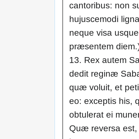
cantoribus: non su
hujuscemodi ligna
neque visa usque
præsentem diem.
13. Rex autem S
dedit reginæ Sab
quæ voluit, et peti
eo: exceptis his, 
obtulerat ei muner
Quæ reversa est, e