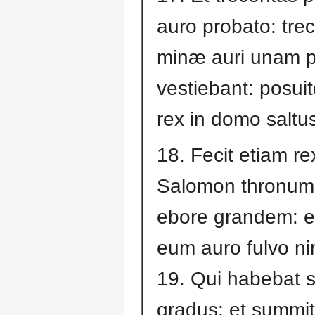
auro probato: tre
minæ auri unam 
vestiebant: posui
rex in domo saltus
18. Fecit etiam re
Salomon thronum
ebore grandem: et
eum auro fulvo ni
19. Qui habebat 
gradus: et summit