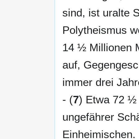
sind, ist uralte
Polytheismus woh
14 ½ Millionen M
auf, Gegengesc
immer drei Jahr
- (
7
) Etwa 72 ½
ungefährer Schä
Einheimischen. 