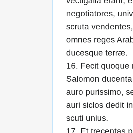
vectigalia erant, e
negotiatores, uni
scruta vendentes,
omnes reges Ara
ducesque terræ.
16. Fecit quoque 
Salomon ducenta
auro purissimo, s
auri siclos dedit i
scuti unius.
17. Et trecentas p