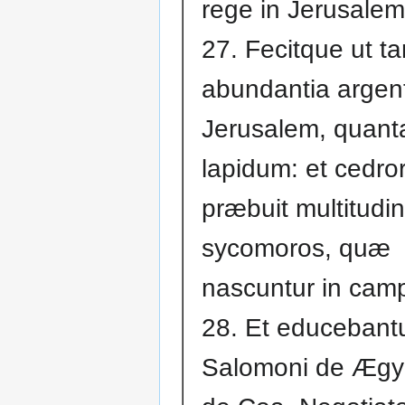
rege in Jerusalem
27. Fecitque ut ta
abundantia argent
Jerusalem, quant
lapidum: et cedr
præbuit multitudi
sycomoros, quæ
nascuntur in camp
28. Et educebantu
Salomoni de Ægyp