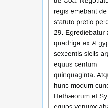
de Coa. Negotiat
regis emebant de
statuto pretio pe
29. Egrediebatur
quadriga ex Ægy
sexcentis siclis ar
equus centum
quinquaginta. Atq
hunc modum cunc
Hethæorum et Sy
equos venumdaba