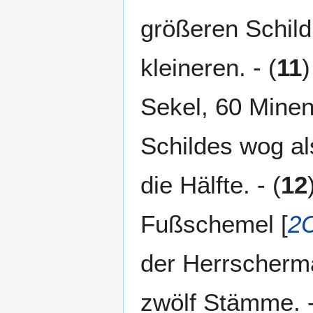
größeren Schild
kleineren. - (
11
)
Sekel, 60 Minen
Schildes wog a
die Hälfte. - (
12
Fußschemel [
2C
der Herrscherma
zwölf Stämme. -