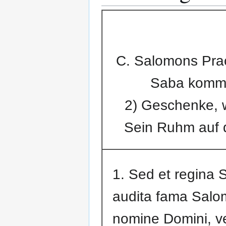
C. Salomons Prach
Saba kommt
2) Geschenke, w
Sein Ruhm auf d
1. Sed et regina 
audita fama Salo
nomine Domini, ve