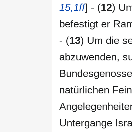
15,1ff
] - (
12
) Um
befestigt er Ra
- (
13
) Um die s
abzuwenden, su
Bundesgenosse
natürlichen Fei
Angelegenheiten
Untergange Isra