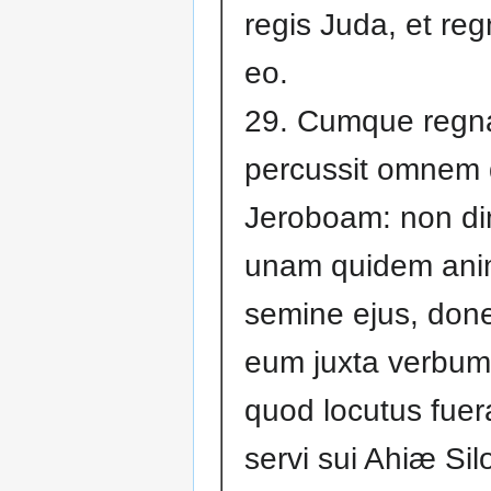
regis Juda, et reg
eo.
29. Cumque regn
percussit omne
Jeroboam: non dim
unam quidem an
semine ejus, done
eum juxta verbum
quod locutus fuer
servi sui Ahiæ Silo