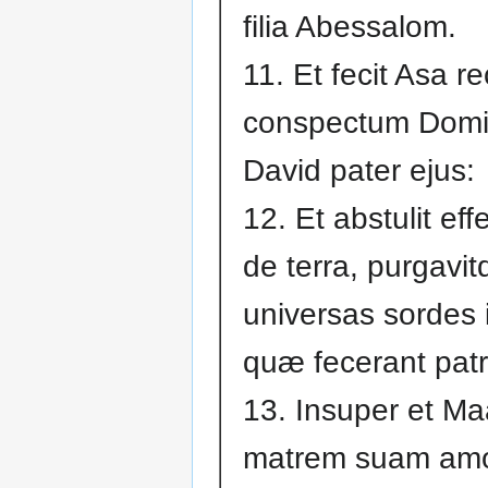
filia Abessalom.
11. Et fecit Asa r
conspectum Domin
David pater ejus:
12. Et abstulit ef
de terra, purgavi
universas sordes 
quæ fecerant patr
13. Insuper et M
matrem suam amo