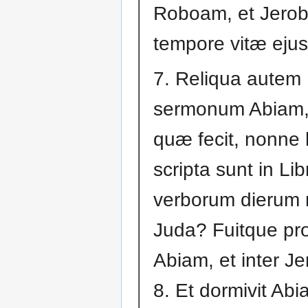
Roboam, et Jero
tempore vitæ ejus
7. Reliqua autem
sermonum Abiam,
quæ fecit, nonne
scripta sunt in Lib
verborum dierum
Juda? Fuitque prœ
Abiam, et inter J
8. Et dormivit Ab