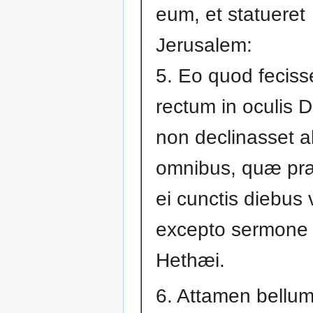
eum, et statueret
Jerusalem:
5. Eo quod feciss
rectum in oculis D
non declinasset a
omnibus, quæ pr
ei cunctis diebus
excepto sermone
Hethæi.
6. Attamen bellum 