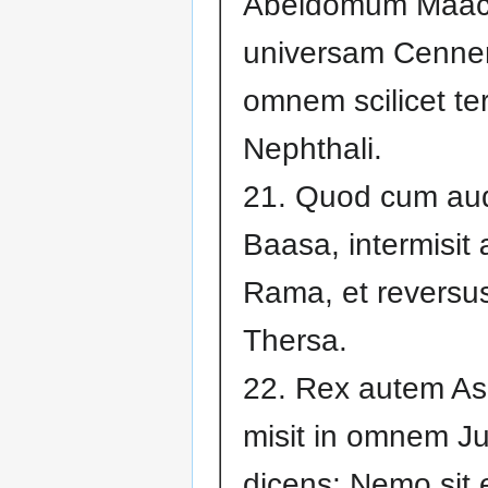
Abeldomum Maach
universam Cenner
omnem scilicet te
Nephthali.
21. Quod cum aud
Baasa, intermisit 
Rama, et reversus
Thersa.
22. Rex autem As
misit in omnem J
dicens: Nemo sit 