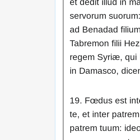
et dedit illud in 
servorum suorum: 
ad Benadad filiu
Tabremon filii Hez
regem Syriæ, qui 
in Damasco, dice
19. Fœdus est int
te, et inter patr
patrem tuum: ideo 