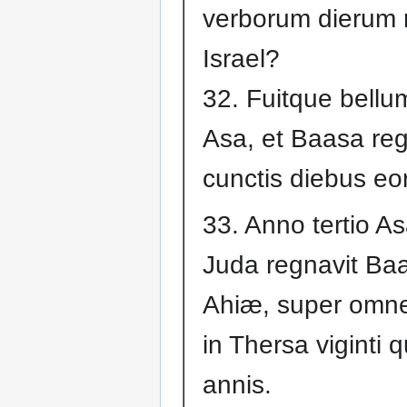
verborum dierum
Israel?
32. Fuitque bellum
Asa, et Baasa reg
cunctis diebus eo
33. Anno tertio As
Juda regnavit Baas
Ahiæ, super omne
in Thersa viginti 
annis.