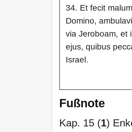
34. Et fecit malu
Domino, ambulavi
via Jeroboam, et 
ejus, quibus pecca
Israel.
Fußnote
Kap. 15 (
1
) Enke