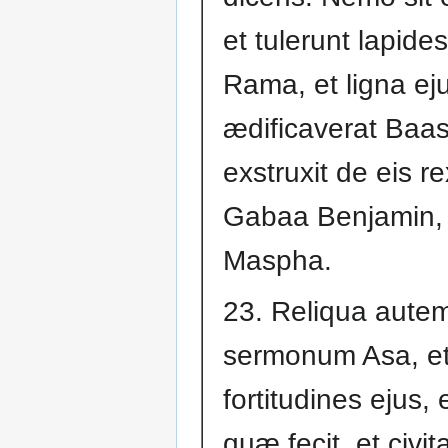
et tulerunt lapide
Rama, et ligna ej
ædificaverat Baas
exstruxit de eis r
Gabaa Benjamin, 
Maspha.
23. Reliqua aut
sermonum Asa, e
fortitudines ejus, 
quæ fecit, et civi