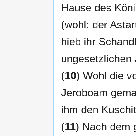
Hause des König
(wohl: der Asta
hieb ihr Schand
ungesetzlichen 
(
10
) Wohl die v
Jeroboam gemac
ihm den Kuschi
(
11
) Nach dem 