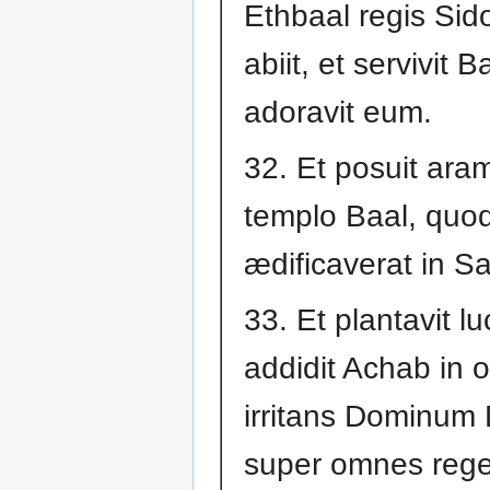
Ethbaal regis Sid
abiit, et servivit B
adoravit eum.
32. Et posuit ara
templo Baal, quo
ædificaverat in S
33. Et plantavit l
addidit Achab in 
irritans Dominum
super omnes reges