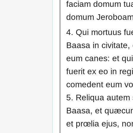
faciam domum tua
domum Jeroboam f
4. Qui mortuus fue
Baasa in civitate
eum canes: et qu
fuerit ex eo in reg
comedent eum vol
5. Reliqua aute
Baasa, et quæcum
et prœlia ejus, n