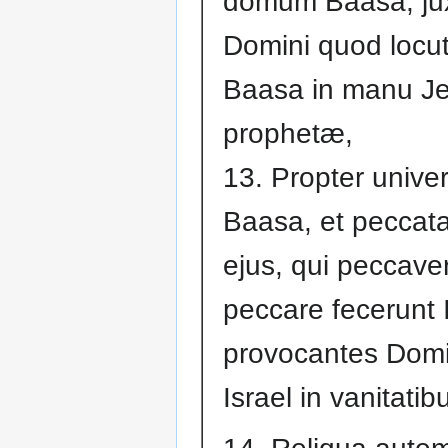
domum Baasa, ju
Domini quod locut
Baasa in manu J
prophetæ,
13. Propter unive
Baasa, et peccata E
ejus, qui peccaver
peccare fecerunt I
provocantes Do
Israel in vanitatib