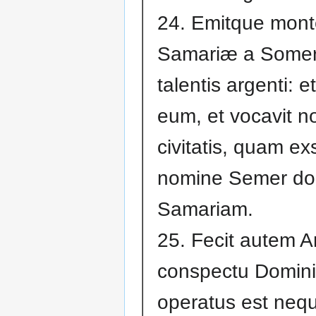
24. Emitque mon
Samariæ a Some
talentis argenti: e
eum, et vocavit 
civitatis, quam ex
nomine Semer dom
Samariam.
25. Fecit autem A
conspectu Domini
operatus est nequ