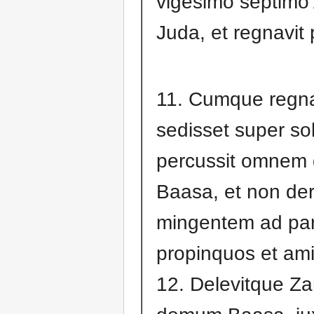
vigesimo septimo 
Juda, et regnavit 
11. Cumque regna
sedisset super so
percussit omne
Baasa, et non der
mingentem ad par
propinquos et ami
12. Delevitque Z