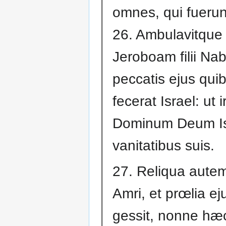
omnes, qui fueru
26. Ambulavitque 
Jeroboam filii Nab
peccatis ejus qui
fecerat Israel: ut ir
Dominum Deum Is
vanitatibus suis.
27. Reliqua aut
Amri, et prœlia e
gessit, nonne hæc