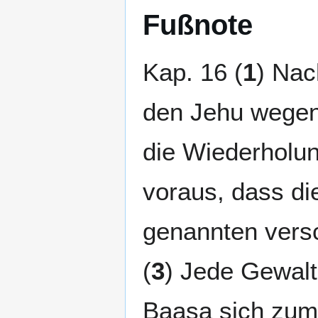
Fußnote
Kap. 16 (
1
) Nac
den Jehu wegen 
die Wiederholun
voraus, dass di
genannten versch
(
3
) Jede Gewalt
Baasa sich zum 