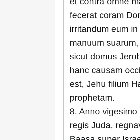
et contra omne m
fecerat coram Do
irritandum eum in
manuum suarum, u
sicut domus Jero
hanc causam occi
est, Jehu filium H
prophetam.
8. Anno vigesimo
regis Juda, regnavi
Baasa super Israe