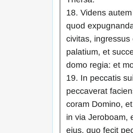
18. Videns autem
quod expugnanda
civitas, ingressus
palatium, et succ
domo regia: et mo
19. In peccatis s
peccaverat facie
coram Domino, e
in via Jeroboam, 
ejus, quo fecit pe