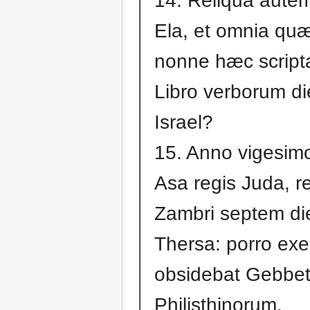
14. Reliqua aut
Ela, et omnia quæ 
nonne hæc scripta
Libro verborum d
Israel?
15. Anno vigesim
Asa regis Juda, r
Zambri septem di
Thersa: porro exe
obsidebat Gebbe
Philisthinorum.