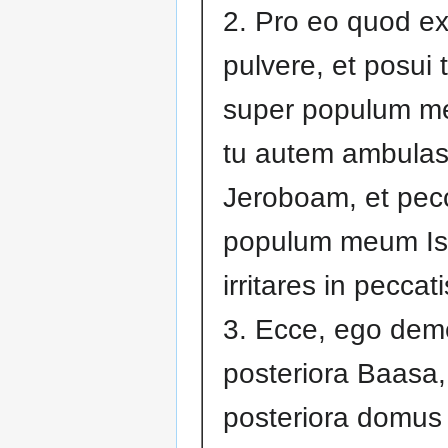
2. Pro eo quod ex
pulvere, et posui
super populum me
tu autem ambulast
Jeroboam, et pecc
populum meum Isr
irritares in peccat
3. Ecce, ego de
posteriora Baasa,
posteriora domus 