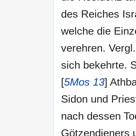
des Reiches Isra
welche die Einze
verehren. Vergl.
sich bekehrte. 
[
5Mos 13
] Athb
Sidon und Pries
nach dessen Tod
Götzendieners u