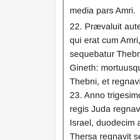
media pars Amri.
22. Prævaluit aut
qui erat cum Amri
sequebatur Thebni
Gineth: mortuusq
Thebni, et regnavi
23. Anno trigesim
regis Juda regnav
Israel, duodecim a
Thersa regnavit s