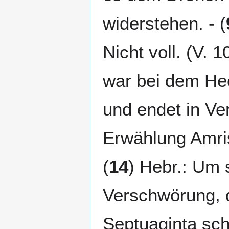
widerstehen. - (
Nicht voll. (V. 10
war bei dem Heer
und endet in Ver
Erwählung Amris
(
14
) Hebr.: Um 
Verschwörung, di
Septuaginta sch