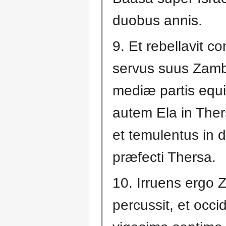
duobus annis.
9. Et rebellavit c
servus suus Zamb
mediæ partis equi
autem Ela in Ther
et temulentus in 
præfecti Thersa.
10. Irruens ergo 
percussit, et occ