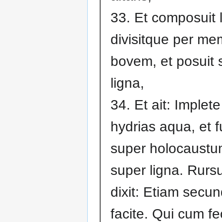
33. Et composuit 
divisitque per m
bovem, et posuit 
ligna,
34. Et ait: Implet
hydrias aqua, et f
super holocaustu
super ligna. Rur
dixit: Etiam secu
facite. Qui cum fe