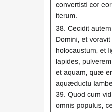
convertisti cor eo
iterum.
38. Cecidit autem 
Domini, et voravit
holocaustum, et li
lapides, pulvere
et aquam, quæ er
aquæductu lambe
39. Quod cum vid
omnis populus, cec