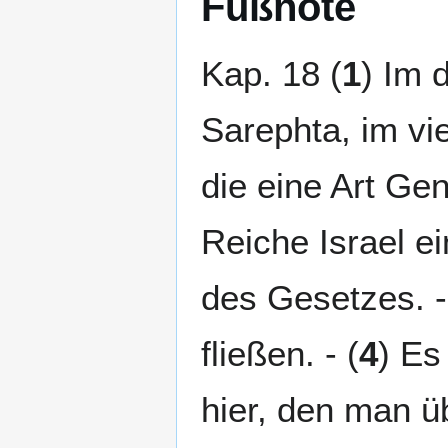
Fußnote
Kap. 18 (
1
) Im 
Sarephta, im vie
die eine Art Ge
Reiche Israel e
des Gesetzes. -
fließen. - (
4
) Es
hier, den man üb