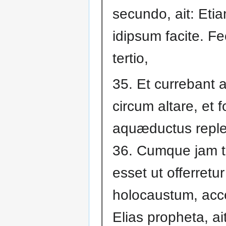
secundo, ait: Etia
idipsum facite. F
tertio,
35. Et currebant
circum altare, et 
aquæductus reple
36. Cumque jam 
esset ut offerretur
holocaustum, ac
Elias propheta, a