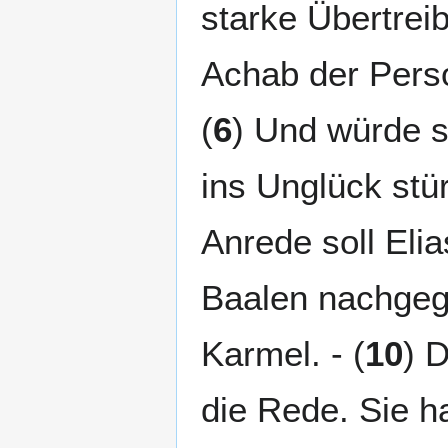
starke Übertrei
Achab der Perso
(
6
) Und würde s
ins Unglück stür
Anrede soll Elia
Baalen nachgega
Karmel. - (
10
) 
die Rede. Sie h