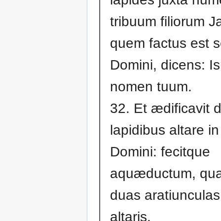
tribuum filiorum J
quem factus est 
Domini, dicens: Isr
nomen tuum.
32. Et ædificavit 
lapidibus altare i
Domini: fecitque
aquæductum, qua
duas aratiunculas 
altaris,