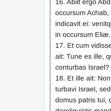
16. Abiit ergo Abd
occursum Achab, 
indicavit ei: veni
in occursum Eliæ.
17. Et cum vidiss
ait: Tune es ille, q
conturbas Israel?
18. Et ille ait: No
turbavi Israel, sed
domus patris tui, 
dereliquistis man