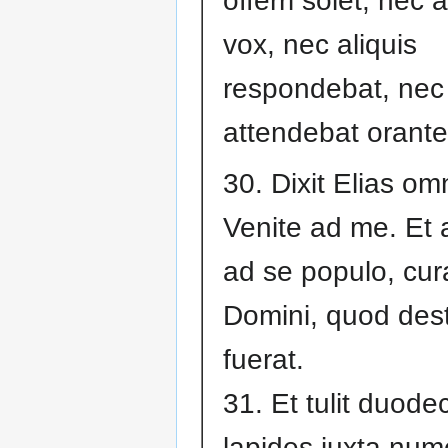
offerri solet, nec
vox, nec aliquis
respondebat, nec
attendebat orante
30. Dixit Elias om
Venite ad me. Et
ad se populo, cura
Domini, quod des
fuerat.
31. Et tulit duode
lapides juxta nu