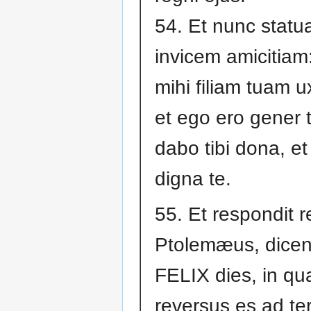
54. Et nunc stat
invicem amicitiam
mihi filiam tuam 
et ego ero gener t
dabo tibi dona, et 
digna te.
55. Et respondit r
Ptolemæus, dicen
FELIX dies, in qu
reversus es ad te