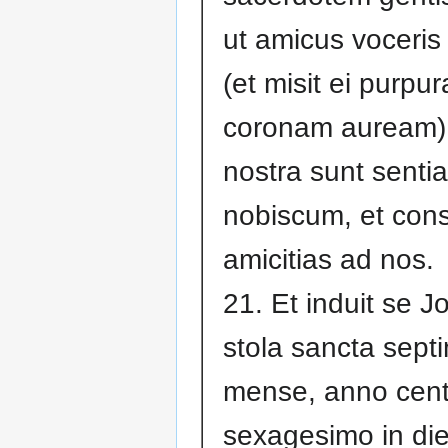
ut amicus voceris 
(et misit ei purpu
coronam auream)
nostra sunt senti
nobiscum, et con
amicitias ad nos.
21. Et induit se 
stola sancta sept
mense, anno cen
sexagesimo in di