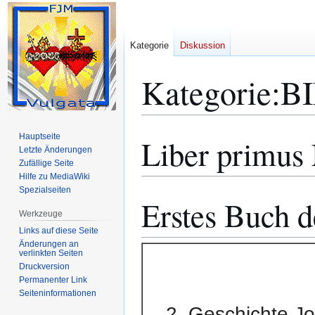
Kategorie
Diskussion
Kategorie
:
B
Hauptseite
Liber primus
Zur
Zur
Letzte Änderungen
Navigation
Suche
Zufällige Seite
springen
springen
Hilfe zu MediaWiki
Spezialseiten
Erstes Buch 
Werkzeuge
Links auf diese Seite
Änderungen an
verlinkten Seiten
Druckversion
Permanenter Link
Seiten­­informationen
2. Geschichte Jo