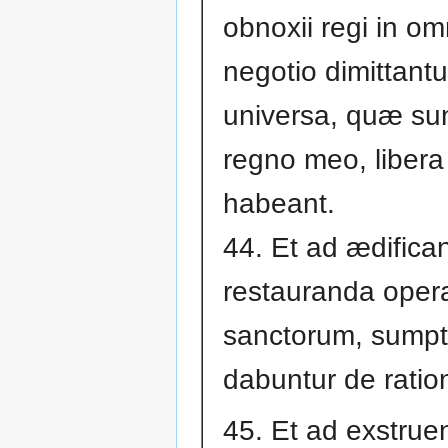
obnoxii regi in om
negotio dimittantur
universa, quæ sun
regno meo, libera
habeant.
44. Et ad ædifica
restauranda oper
sanctorum, sump
dabuntur de ration
45. Et ad exstru