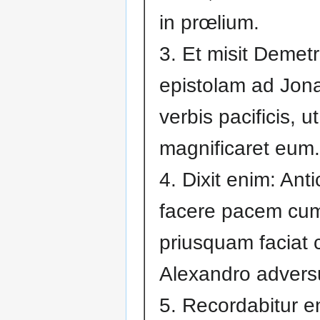
in prœlium.
3. Et misit Demetr
epistolam ad Jon
verbis pacificis, ut
magnificaret eum.
4. Dixit enim: Ant
facere pacem cum
priusquam faciat
Alexandro advers
5. Recordabitur e