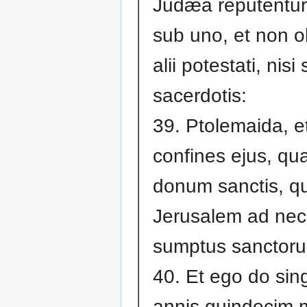
Judæa reputentur:
sub uno, et non o
alii potestati, nis
sacerdotis:
39. Ptolemaida, e
confines ejus, qu
donum sanctis, qu
Jerusalem ad nec
sumptus sanctor
40. Et ego do sing
annis quindecim m