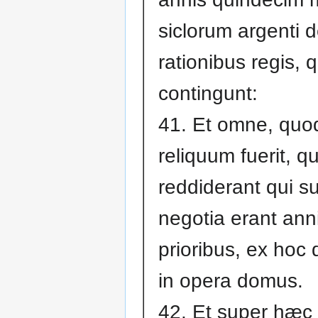
siclorum argenti 
rationibus regis,
contingunt:
41. Et omne, quo
reliquum fuerit, 
reddiderant qui s
negotia erant ann
prioribus, ex hoc
in opera domus.
42. Et super hæc