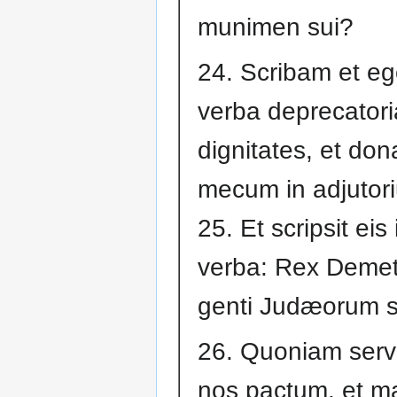
munimen sui?
24. Scribam et ego
verba deprecatori
dignitates, et dona
mecum in adjutor
25. Et scripsit eis
verba: Rex Demet
genti Judæorum s
26. Quoniam serv
nos pactum, et ma