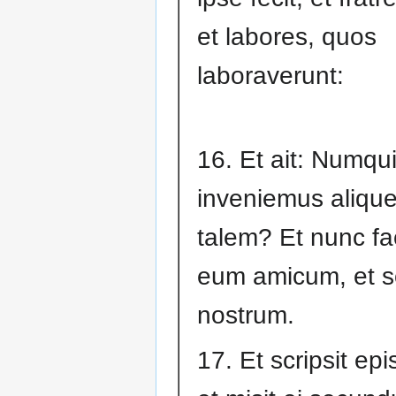
et labores, quos
laboraverunt:
16. Et ait: Numqu
inveniemus aliqu
talem? Et nunc f
eum amicum, et 
nostrum.
17. Et scripsit epi