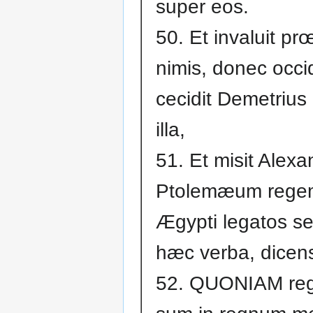
super eos.
50. Et invaluit pr
nimis, donec occidi
cecidit Demetrius 
illa,
51. Et misit Alex
Ptolemæum rege
Ægypti legatos 
hæc verba, dicen
52. QUONIAM reg