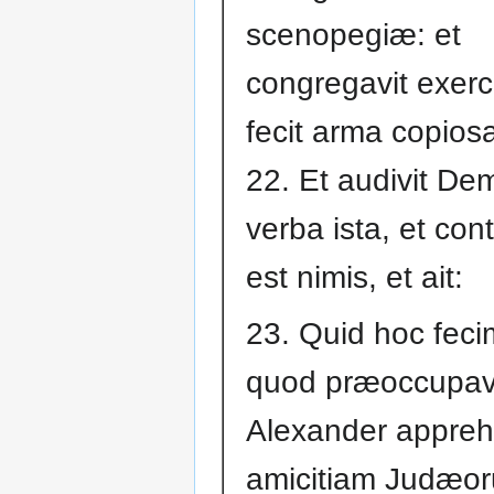
scenopegiæ: et
congregavit exerc
fecit arma copios
22. Et audivit De
verba ista, et cont
est nimis, et ait:
23. Quid hoc feci
quod præoccupav
Alexander appre
amicitiam Judæo