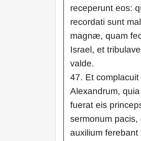
receperunt eos: q
recordati sunt mal
magnæ, quam fece
Israel, et tribulav
valde.
47. Et complacuit 
Alexandrum, quia
fuerat eis princep
sermonum pacis, e
auxilium fereban