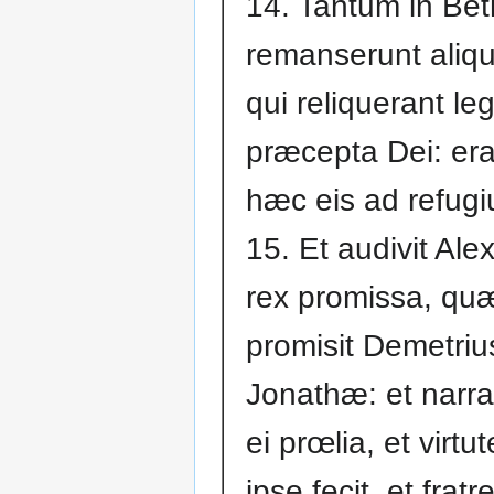
14. Tantum in Be
remanserunt aliqui
qui reliquerant le
præcepta Dei: era
hæc eis ad refug
15. Et audivit Ale
rex promissa, qu
promisit Demetriu
Jonathæ: et narra
ei prœlia, et virtu
ipse fecit, et fratr