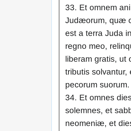
33. Et omnem an
Judæorum, quæ c
est a terra Juda i
regno meo, relin
liberam gratis, u
tributis solvantur,
pecorum suorum.
34. Et omnes die
solemnes, et sabb
neomeniæ, et die