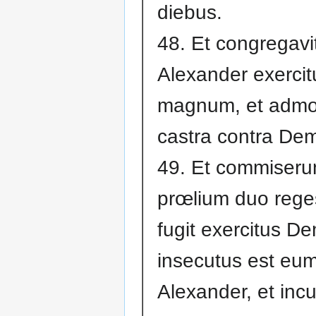
diebus.
48. Et congregavi
Alexander exerci
magnum, et admo
castra contra Dem
49. Et commiseru
prœlium duo reges
fugit exercitus Dem
insecutus est eu
Alexander, et incu