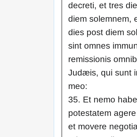
decreti, et tres di
diem solemnem, e
dies post diem s
sint omnes immuni
remissionis omni
Judæis, qui sunt 
meo:
35. Et nemo habe
potestatem agere 
et movere negoti