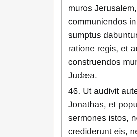
muros Jerusalem,
communiendos in c
sumptus dabuntu
ratione regis, et a
construendos mur
Judæa.
46. Ut audivit au
Jonathas, et popu
sermones istos, 
crediderunt eis, n