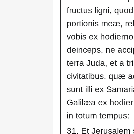
fructus ligni, quod
portionis meæ, re
vobis ex hodierno 
deinceps, ne acci
terra Juda, et a tr
civitatibus, quæ 
sunt illi ex Samari
Galilæa ex hodier
in totum tempus:
31. Et Jerusalem s