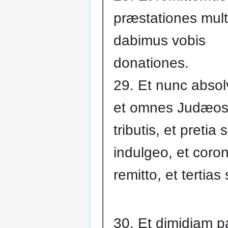
præstationes mult
dabimus vobis
donationes.
29. Et nunc absol
et omnes Judæos
tributis, et pretia s
indulgeo, et coro
remitto, et tertias
30. Et dimidiam p