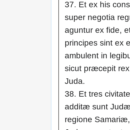
37. Et ex his cons
super negotia reg
aguntur ex fide, e
principes sint ex e
ambulent in legibu
sicut præcepit rex 
Juda.
38. Et tres civita
additæ sunt Jud
regione Samariæ