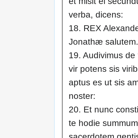
et misit ei secu
verba, dicens:
18. REX Alexander
Jonathæ salutem
19. Audivimus de
vir potens sis viri
aptus es ut sis a
noster:
20. Et nunc const
te hodie summum
sacerdotem gentis