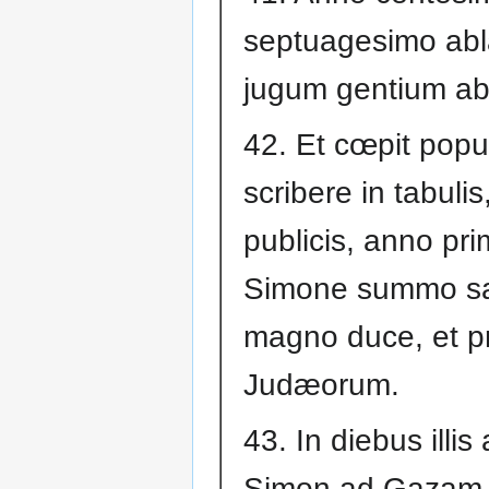
septuagesimo abl
jugum gentium ab 
42. Et cœpit popu
scribere in tabulis
publicis, anno pr
Simone summo sa
magno duce, et pr
Judæorum.
43. In diebus illis 
Simon ad Gazam,