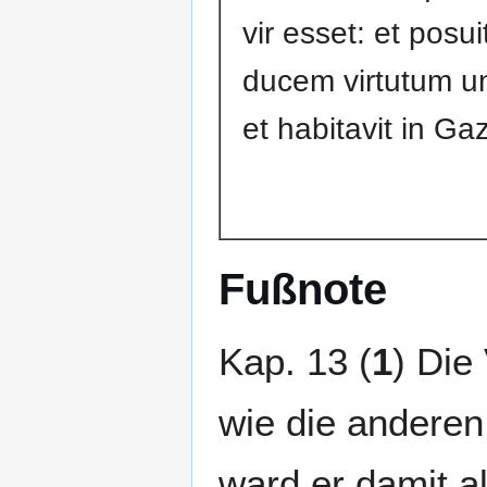
vir esset: et posu
ducem virtutum u
et habitavit in Gaz
Fußnote
Kap. 13 (
1
) Die
wie die anderen
ward er damit al