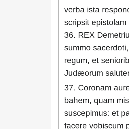
verba ista respondi
scripsit epistolam
36. REX Demetriu
summo sacerdoti,
regum, et seniorib
Judæorum salute
37. Coronam aure
bahem, quam misi
suscepimus: et p
facere vobiscum