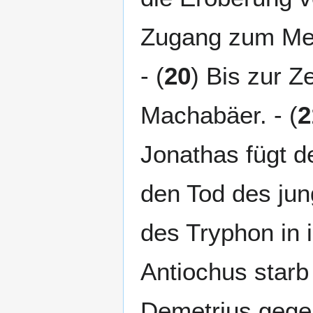
Zugang zum Meer
- (
20
) Bis zur Z
Machabäer. - (
2
Jonathas fügt d
den Tod des jun
des Tryphon in i
Antiochus starb
Demetrius gegen