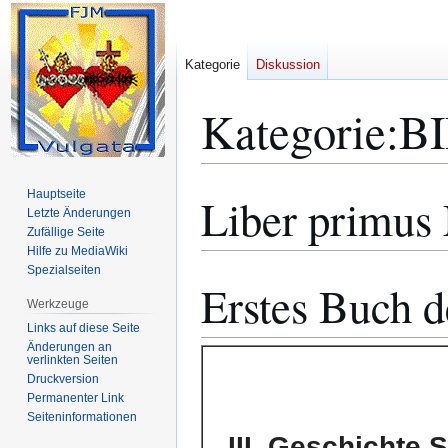
Kategorie
Diskussion
Kategorie
:
B
Hauptseite
Liber primus
Zur
Zur
Letzte Änderungen
Navigation
Suche
Zufällige Seite
springen
springen
Hilfe zu MediaWiki
Spezialseiten
Erstes Buch 
Werkzeuge
Links auf diese Seite
Änderungen an
verlinkten Seiten
Druckversion
Permanenter Link
Seiten­­informationen
III. Geschichte 