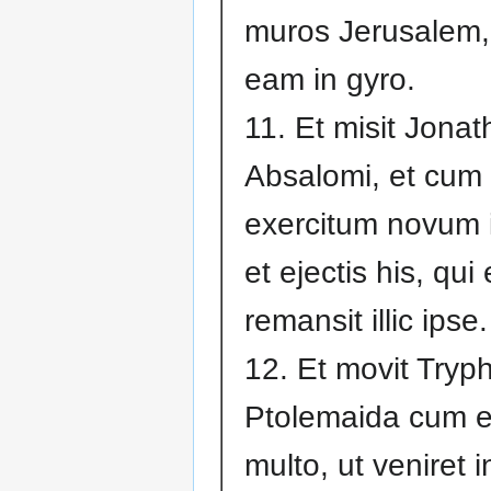
muros Jerusalem, 
eam in gyro.
11. Et misit Jonat
Absalomi, et cum
exercitum novum 
et ejectis his, qui
remansit illic ipse.
12. Et movit Tryp
Ptolemaida cum e
multo, ut veniret 