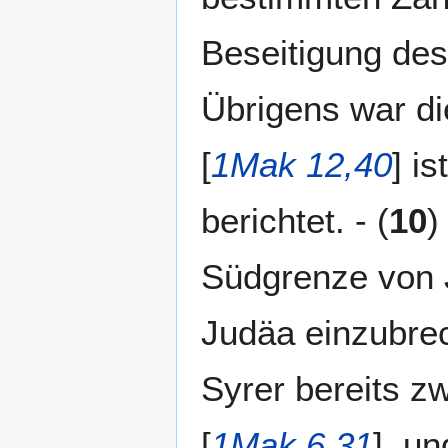
Beseitigung des
Übrigens war die
[
1Mak 12,40
] i
berichtet. - (
10
)
Südgrenze von J
Judäa einzubrec
Syrer bereits zw
[
1Mak 6,31
], u