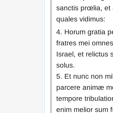
sanctis prœlia, et
quales vidimus:
4. Horum gratia p
fratres mei omnes
Israel, et relictu
solus.
5. Et nunc non mi
parcere animæ m
tempore tribulatio
enim melior sum f