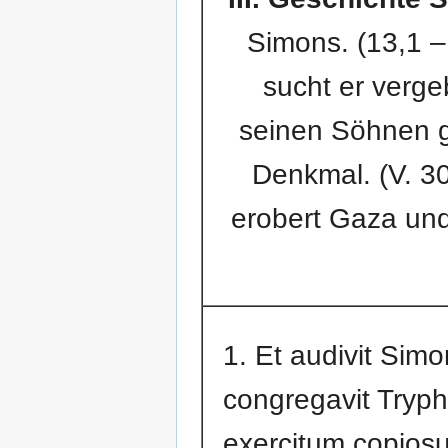
Simons. (13,1 – 
sucht er verge
seinen Söhnen ge
Denkmal. (V. 30)
erobert Gaza un
1. Et audivit Sim
congregavit Tryp
exercitum copios