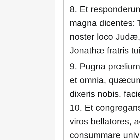
8. Et responderun
magna dicentes: 
noster loco Judæ,
Jonathæ fratris tui
9. Pugna prœlium
et omnia, quæcu
dixeris nobis, fac
10. Et congrega
viros bellatores, a
consummare univ