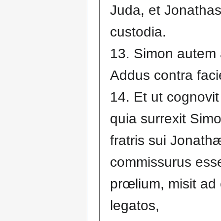
Juda, et Jonathas
custodia.
13. Simon autem a
Addus contra fac
14. Et ut cognovi
quia surrexit Sim
fratris sui Jonath
commissurus ess
prœlium, misit a
legatos,