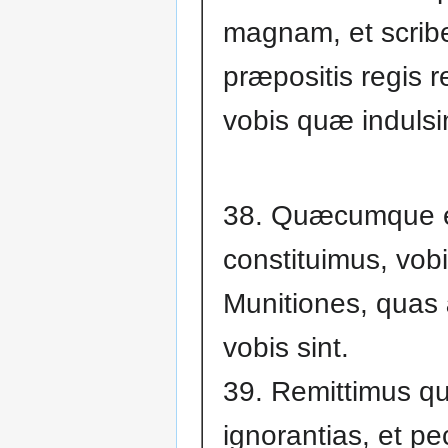
magnam, et scrib
præpositis regis r
vobis quæ induls
38. Quæcumque 
constituimus, vob
Munitiones, quas 
vobis sint.
39. Remittimus q
ignorantias, et pe