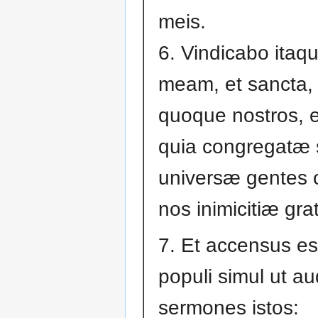
meis.
6. Vindicabo ita
meam, et sancta,
quoque nostros, e
quia congregatæ 
universæ gentes 
nos inimicitiæ grat
7. Et accensus est
populi simul ut aud
sermones istos: