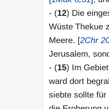
- (
12
) Die einge
Wüste Thekue z
Meere. [
2Chr 2
Jerusalem, sond
- (
15
) Im Gebiet
ward dort begrab
siebte sollte für
die Eroberung v