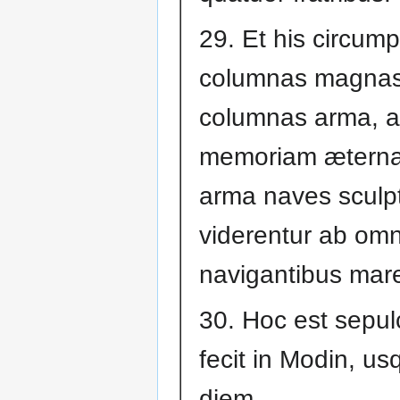
29. Et his circump
columnas magnas:
columnas arma, 
memoriam æternam
arma naves sculp
viderentur ab om
navigantibus mar
30. Hoc est sepu
fecit in Modin, us
diem.