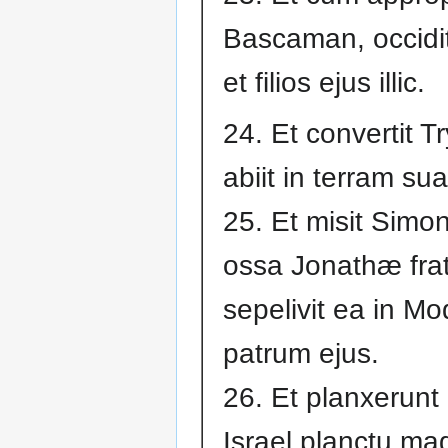
Bascaman, occidi
et filios ejus illic.
24. Et convertit T
abiit in terram su
25. Et misit Simon
ossa Jonathæ fratr
sepelivit ea in Mod
patrum ejus.
26. Et planxerun
Israel planctu ma