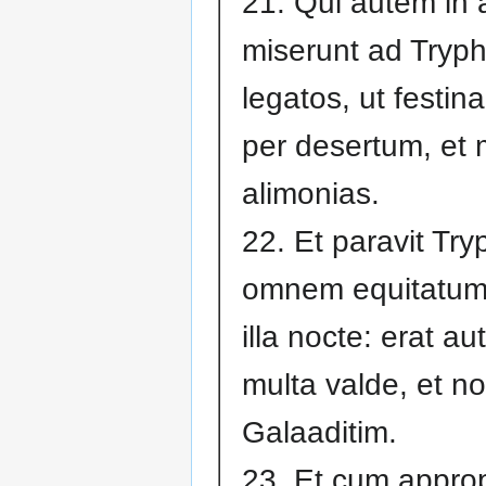
21. Qui autem in 
miserunt ad Try
legatos, ut festina
per desertum, et mi
alimonias.
22. Et paravit Tr
omnem equitatum,
illa nocte: erat a
multa valde, et no
Galaaditim.
23. Et cum appro