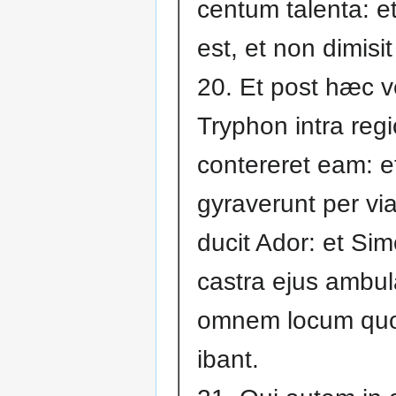
centum talenta: e
est, et non dimisi
20. Et post hæc v
Tryphon intra reg
contereret eam: e
gyraverunt per v
ducit Ador: et Sim
castra ejus ambul
omnem locum qu
ibant.