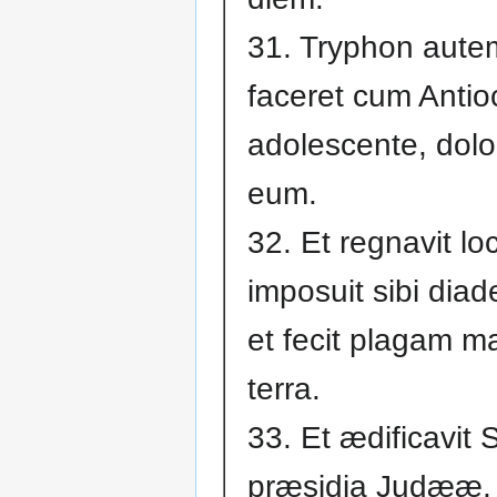
31. Tryphon aute
faceret cum Antio
adolescente, dolo 
eum.
32. Et regnavit lo
imposuit sibi dia
et fecit plagam 
terra.
33. Et ædificavit
præsidia Judææ,