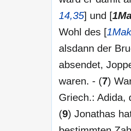
14,35
] und [
1Ma
Wohl des [
1Mak
alsdann der Br
absendet, Joppe
waren. - (
7
) War
Griech.: Adida, 
(
9
) Jonathas ha
bestimmten Zahl