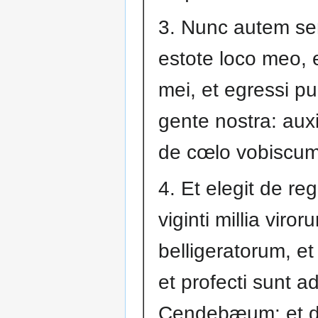
3. Nunc autem se
estote loco meo, e
mei, et egressi p
gente nostra: aux
de cœlo vobiscum 
4. Et elegit de re
viginti millia viror
belligeratorum, et
et profecti sunt a
Cendebæum: et d