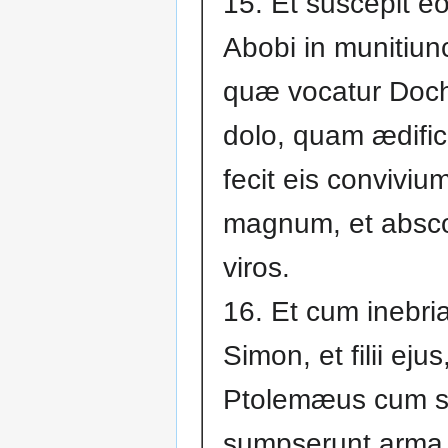
15. Et suscepit eos
Abobi in munitiun
quæ vocatur Doc
dolo, quam ædifica
fecit eis conviviu
magnum, et abscon
viros.
16. Et cum inebri
Simon, et filii ejus
Ptolemæus cum su
sumpserunt arma 