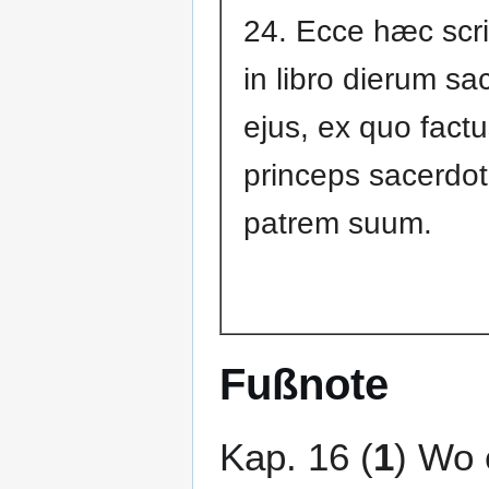
24. Ecce hæc scri
in libro dierum sac
ejus, ex quo factu
princeps sacerdo
patrem suum.
Fußnote
Kap. 16 (
1
) Wo 