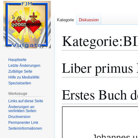
Kategorie
Diskussion
Kategorie
:
B
Hauptseite
Liber primus
Zur
Zur
Letzte Änderungen
Navigation
Suche
Zufällige Seite
springen
springen
Hilfe zu MediaWiki
Spezialseiten
Erstes Buch 
Werkzeuge
Links auf diese Seite
Änderungen an
verlinkten Seiten
Druckversion
Permanenter Link
Seiten­­informationen
Johannes u