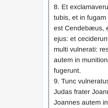
8. Et exclamaveru
tubis, et in fuga
est Cendebæus, e
ejus: et ceciderun
multi vulnerati: re
autem in munitio
fugerunt.
9. Tunc vulneratu
Judas frater Joan
Joannes autem in