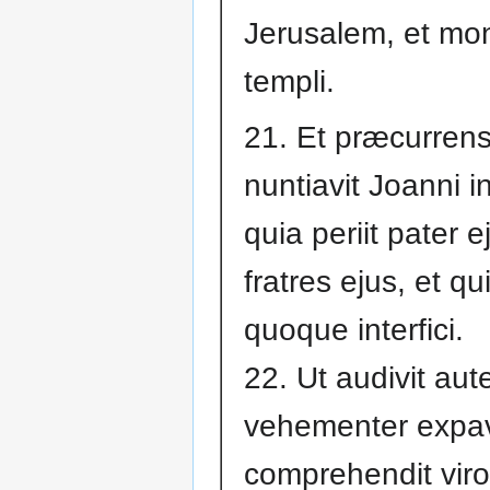
Jerusalem, et mo
templi.
21. Et præcurren
nuntiavit Joanni i
quia periit pater e
fratres ejus, et qu
quoque interfici.
22. Ut audivit aut
vehementer expavi
comprehendit viro