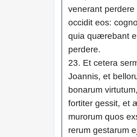
venerant perdere
occidit eos: cogno
quia quærebant 
perdere.
23. Et cetera se
Joannis, et bellor
bonarum virtutum
fortiter gessit, et æ
murorum quos exst
rerum gestarum e