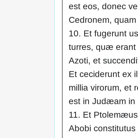
est eos, donec ve
Cedronem, quam æ
10. Et fugerunt u
turres, quæ erant 
Azoti, et succendi
Et ceciderunt ex il
millia virorum, et
est in Judæam in
11. Et Ptolemæus 
Abobi constitutus