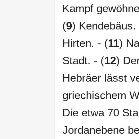
Kampf gewöhnen
(
9
) Kendebäus. 
Hirten. - (
11
) Na
Stadt. - (
12
) De
Hebräer lässt v
griechischem We
Die etwa 70 Sta
Jordanebene be