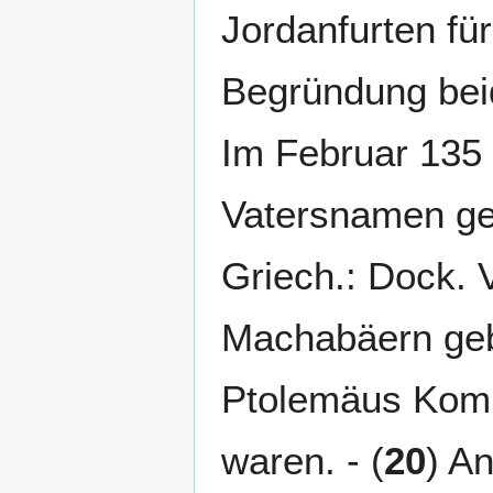
Jordanfurten für
Begründung beid
Im Februar 135 v
Vatersnamen gen
Griech.: Dock. V
Machabäern geb
Ptolemäus Komm
waren. - (
20
) An