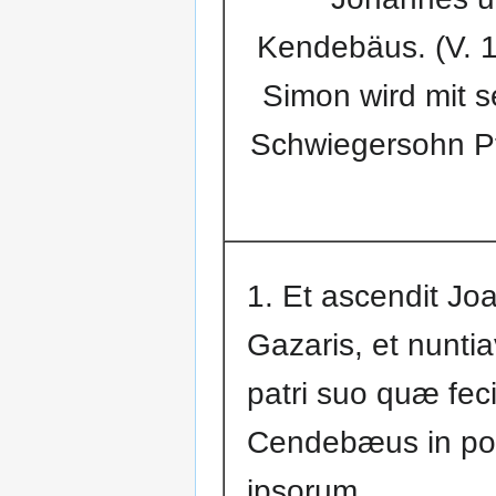
Kendebäus. (V. 10
Simon wird mit 
Schwiegersohn Pt
1. Et ascendit Jo
Gazaris, et nuntia
patri suo quæ feci
Cendebæus in po
ipsorum.