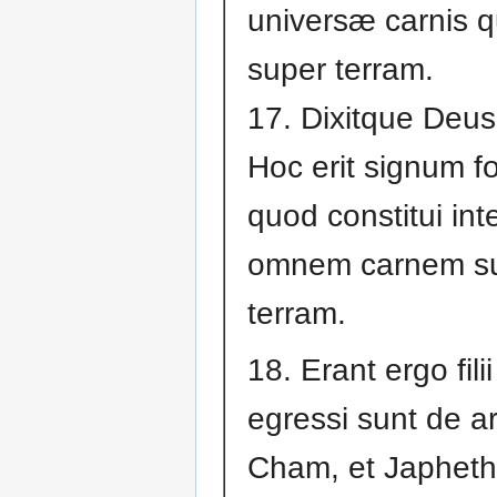
universæ carnis 
super terram.
17. Dixitque Deu
Hoc erit signum f
quod constitui int
omnem carnem s
terram.
18. Erant ergo fili
egressi sunt de a
Cham, et Japheth