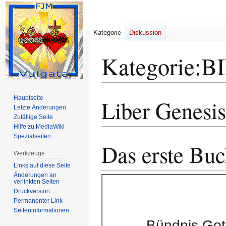
Kategorie
Diskussion
Kategorie
:
B
Hauptseite
Liber Genesis
Zur
Zur
Letzte Änderungen
Navigation
Suche
Zufällige Seite
springen
springen
Hilfe zu MediaWiki
Spezialseiten
Das erste Bu
Werkzeuge
Links auf diese Seite
Änderungen an
verlinkten Seiten
Druckversion
Permanenter Link
Seiten­­informationen
Bündnis Gott