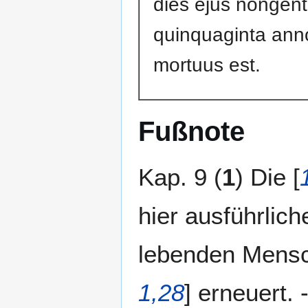
dies ejus nongen
quinquaginta ann
mortuus est.
Fußnote
Kap. 9 (
1
) Die [
hier ausführlich
lebenden Mensc
1,28
] erneuert. -