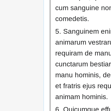
cum sanguine no
comedetis.
5. Sanguinem en
animarum vestra
requiram de man
cunctarum bestiar
manu hominis, de 
et fratris ejus req
animam hominis.
6. Quicumque effu