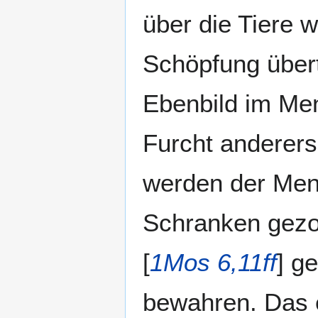
über die Tiere
Schöpfung übert
Ebenbild im Men
Furcht andererse
werden der Men
Schranken gezog
[
1Mos 6,11ff
] g
bewahren. Das er