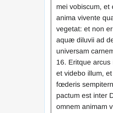
mei vobiscum, et
anima vivente q
vegetat: et non er
aquæ diluvii ad 
universam carne
16. Eritque arcus 
et videbo illum, e
fœderis sempiter
pactum est inter 
omnem animam v