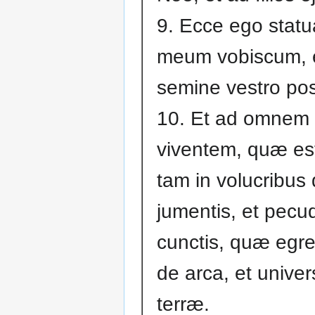
9. Ecce ego stat
meum vobiscum, 
semine vestro pos
10. Et ad omnem
viventem, quæ es
tam in volucribus
jumentis, et pecu
cunctis, quæ egr
de arca, et univers
terræ.