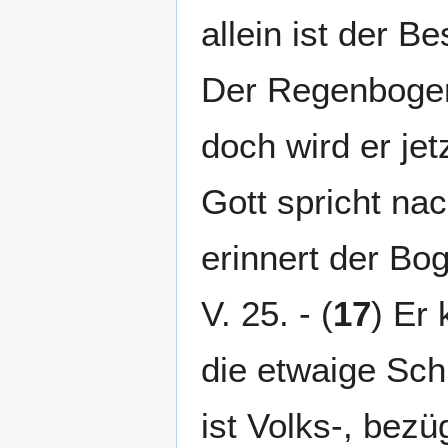
allein ist der B
Der Regenbogen 
doch wird er je
Gott spricht na
erinnert der Bo
V. 25. - (
17
) Er 
die etwaige Schu
ist Volks-, bez