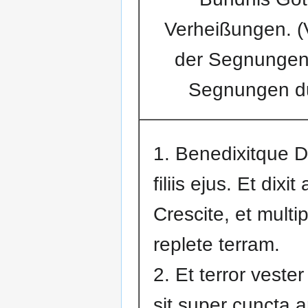
Verheißungen. (
der Segnungen;
Segnungen du
1. Benedixitque 
filiis ejus. Et dixit
Crescite, et multip
replete terram.
2. Et terror veste
sit super cuncta a