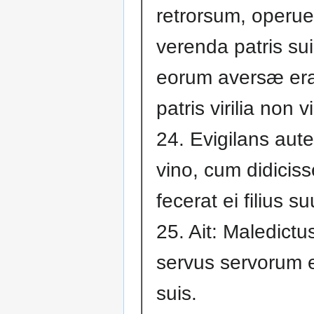
retrorsum, operue
verenda patris sui
eorum aversæ era
patris virilia non v
24. Evigilans au
vino, cum didicis
fecerat ei filius s
25. Ait: Maledict
servus servorum er
suis.