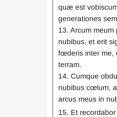
quæ est vobiscum
generationes sem
13. Arcum meum 
nubibus, et erit s
fœderis inter me, 
terram.
14. Cumque obdu
nubibus cœlum, a
arcus meus in nu
15. Et recordabor