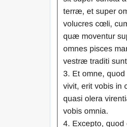
terræ, et super 
volucres cœli, cu
quæ moventur sup
omnes pisces mar
vestræ traditi sunt
3. Et omne, quod
vivit, erit vobis in
quasi olera virenti
vobis omnia.
4. Excepto, quod