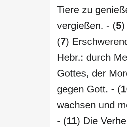
Tiere zu genieß
vergießen. - (
5
)
(
7
) Erschwerend
Hebr.: durch Me
Gottes, der Mord
gegen Gott. - (
1
wachsen und me
- (
11
) Die Verhe