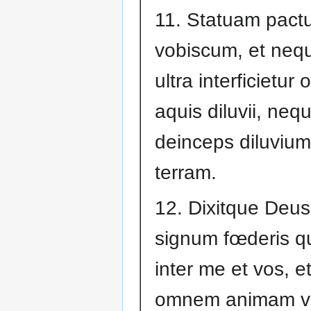
11. Statuam pac
vobiscum, et ne
ultra interficietur
aquis diluvii, nequ
deinceps diluvium
terram.
12. Dixitque Deus
signum fœderis q
inter me et vos, e
omnem animam v