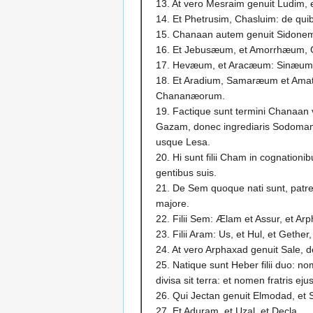
13. At vero Mesraim genuit Ludim,
14. Et Phetrusim, Chasluim: de quib
15. Chanaan autem genuit Sidone
16. Et Jebusæum, et Amorrhæum,
17. Hevæum, et Aracæum: Sinæum
18. Et Aradium, Samaræum et Amat
Chananæorum.
19. Factique sunt termini Chanaan
Gazam, donec ingrediaris Sodoma
usque Lesa.
20. Hi sunt filii Cham in cognationib
gentibus suis.
21. De Sem quoque nati sunt, patre
majore.
22. Filii Sem: Ælam et Assur, et Ar
23. Filii Aram: Us, et Hul, et Gether
24. At vero Arphaxad genuit Sale, d
25. Natique sunt Heber filii duo: n
divisa sit terra: et nomen fratris eju
26. Qui Jectan genuit Elmodad, et 
27. Et Aduram, et Uzal, et Decla,