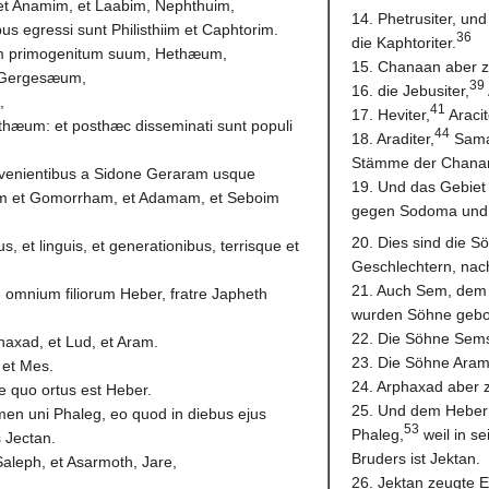
 et Anamim, et Laabim, Nephthuim,
14. Phetrusiter, und
us egressi sunt Philisthiim et Caphtorim.
36
die Kaphtoriter.
m primogenitum suum, Hethæum,
15. Chanaan aber z
 Gergesæum,
39
16. die Jebusiter,
,
41
17. Heviter,
Aracit
hæum: et posthæc disseminati sunt populi
44
18. Araditer,
Sama
Stämme der Chanan
 venientibus a Sidone Geraram usque
19. Und das Gebiet
m et Gomorrham, et Adamam, et Seboim
gegen Sodoma und 
20. Dies sind die
us, et linguis, et generationibus, terrisque et
Geschlechtern, nac
21. Auch Sem, dem 
 omnium filiorum Heber, fratre Japheth
wurden Söhne gebo
22. Die Söhne Sems
phaxad, et Lud, et Aram.
23. Die Söhne Arams
, et Mes.
24. Arphaxad aber 
e quo ortus est Heber.
25. Und dem Heber 
omen uni Phaleg, eo quod in diebus ejus
53
Phaleg,
weil in s
s Jectan.
Bruders ist Jektan.
Saleph, et Asarmoth, Jare,
26. Jektan zeugte 