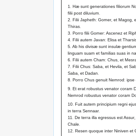
1. Hæ sunt generationes filiorum N
filii post diluvium.
2. Filii Japheth: Gomer, et Magog, 
Thiras.
3. Porro filii Gomer: Ascenez et Ri
4. Filii autem Javan: Elisa et Thars
5. Ab his divisæ sunt insulæ genti
linguam suam et familias suas in na
6. Filii autem Cham: Chus, et Mesr
7. Filii Chus: Saba, et Hevila, et S
Saba, et Dadan.
8. Porro Chus genuit Nemrod: ipse 
9. Et erat robustus venator coram 
Nemrod robustus venator coram D
10. Fuit autem principium regni eju
in terra Sennaar.
11. De terra illa egressus est Assur, 
Chale.
12. Resen quoque inter Niniven et 