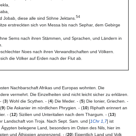
ekla,
Saba,
54
nd Jobab, diese alle sind Söhne Jektans.
itze erstreckten sich von Messa bis nach Sephar, dem Gebirge
Söhne Sems nach ihren Stämmen, und Sprachen, und Ländern in
n.
eschlechter Noes nach ihren Verwandtschaften und Völkern.
sich die Völker auf Erden nach der Flut ab.
chsten Nachbarschaft Afrikas und Europas wohnten. Die
e vermehrt. Die Einzelheiten sind nicht leicht sicher zu erklären.
- (
3
) Wohl die Scythen. - (
4
) Die Meder. - (
5
) Die Ionier, Griechen. -
(
9
) Die Askanier im nördlichen Phrygien. - (
10
) Riphath erinnert an
r. - (
12
) Sizilien und Unteritalien nach dem Thargum. - (
13
)
er Landschaft von Troja. Nach Sept. Sam. und [
1Chr 1,7
] ist
n Ägypten belegene Land, besonders im Osten des Nils, hier im
ypten und Äthiopien angrenzend. - (
20
) Eigentlich Land und Volk