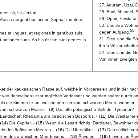
27. Aduram, Uzal, D
28. Ebal, Abimael, 
es isti, filii Jectan.
29. Ophir, Hevila u
de Messa pergentibus usque Sephar montem
30. Und ihre Wohns
55
gegen Aufgang.
nes et linguas, et regiones in gentibus suis.
31. Dies sind die 
 nationes suas. Ab his divisæ sunt gentes in
ihren Völkerschafte
32. Dies sind die G
Von ihnen zweigten 
ölker der kaukasischen Rasse auf, welche in Vorderasien und in der nä
r von demselben ursprünglichen Verfasser und wurden später durch ander
 als die Kimmerier an, welche nördlich vom schwarzen Meere wohnten. 
 vom schwarzen Meere. - (
8
) Das alte pelasgische Volk der Tyrsener? - 
 Landschaft Rhebantia am thracischen Bosporus. - (
11
) Die Westarmenie
(
14
) Die Cyprier. - (
15
) Wenn die Lesart richtig: Dardaner, Bewohner d
eln des ägäischen Meeres. - (
16
) Die Ufervölker. - (
17
) Das südlich vo
eiten des arabischen Meerbusens. - (
18
) Ägypten. - (
19
) Libyen, an Äg