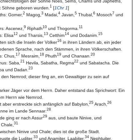
eschlechtsfolgen der Söhne Noes, Sems, Chams und Japheths,
1
t Söhne geboren wurden.
[
1Chr 1
]
2
3
4
5
6
7
ths: Gomer,
Magog,
Madai,
Javan,
Thubal,
Mosoch
und
9
10
11
s: Ascenez,
Riphath
und Thogorma.
12
13
14
15
: Elisa
und Tharsis,
Cetthim
und Dodanim.
16
ten sich die Inseln der Völker
in ihren Ländern ab, ein jeder
iedenen Sprache, nach den Stämmen, in ihren Völkerschaften.
17
18
19
20
s: Chus,
Mesraim,
Phuth
und Chanaan.
21
22
hus: Saba,
Hevila, Sabatha, Regma
und Sabatacha. Die
23
ba und Dadan.
den Nemrod; dieser fing an, ein Gewaltiger zu sein auf
tarker Jäger vor dem Herrn. Daher entstand das Sprichwort: Ein
dem Herrn wie Nemrod.
25
26
t aber erstreckte sich anfänglich auf Babylon,
Arach,
28
nne im Lande Sennaar.
29
de ging er nach Assur
aus, und baute Ninive, und
31
 Chale,
wischen Ninive und Chale; dies ist die große Stadt.
33
34
ugte die Luditer,
und Anamiter, Laabiter,
Nephtuiter,