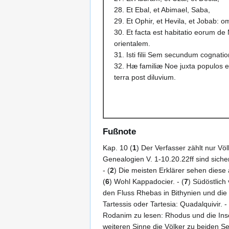
28. Et Ebal, et Abimael, Saba,
29. Et Ophir, et Hevila, et Jobab: omn
30. Et facta est habitatio eorum 
orientalem.
31. Isti filii Sem secundum cognatio
32. Hæ familiæ Noe juxta populos et
terra post diluvium.
Fußnote
Kap. 10 (
1
) Der Verfasser zählt nur V
Genealogien V. 1-10.20.22ff sind siche
- (
2
) Die meisten Erklärer sehen diese
(
6
) Wohl Kappadocier. - (
7
) Südöstlich
den Fluss Rhebas in Bithynien und die
Tartessis oder Tartesia: Quadalquivir. - 
Rodanim zu lesen: Rhodus und die Ins
weiteren Sinne die Völker zu beiden S