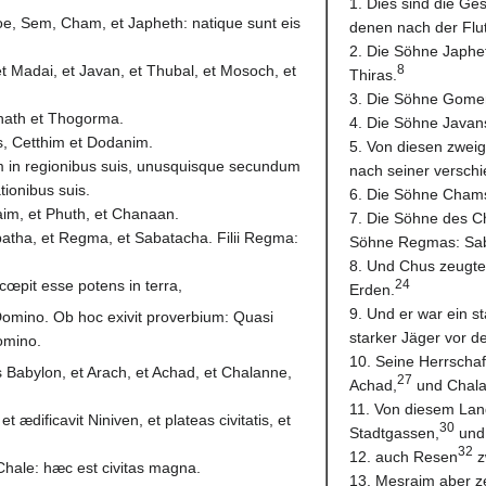
1. Dies sind die G
oe, Sem, Cham, et Japheth: natique sunt eis
denen nach der Flu
2. Die Söhne Japhe
et Madai, et Javan, et Thubal, et Mosoch, et
8
Thiras.
3. Die Söhne Gomer
phath et Thogorma.
4. Die Söhne Javans
is, Cetthim et Dodanim.
5. Von diesen zweig
um in regionibus suis, unusquisque secundum
nach seiner versch
tionibus suis.
6. Die Söhne Cham
aim, et Phuth, et Chanaan.
7. Die Söhne des C
abatha, et Regma, et Sabatacha. Filii Regma:
Söhne Regmas: Sa
8. Und Chus zeugte 
cœpit esse potens in terra,
24
Erden.
9. Und er war ein s
Domino. Ob hoc exivit proverbium: Quasi
starker Jäger vor 
omino.
10. Seine Herrschaf
s Babylon, et Arach, et Achad, et Chalanne,
27
Achad,
und Chala
11. Von diesem Lan
et ædificavit Niniven, et plateas civitatis, et
30
Stadtgassen,
und
32
12. auch Resen
z
Chale: hæc est civitas magna.
13. Mesraim aber ze