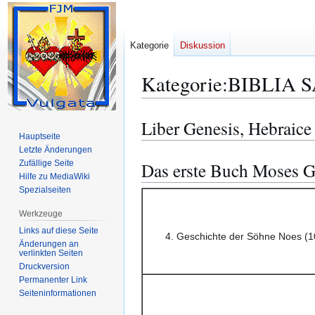
Kategorie
Diskussion
Kategorie
:
BIBLIA S
Liber Genesis, Hebraice
Zur
Zur
Hauptseite
Navigation
Suche
Letzte Änderungen
springen
springen
Zufällige Seite
Das erste Buch Moses G
Hilfe zu MediaWiki
Spezialseiten
Werkzeuge
Links auf diese Seite
4. Geschichte der Söhne Noes (1
Änderungen an
verlinkten Seiten
Druckversion
Permanenter Link
Seiten­­informationen