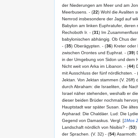
der Niederungen am Meer und am Jorda
Meerbusens. - (
22
) Wohl die Avaliten 
Nemrod insbesondere der Jagd auf wild
Babylon am linken Euphratufer, deren nö
Rechoboth Ir. - (
31
) Im Zusammenflusse
babylonischen abhängig. Ob Chus der V
- (
35
) Oberägypten. - (
36
) Kreter oder
zwischen Orontes und Euphrat. - (
39
) 
in der Umgebung von Sidon und dem H
Nicht weit von Arka im Libanon. - (
44
) 
mit Ausschluss der fünf nördlichsten. - 
Jektan. Von Jektan stammen (V. 26ff)
durch Abraham: die Israeliten, die Na
Israel näher stehenden, weshalb er di
dieser beiden Brüder nochmals hervor
Hauptstadt war später Susan. Die ältest
Arpharad: Die Chaldäer. Lud: Die Lydie
Gegend von Damaskus. Vergl. [
1Mos 2
Landschaft nördlich von Nisibis? - (
53
)
der Sprachen. (V. 32) - (
54
) Asarmoth: