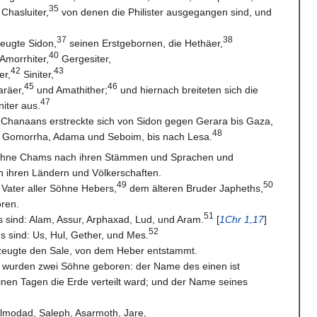
35
 Chasluiter,
von denen die Philister ausgegangen sind, und
37
38
eugte Sidon,
seinen Erstgebornen, die Hethäer,
40
Amorrhiter,
Gergesiter,
42
43
er,
Siniter,
45
46
räer,
und Amathither;
und hiernach breiteten sich die
47
iter aus.
 Chanaans erstreckte sich von Sidon gegen Gerara bis Gaza,
48
Gomorrha, Adama und Seboim, bis nach Lesa.
 Söhne Chams nach ihren Stämmen und Sprachen und
h ihren Ländern und Völkerschaften.
49
50
Vater aller Söhne Hebers,
dem älteren Bruder Japheths,
ren.
51
 sind: Alam, Assur, Arphaxad, Lud, und Aram.
[
1Chr 1,17
]
52
 sind: Us, Hul, Gether, und Mes.
zeugte den Sale, von dem Heber entstammt.
wurden zwei Söhne geboren: der Name des einen ist
einen Tagen die Erde verteilt ward; und der Name seines
Elmodad, Saleph, Asarmoth, Jare,