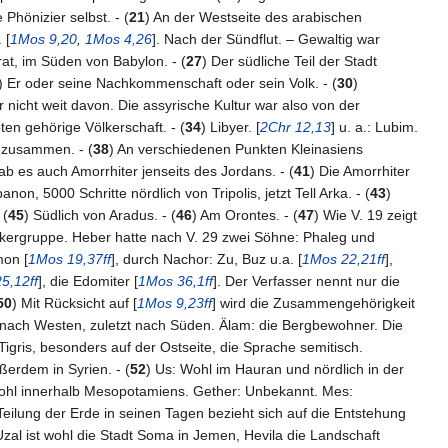
hönizier selbst. - (
21
) An der Westseite des arabischen
 [
1Mos 9,20
,
1Mos 4,26
]. Nach der Sündflut. – Gewaltig war
at, im Süden von Babylon. - (
27
) Der südliche Teil der Stadt
) Er oder seine Nachkommenschaft oder sein Volk. - (
30
)
r nicht weit davon. Die assyrische Kultur war also von der
ten gehörige Völkerschaft. - (
34
) Libyer. [
2Chr 12,13
] u. a.: Lubim.
 zusammen. - (
38
) An verschiedenen Punkten Kleinasiens
ab es auch Amorrhiter jenseits des Jordans. - (
41
) Die Amorrhiter
non, 5000 Schritte nördlich von Tripolis, jetzt Tell Arka. - (
43
)
 (
45
) Südlich von Aradus. - (
46
) Am Orontes. - (
47
) Wie V. 19 zeigt
ergruppe. Heber hatte nach V. 29 zwei Söhne: Phaleg und
mon [
1Mos 19,37ff
], durch Nachor: Zu, Buz u.a. [
1Mos 22,21ff
],
5,12ff
], die Edomiter [
1Mos 36,1ff
]. Der Verfasser nennt nur die
50
) Mit Rücksicht auf [
1Mos 9,23ff
] wird die Zusammengehörigkeit
nach Westen, zuletzt nach Süden. Älam: die Bergbewohner. Die
Tigris, besonders auf der Ostseite, die Sprache semitisch.
ßerdem in Syrien. - (
52
) Us: Wohl im Hauran und nördlich in der
 Wohl innerhalb Mesopotamiens. Gether: Unbekannt. Mes:
Teilung der Erde in seinen Tagen bezieht sich auf die Entstehung
al ist wohl die Stadt Soma in Jemen, Hevila die Landschaft