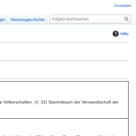
Anmelden
S
igen
Versionsgeschichte
u
c
Hilfe
h
e
e Völkerschaften. (V. 31) Stammbaum der Verwandtschaft der