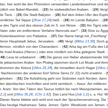
n, hier wohl die den Phöniziern verwandten Landesbewohner und die P
südlich von Babel-Mandeb. - (
23
) Im südwestlichen Arabien. - (
24
) Vergl.
e Tiere. - (
25
) Die Stadt Babylon. - (
26
) Auf dem linken Ufer des Euphr
rdlicher Teil Sippar [
2Koe 17,24
] hieß. - (
28
) Im Lande Babylon. - (
29
 des Tigris und des oberen Zab im S. von Ninive. - (
32
) Am Tigris ode
ater oder ein entfernterer Vorfahre Nemrods war? - (
33
) Eine zu Ägyp
 Küstenbewohner von Palästina. - (
37
) Der Name hängt mit „Fischfang“
Deren Hauptstadt Jebus, Jerusalem. - (
40
) Vergl. [
4Mos 13,30
]. Doch g
ermon, nördlich von den Chananäern. - (
42
) Arka lag am Fuße des Liba
Die Insel Aradus (Hieron.) oder eine nördlich von Arka gelegene Stadt. -
(
48
) Lesa ist unbekannt. - (
49
) Die ganze von Heber abstammende Völk
 die jektanischen Araber. Von Phaleg stammen durch Lot Moab und Am
chkommen der Ketura [
1Mos 25,1ff
], die Ismaeliten durch Hagar [
1Mos 2
e Nachkommen der anderen fünf Söhne Sems (V. 22) nicht erwähnt. - (
gehoben. - (
51
) Die Aufzählung geht von Südosten nach Norden, dann 
en älamitischen Inschriften sind nicht semitisch. – Assur: Am mittleren 
r. Aram: Von den Tälern des Taurus östlich bis nach Mesopotamien, au
2,1
] und [
1Mos 36,28
,
1Chr 1,42
]. Das Land Hus [
Job 1,1
] u. a. Hul:
 Dieser Name bildete sich wohl erst nach der Sprachenverwirrung. Die 
 Das heutige Hadramaut. Saba: Jemen. Ophir: Westküste von Jemen. Uz