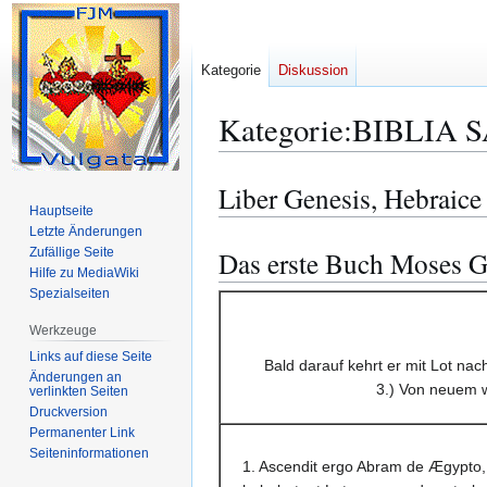
Kategorie
Diskussion
Kategorie
:
BIBLIA S
Liber Genesis, Hebraice 
Zur
Zur
Hauptseite
Navigation
Suche
Letzte Änderungen
springen
springen
Zufällige Seite
Das erste Buch Moses G
Hilfe zu MediaWiki
Spezialseiten
Werkzeuge
Links auf diese Seite
Bald darauf kehrt er mit Lot na
Änderungen an
3.) Von neuem w
verlinkten Seiten
Druckversion
Permanenter Link
Seiten­­informationen
1. Ascendit ergo Abram de Ægypto, 