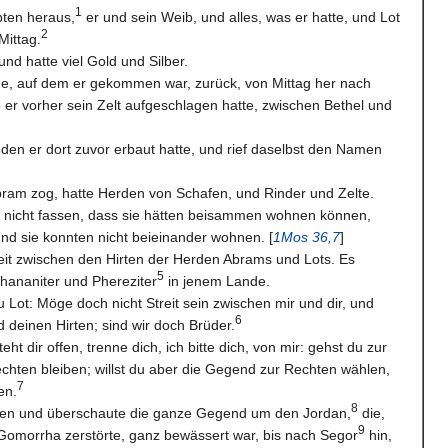
1
pten heraus,
er und sein Weib, und alles, was er hatte, und Lot
2
Mittag.
und hatte viel Gold und Silber.
e, auf dem er gekommen war, zurück, von Mittag her nach
 er vorher sein Zelt aufgeschlagen hatte, zwischen Bethel und
s, den er dort zuvor erbaut hatte, und rief daselbst den Namen
Abram zog, hatte Herden von Schafen, und Rinder und Zelte.
e nicht fassen, dass sie hätten beisammen wohnen können,
nd sie konnten nicht beieinander wohnen. [
1Mos 36,7
]
eit zwischen den Hirten der Herden Abrams und Lots. Es
5
hananiter und Phereziter
in jenem Lande.
 Lot: Möge doch nicht Streit sein zwischen mir und dir, und
6
 deinen Hirten; sind wir doch Brüder.
ht dir offen, trenne dich, ich bitte dich, von mir: gehst du zur
echten bleiben; willst du aber die Gegend zur Rechten wählen,
7
en.
8
gen und überschaute die ganze Gegend um den Jordan,
die,
9
omorrha zerstörte, ganz bewässert war, bis nach Segor
hin,