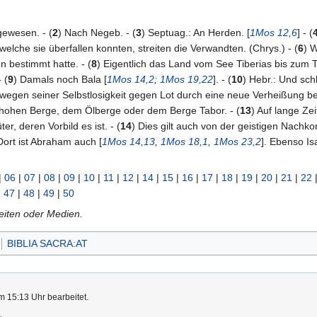
gewesen. - (
2
) Nach Negeb. - (
3
) Septuag.: An Herden. [
1Mos 12,6
] - (
elche sie überfallen konnten, streiten die Verwandten. (Chrys.) - (
6
) 
bestimmt hatte. - (
8
) Eigentlich das Land vom See Tiberias bis zu
 (
9
) Damals noch Bala [
1Mos 14,2
;
1Mos 19,22
]. - (
10
) Hebr.: Und sch
wegen seiner Selbstlosigkeit gegen Lot durch eine neue Verheißung bel
m hohen Berge, dem Ölberge oder dem Berge Tabor. - (
13
) Auf lange Z
r, deren Vorbild es ist. - (
14
) Dies gilt auch von der geistigen Nach
Dort ist Abraham auch [
1Mos 14,13
,
1Mos 18,1
,
1Mos 23,2
]. Ebenso Is
|
06
|
07
|
08
|
09
|
10
|
11
|
12
|
14
|
15
|
16
|
17
|
18
|
19
|
20
|
21
|
22
|
47
|
48
|
49
|
50
Seiten oder Medien.
BIBLIA SACRA:AT
m 15:13 Uhr bearbeitet.