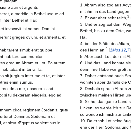
em plagam.
1. Abram also zog aus Ägy
ione auri et argenti.
mit ihm in das Land gegen 
nerat, a meridie in Bethel usque ad
3
2. Er war aber sehr reich,
 inter Bethel et Hai:
3. Und er zog auf dem Weg
, et invocavit ibi nomen Domini.
Bethel, bis zu dem Orte, wo
uerunt greges ovium, et armenta, et
Hai,
4. bei der Stätte des Altar
4
habitarent simul: erat quippe
des Herrn an.
[
1Mos 12,7
]
nt habitare communiter.
5. Aber auch Lot, der mit 
tores gregum Abram et Lot. Eo autem
6. Und das Land konnte si
bitabant in terra illa.
denn ihre Habe war groß, u
 sit jurgium inter me et te, et inter
7. Daher entstand auch Str
ratres enim sumus.
wohnten aber damals die C
: recede a me, obsecro: si ad
8. Deshalb sprach Abram zu
o: si tu dexteram elegeris, ego ad
zwischen meinen Hirten und
9. Siehe, das ganze Land ste
Linken, so werde ich zur R
it omnem circa regionem Jordanis, quæ
so wende ich mich zur Link
bverteret Dominus Sodomam et
10. Da erhob Lot seine Au
 et sicut Ægyptus venientibus in
ehe der Herr Sodoma und G