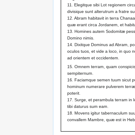
11. Elegitque sibi Lot regionem circ
divisique sunt alterutrum a fratre su
12. Abram habitavit in terra Chanaa
quæ erant circa Jordanem, et habit
13. Homines autem Sodomitæ pessi
Domino nimis.
14. Dixitque Dominus ad Abram, po
oculos tuos, et vide a loco, in quo
ad orientem et occidentem.
15. Omnem terram, quam conspicis, 
sempiternum.
16. Faciamque semen tuum sicut pul
hominum numerare pulverem terr
poterit.
17. Surge, et perambula terram in lo
tibi daturus sum eam.
18. Movens igitur tabernaculum suum
convallem Mambre, quæ est in Hebro