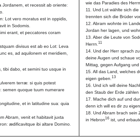
wie das Paradies des Herr
a Jordanem, et recessit ab oriente:
11. Und Lot wählte sich d
o.
trennten sich die Brüder vo
n: Lot vero moratus est in oppidis,
12. Abram wohnte im Lande 
avit in Sodomis.
Jordan her lagen, und woh
mi erant, et peccatores coram
13. Aber die Leute von So
11
Herrn.
stquam divisus est ab eo Lot: Leva
14. Und der Herr sprach zu
 nunc es, ad aquilonem et meridiem,
deine Augen und schaue vo
Mittag, gegen Aufgang und 
tibi dabo, et semini tuo usque in
15. All das Land, welches 
13
eigen geben.
verem terræ: si quis potest
16. Und ich will deine Na
æ: semen quoque tuum numerare
den Staub der Erde zählen
17. Mache dich auf und dur
ngitudine, et in latitudine sua: quia
denn ich will es dir zu eige
18. Und Abram brach sein Z
 Abram, venit et habitavit juxta
16
in Hebron
ist, und erbaut
n: ædificavitque ibi altare Domino.