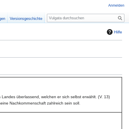
Anmelden
S
igen
Versionsgeschichte
u
c
Hilfe
h
e
 Landes überlassend, welchen er sich selbst erwählt. (V. 13)
eine Nachkommenschaft zahlreich sein soll.