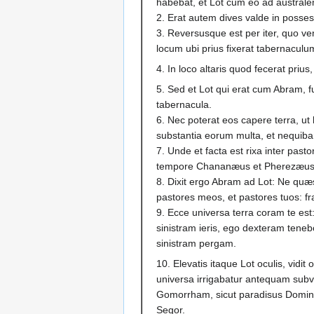
habebat, et Lot cum eo ad austral
2. Erat autem dives valde in possess
3. Reversusque est per iter, quo ve
locum ubi prius fixerat tabernaculum
4. In loco altaris quod fecerat prius
5. Sed et Lot qui erat cum Abram, f
tabernacula.
6. Nec poterat eos capere terra, ut 
substantia eorum multa, et nequiba
7. Unde et facta est rixa inter pas
tempore Chananæus et Pherezæus ha
8. Dixit ergo Abram ad Lot: Ne quæso
pastores meos, et pastores tuos: f
9. Ecce universa terra coram te est
sinistram ieris, ego dexteram teneb
sinistram pergam.
10. Elevatis itaque Lot oculis, vid
universa irrigabatur antequam su
Gomorrham, sicut paradisus Domini,
Segor.