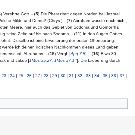
4
) Verehrte Gott. - (
5
) Die Phereziter: gegen Norden bei Jezrael
Welche Milde und Demut! (Chrys.) - (
7
) Abraham wusste noch nicht,
m Toten Meere, hier auch das Gebiet von Sodoma und Gomorrha
lug seine Zelte auf bis nach Sodoma. - (
11
) In den Augen Gottes
ohnt. Dieselbe ist eine Erweiterung der ersten Offenbarung.
eit werde ich deinen irdischen Nachkommen dieses Land geben,
kommenschaft Abrahams. - (
15
) Vergl. [
Apg 7,5
]. - (
16
) Etwa 30
aak und Jakob [
1Mos 35,27
,
1Mos 37,14
]. Die Eroberung durch
|
23
|
24
|
25
|
26
|
27
|
28
|
29
|
30
|
31
|
32
|
33
|
34
|
35
|
36
|
37
|