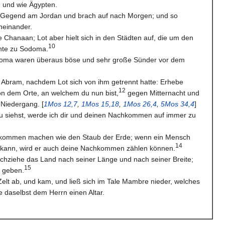
n und wie Ägypten.
ie Gegend am Jordan und brach auf nach Morgen; und so
neinander.
Chanaan; Lot aber hielt sich in den Städten auf, die um den
10
nte zu Sodoma.
doma waren überaus böse und sehr große Sünder vor dem
 Abram, nachdem Lot sich von ihm getrennt hatte: Erhebe
12
n dem Orte, an welchem du nun bist,
gegen Mitternacht und
Niedergang. [
1Mos 12,7
,
1Mos 15,18
,
1Mos 26,4
,
5Mos 34,4
]
du siehst, werde ich dir und deinen Nachkommen auf immer zu
chkommen machen wie den Staub der Erde; wenn ein Mensch
14
 kann, wird er auch deine Nachkommen zählen können.
chziehe das Land nach seiner Länge und nach seiner Breite;
15
n geben.
elt ab, und kam, und ließ sich im Tale Mambre nieder, welches
e daselbst dem Herrn einen Altar.