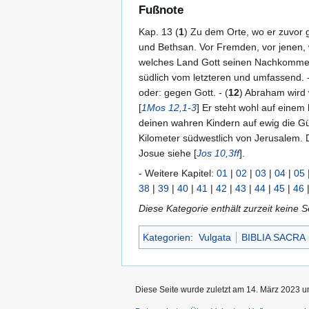
Fußnote
Kap. 13 (
1
) Zu dem Orte, wo er zuvor 
und Bethsan. Vor Fremden, vor jenen, w
welches Land Gott seinen Nachkommen 
südlich vom letzteren und umfassend. -
oder: gegen Gott. - (
12
) Abraham wird 
[
1Mos 12,1-3
] Er steht wohl auf eine
deinen wahren Kindern auf ewig die Güte
Kilometer südwestlich von Jerusalem. 
Josue siehe [
Jos 10,3ff
].
- Weitere Kapitel:
01
|
02
|
03
|
04
|
05
38
|
39
|
40
|
41
|
42
|
43
|
44
|
45
|
46
Diese Kategorie enthält zurzeit keine 
Kategorien
:
Vulgata
BIBLIA SACRA
Diese Seite wurde zuletzt am 14. März 2023 u