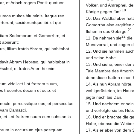
r, et Arioch regem Ponti: quatuor
Völker, und Amraphel, de
18
Könige gegen fünf.
puteos multos bituminis. Itaque rex
10. Das Waldtal aber hat
runt, cecideruntque ibi: et qui
Gomorrha also ergriffen d
21
flohen in das Gebirge.
ntiam Sodomorum et Gomorrhæ, et
22
11. Da nahmen sie
die
 abierunt:
Mundvorrat, und zogen d
s, filium fratris Abram, qui habitabat
12. Und sie nahmen auch
und seine Habe.
tiavit Abram Hebræo, qui habitabat in
13. Und siehe, einer der
chol, et fratris Aner: hi enim
Tale Mambre des Amorrhi
denn diese hatten einen
um videlicet Lot fratrem suum,
14. Als nun Abram hörte, 
s trecentos decem et octo: et
wohlgerüsteten, im Haus
jagte nach bis Dan.
os nocte: percussitque eos, et persecutus
15. Und nachdem er seine 
ævam Damasci.
und verfolgte sie bis Hob
 et Lot fratrem suum cum substantia
16. Und er brachte die g
Habe, ebenso die Weiber
orum in occursum ejus postquam
17. Als er aber von dem 