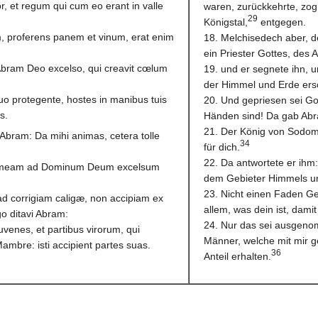
 et regum qui cum eo erant in valle
waren, zurückkehrte, zo
29
Königstal,
entgegen.
m, proferens panem et vinum, erat enim
18. Melchisedech aber, d
ein Priester Gottes, des 
s Abram Deo excelso, qui creavit cœlum
19. und er segnete ihn, 
der Himmel und Erde ersc
uo protegente, hostes in manibus tuis
20. Und gepriesen sei Go
s.
Händen sind! Da gab Abr
21. Der König von Sodom
bram: Da mihi animas, cetera tolle
34
für dich.
22. Da antwortete er ih
m meam ad Dominum Deum excelsum
dem Gebieter Himmels un
23. Nicht einen Faden G
ad corrigiam caligæ, non accipiam ex
allem, was dein ist, dami
o ditavi Abram:
24. Nur das sei ausgenom
venes, et partibus virorum, qui
Männer, welche mit mir 
mbre: isti accipient partes suas.
36
Anteil erhalten.