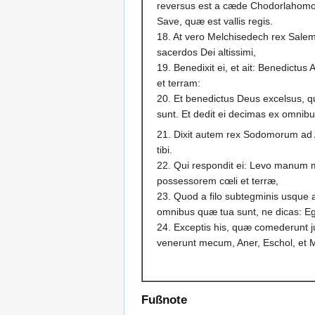
reversus est a cæde Chodorlahomor,
Save, quæ est vallis regis.
18. At vero Melchisedech rex Sale
sacerdos Dei altissimi,
19. Benedixit ei, et ait: Benedictu
et terram:
20. Et benedictus Deus excelsus, q
sunt. Et dedit ei decimas ex omnibu
21. Dixit autem rex Sodomorum ad A
tibi.
22. Qui respondit ei: Levo manu
possessorem cœli et terræ,
23. Quod a filo subtegminis usque 
omnibus quæ tua sunt, ne dicas: Eg
24. Exceptis his, quæ comederunt ju
venerunt mecum, Aner, Eschol, et Ma
Fußnote