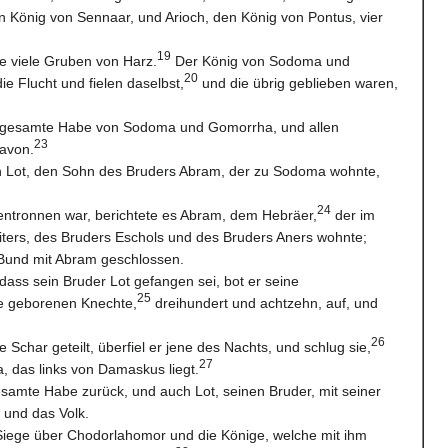
n König von Sennaar, und Arioch, den König von Pontus, vier
19
te viele Gruben von Harz.
Der König von Sodoma und
20
ie Flucht und fielen daselbst,
und die übrig geblieben waren,
 gesamte Habe von Sodoma und Gomorrha, und allen
23
avon.
 Lot, den Sohn des Bruders Abram, der zu Sodoma wohnte,
24
 entronnen war, berichtete es Abram, dem Hebräer,
der im
ters, des Bruders Eschols und des Bruders Aners wohnte;
 Bund mit Abram geschlossen.
dass sein Bruder Lot gefangen sei, bot er seine
25
e geborenen Knechte,
dreihundert und achtzehn, auf, und
26
Schar geteilt, überfiel er jene des Nachts, und schlug sie,
27
a, das links von Damaskus liegt.
esamte Habe zurück, und auch Lot, seinen Bruder, mit seiner
 und das Volk.
Siege über Chodorlahomor und die Könige, welche mit ihm