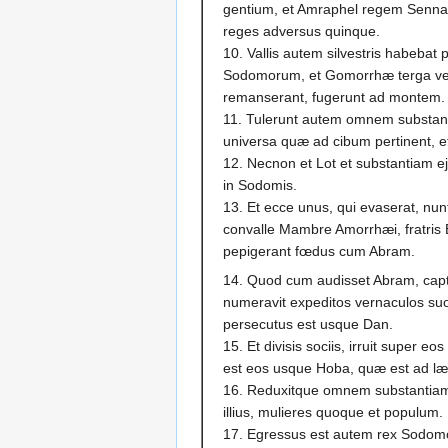
gentium, et Amraphel regem Sennaa
reges adversus quinque.
10. Vallis autem silvestris habebat 
Sodomorum, et Gomorrhæ terga verte
remanserant, fugerunt ad montem.
11. Tulerunt autem omnem substa
universa quæ ad cibum pertinent, et
12. Necnon et Lot et substantiam eju
in Sodomis.
13. Et ecce unus, qui evaserat, nun
convalle Mambre Amorrhæi, fratris Es
pepigerant fœdus cum Abram.
14. Quod cum audisset Abram, capt
numeravit expeditos vernaculos suo
persecutus est usque Dan.
15. Et divisis sociis, irruit super e
est eos usque Hoba, quæ est ad l
16. Reduxitque omnem substantiam,
illius, mulieres quoque et populum.
17. Egressus est autem rex Sodom