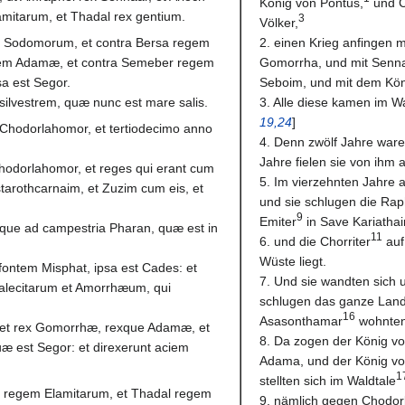
König von Pontus,
und C
amitarum, et Thadal rex gentium.
3
Völker,
em Sodomorum, et contra Bersa regem
2. einen Krieg anfingen 
em Adamæ, et contra Semeber regem
Gomorrha, und mit Senn
a est Segor.
Seboim, und mit dem Köni
silvestrem, quæ nunc est mare salis.
3. Alle diese kamen im W
19,24
]
 Chodorlahomor, et tertiodecimo anno
4. Denn zwölf Jahre war
Jahre fielen sie von ihm 
Chodorlahomor, et reges qui erant cum
5. Im vierzehnten Jahre 
arothcarnaim, et Zuzim cum eis, et
und sie schlugen die Rap
9
Emiter
in Save Kariatha
sque ad campestria Pharan, quæ est in
11
6. und die Chorriter
auf
Wüste liegt.
fontem Misphat, ipsa est Cades: et
7. Und sie wandten sich 
lecitarum et Amorrhæum, qui
schlugen das ganze Land
16
Asasonthamar
wohnten
, et rex Gomorrhæ, rexque Adamæ, et
8. Da zogen der König v
æ est Segor: et direxerunt aciem
Adama, und der König von
1
stellten sich im Waldtale
r regem Elamitarum, et Thadal regem
9. nämlich gegen Chodorl