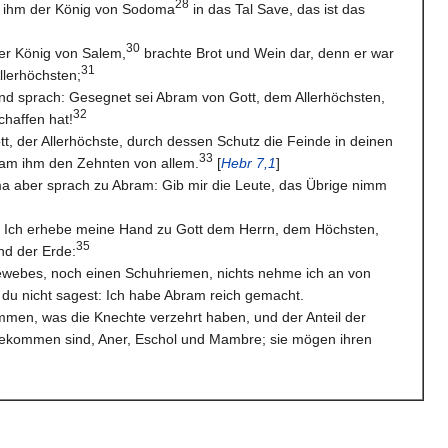
28
g ihm der König von Sodoma
in das Tal Save, das ist das
30
er König von Salem,
brachte Brot und Wein dar, denn er war
31
Allerhöchsten;
und sprach: Gesegnet sei Abram von Gott, dem Allerhöchsten,
32
haffen hat!
tt, der Allerhöchste, durch dessen Schutz die Feinde in deinen
33
am ihm den Zehnten von allem.
[
Hebr 7,1
]
a aber sprach zu Abram: Gib mir die Leute, das Übrige nimm
m: Ich erhebe meine Hand zu Gott dem Herrn, dem Höchsten,
35
d der Erde:
ewebes, noch einen Schuhriemen, nichts nehme ich an von
t du nicht sagest: Ich habe Abram reich gemacht.
men, was die Knechte verzehrt haben, und der Anteil der
gekommen sind, Aner, Eschol und Mambre; sie mögen ihren