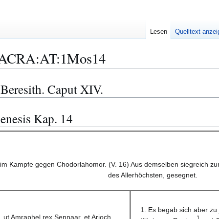
Lesen
Quelltext anze
ACRA:AT:1Mos14
 Beresith. Caput XIV.
enesis Kap. 14
im Kampfe gegen Chodorlahomor. (V. 16) Aus demselben siegreich zur
des Allerhöchsten, gesegnet.
1. Es begab sich aber zu
, ut Amraphel rex Sennaar, et Arioch
1