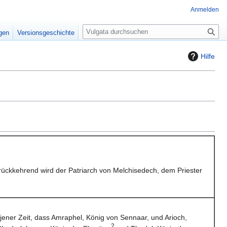
Anmelden
S
igen
Versionsgeschichte
u
c
Hilfe
h
e
ückkehrend wird der Patriarch von Melchisedech, dem Priester
 jener Zeit, dass Amraphel, König von Sennaar, und Arioch,
2