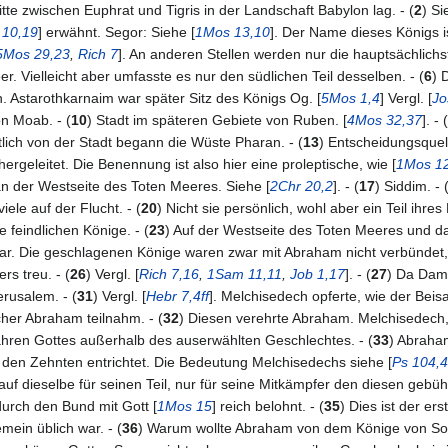
Mitte zwischen Euphrat und Tigris in der Landschaft Babylon lag. - (
2
) Si
 10,19
] erwähnt. Segor: Siehe [
1Mos 13,10
]. Der Name dieses Königs i
5Mos 29,23
,
Rich 7
]. An anderen Stellen werden nur die hauptsächlic
. Vielleicht aber umfasste es nur den südlichen Teil desselben. - (
6
) 
 Astarothkarnaim war später Sitz des Königs Og. [
5Mos 1,4
] Vergl. [
Jo
n Moab. - (
10
) Stadt im späteren Gebiete von Ruben. [
4Mos 32,37
]. - (
lich von der Stadt begann die Wüste Pharan. - (
13
) Entscheidungsquell
rgeleitet. Die Benennung ist also hier eine proleptische, wie [
1Mos 1
an der Westseite des Toten Meeres. Siehe [
2Chr 20,2
]. - (
17
) Siddim. - 
viele auf der Flucht. - (
20
) Nicht sie persönlich, wohl aber ein Teil ihres
ie feindlichen Könige. - (
23
) Auf der Westseite des Toten Meeres und da
r. Die geschlagenen Könige waren zwar mit Abraham nicht verbündet, 
rs treu. - (
26
) Vergl. [
Rich 7,16
,
1Sam 11,11
,
Job 1,17
]. - (
27
) Da Dama
erusalem. - (
31
) Vergl. [
Hebr 7,4ff
]. Melchisedech opferte, wie der Beis
her Abraham teilnahm. - (
32
) Diesen verehrte Abraham. Melchisedech, K
ren Gottes außerhalb des auserwählten Geschlechtes. - (
33
) Abraha
m den Zehnten entrichtet. Die Bedeutung Melchisedechs siehe [
Ps 104,4
lig auf dieselbe für seinen Teil, nur für seine Mitkämpfer den diesen 
urch den Bund mit Gott [
1Mos 15
] reich belohnt. - (
35
) Dies ist der er
mein üblich war. - (
36
) Warum wollte Abraham von dem Könige von So