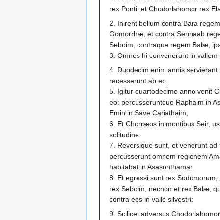
rex Ponti, et Chodorlahomor rex El
2. Inirent bellum contra Bara reg
Gomorrhæ, et contra Sennaab reg
Seboim, contraque regem Balæ, ips
3. Omnes hi convenerunt in vallem 
4. Duodecim enim annis servierant
recesserunt ab eo.
5. Igitur quartodecimo anno venit 
eo: percusseruntque Raphaim in Ast
Emin in Save Cariathaim,
6. Et Chorræos in montibus Seir, u
solitudine.
7. Reversique sunt, et venerunt ad 
percusserunt omnem regionem Ama
habitabat in Asasonthamar.
8. Et egressi sunt rex Sodomorum
rex Seboim, necnon et rex Balæ, qu
contra eos in valle silvestri:
9. Scilicet adversus Chodorlahomo