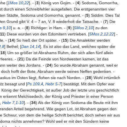
ehe [
1Mos 10,22
]. - (
3
) König von Gojim. - (
4
) Sodoma, Gomorrha,
st durch einen Schreibfehler ausgefallen. Die erstgenannten vier
hsten Städte, Sodoma und Gomorrha, genannt. - (
5
) Siddim. Dies Tal
Den Grund gibt V. 4 – 7 an, V. 8 wiederholt die Tatsache. - (
7
) Die
s 9,10
] u. a. - (
8
) Richtiger: in Ham. - (
9
) [
5Mos 2,10
] zu den
11
) Diese wurden von den Edomitern vertrieben. [
5Mos 2,12.22
] -
e. - (
14
) So hieß der Ort später. - (
15
) Die Amalekiter werden
2,8
] Bethel; [
Dan 14,14
]. Es ist also das Land, welches später die
(
18
) Um so größer ist Abrahams Ruhm, der sich allen fünf allein
 Heeres. - (
21
) Da die Feinde von Nordwesten kamen, ist das
nn weiter des Jordans. - (
24
) So wurde Abraham genannt, weil er
doch hofft der Bote, Abraham werde seines Neffen gedenken. -
skus im Osten liegt, flohen sie nach Norden. - (
28
) Wohl irrtümlich
atz besagt und [
Ps 109,4
,
Hebr 5-7
] bestätigt. Mit dem Opfer war
önig der Gerechtigkeit, ist außer Job der letzte uns geschichtlich
m erkennt Melchisedech, der König und Priester in einer Person
,
Hebr 7,1-10
]. - (
34
) Als der König von Sodoma die Beute mit ihm
gebührenden Anteil begehrend. Wie gegen Lot, ist Abraham gegen den
ste Schwur, von dem die heilige Schrift berichtet, doch sehen wir aus
doma nichts annehmen? Wohl weil er mit den Sündern keine