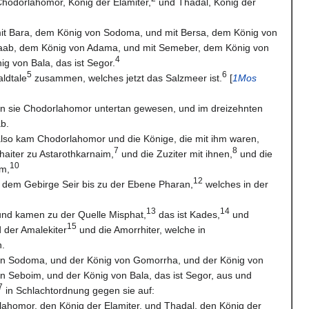
hodorlahomor, König der Elamiter,
und Thadal, König der
mit Bara, dem König von Sodoma, und mit Bersa, dem König von
aab, dem König von Adama, und mit Semeber, dem König von
4
g von Bala, das ist Segor.
5
6
aldtale
zusammen, welches jetzt das Salzmeer ist.
[
1Mos
en sie Chodorlahomor untertan gewesen, und im dreizehnten
ab.
also kam Chodorlahomor und die Könige, die mit ihm waren,
7
8
haiter zu Astarothkarnaim,
und die Zuziter mit ihnen,
und die
10
im,
12
 dem Gebirge Seir bis zu der Ebene Pharan,
welches in der
13
14
und kamen zu der Quelle Misphat,
das ist Kades,
und
15
 der Amalekiter
und die Amorrhiter, welche in
.
on Sodoma, und der König von Gomorrha, und der König von
 Seboim, und der König von Bala, das ist Segor, aus und
7
in Schlachtordnung gegen sie auf:
ahomor, den König der Elamiter, und Thadal, den König der