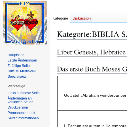
Kategorie
Diskussion
Kategorie
:
BIBLIA S
Liber Genesis, Hebraice
Zur
Zur
Hauptseite
Navigation
Suche
Letzte Änderungen
springen
springen
Zufällige Seite
Das erste Buch Moses G
Hilfe zu MediaWiki
Spezialseiten
Werkzeuge
Links auf diese Seite
Gott steht Abraham wunderbar bei 
Änderungen an
verlinkten Seiten
Druckversion
Permanenter Link
Seiten­­informationen
1. Factum est autem in illo tempore