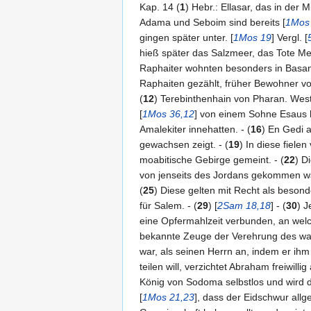
Kap. 14 (
1
) Hebr.: Ellasar, das in der 
Adama und Seboim sind bereits [
1Mos
gingen später unter. [
1Mos 19
] Vergl. [
hieß später das Salzmeer, das Tote Meer
Raphaiter wohnten besonders in Basan.
Raphaiten gezählt, früher Bewohner vo
(
12
) Terebinthenhain von Pharan. West
[
1Mos 36,12
] von einem Sohne Esaus he
Amalekiter innehatten. - (
16
) En Gedi 
gewachsen zeigt. - (
19
) In diese fielen 
moabitische Gebirge gemeint. - (
22
) D
von jenseits des Jordans gekommen wa
(
25
) Diese gelten mit Recht als besonde
für Salem. - (
29
) [
2Sam 18,18
] - (
30
) J
eine Opfermahlzeit verbunden, an welc
bekannte Zeuge der Verehrung des wah
war, als seinen Herrn an, indem er ih
teilen will, verzichtet Abraham freiwil
König von Sodoma selbstlos und wird d
[
1Mos 21,23
], dass der Eidschwur allge