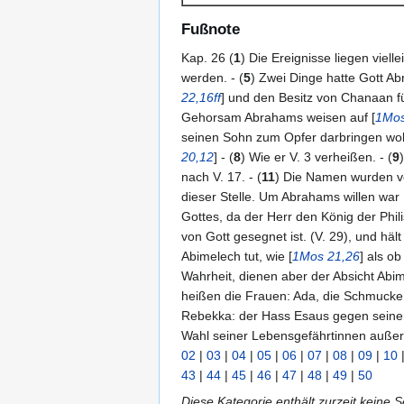
Fußnote
Kap. 26 (
1
) Die Ereignisse liegen vielle
werden. - (
5
) Zwei Dinge hatte Gott A
22,16ff
] und den Besitz von Chanaan f
Gehorsam Abrahams weisen auf [
1Mos
seinen Sohn zum Opfer darbringen wollt
20,12
] - (
8
) Wie er V. 3 verheißen. - (
9
nach V. 17. - (
11
) Die Namen wurden ver
dieser Stelle. Um Abrahams willen war
Gottes, da der Herr den König der Philis
von Gott gesegnet ist. (V. 29), und hält 
Abimelech tut, wie [
1Mos 21,26
] als o
Wahrheit, dienen aber der Absicht Abim
heißen die Frauen: Ada, die Schmucke, 
Rebekka: der Hass Esaus gegen seinen 
Wahl seiner Lebensgefährtinnen außer
02
|
03
|
04
|
05
|
06
|
07
|
08
|
09
|
10
43
|
44
|
45
|
46
|
47
|
48
|
49
|
50
Diese Kategorie enthält zurzeit keine 