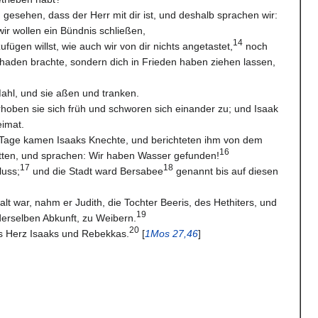
 gesehen, dass der Herr mit dir ist, und deshalb sprachen wir:
wir wollen ein Bündnis schließen,
14
fügen willst, wie auch wir von dir nichts angetastet,
noch
haden brachte, sondern dich in Frieden haben ziehen lassen,
Mahl, und sie aßen und tranken.
oben sie sich früh und schworen sich einander zu; und Isaak
eimat.
 Tage kamen Isaaks Knechte, und berichteten ihm von dem
16
tten, und sprachen: Wir haben Wasser gefunden!
17
18
luss;
und die Stadt ward Bersabee
genannt bis auf diesen
alt war, nahm er Judith, die Tochter Beeris, des Hethiters, und
19
derselben Abkunft, zu Weibern.
20
as Herz Isaaks und Rebekkas.
[
1Mos 27,46
]