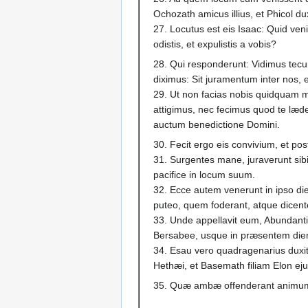
Ochozath amicus illius, et Phicol du
27. Locutus est eis Isaac: Quid v
odistis, et expulistis a vobis?
28. Qui responderunt: Vidimus tec
diximus: Sit juramentum inter nos,
29. Ut non facias nobis quidquam mal
attigimus, nec fecimus quod te læd
auctum benedictione Domini.
30. Fecit ergo eis convivium, et po
31. Surgentes mane, juraverunt sib
pacifice in locum suum.
32. Ecce autem venerunt in ipso die
puteo, quem foderant, atque dicen
33. Unde appellavit eum, Abundant
Bersabee, usque in præsentem die
34. Esau vero quadragenarius duxit 
Hethæi, et Basemath filiam Elon eju
35. Quæ ambæ offenderant animum