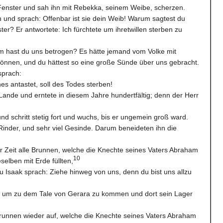
s Fenster und sah ihn mit Rebekka, seinem Weibe, scherzen.
ch und sprach: Offenbar ist sie dein Weib! Warum sagtest du
ster? Er antwortete: Ich fürchtete um ihretwillen sterben zu
m hast du uns betrogen? Es hätte jemand vom Volke mit
önnen, und du hättest so eine große Sünde über uns gebracht.
sprach:
s antastet, soll des Todes sterben!
Lande und erntete in diesem Jahre hundertfältig; denn der Herr
d schritt stetig fort und wuchs, bis er ungemein groß ward.
inder, und sehr viel Gesinde. Darum beneideten ihn die
r Zeit alle Brunnen, welche die Knechte seines Vaters Abraham
10
selben mit Erde füllten,
u Isaak sprach: Ziehe hinweg von uns, denn du bist uns allzu
g, um zu dem Tale von Gerara zu kommen und dort sein Lager
runnen wieder auf, welche die Knechte seines Vaters Abraham