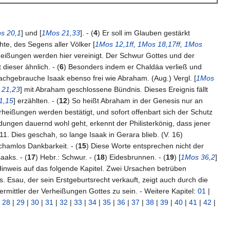
s 20,1
] und [
1Mos 21,33
]. - (
4
) Er soll im Glauben gestärkt
e, des Segens aller Völker [
1Mos 12,1ff
,
1Mos 18,17ff
,
1Mos
heißungen werden hier vereinigt. Der Schwur Gottes und der
st dieser ähnlich. - (
6
) Besonders indem er Chaldäa verließ und
achgebrauche Isaak ebenso frei wie Abraham. (Aug.) Vergl. [
1Mos
 21,23
] mit Abraham geschlossene Bündnis. Dieses Ereignis fällt
1,15
] erzählten. - (
12
) So heißt Abraham in der Genesis nur an
heißungen werden bestätigt, und sofort offenbart sich der Schutz
ndungen dauernd wohl geht, erkennt der Philisterkönig, dass jener
 11. Dies geschah, so lange Isaak in Gerara blieb. (V. 16)
chamlos Dankbarkeit. - (
15
) Diese Worte entsprechen nicht der
aaks. - (
17
) Hebr.: Schwur. - (
18
) Eidesbrunnen. - (
19
) [
1Mos 36,2
]
Hinweis auf das folgende Kapitel. Zwei Ursachen betrüben
Esau, der sein Erstgeburtsrecht verkauft, zeigt auch durch die
Vermittler der Verheißungen Gottes zu sein. - Weitere Kapitel:
01
|
|
28
|
29
|
30
|
31
|
32
|
33
|
34
|
35
|
36
|
37
|
38
|
39
|
40
|
41
|
42
|