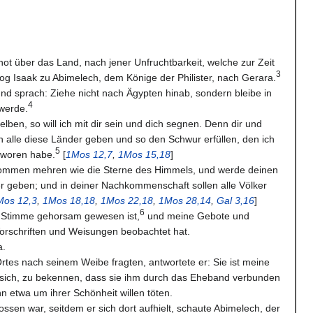
t über das Land, nach jener Unfruchtbarkeit, welche zur Zeit
3
g Isaak zu Abimelech, dem Könige der Philister, nach Gerara.
nd sprach: Ziehe nicht nach Ägypten hinab, sondern bleibe in
4
werde.
lben, so will ich mit dir sein und dich segnen. Denn dir und
alle diese Länder geben und so den Schwur erfüllen, den ich
5
hworen habe.
[
1Mos 12,7
,
1Mos 15,18
]
kommen mehren wie die Sterne des Himmels, und werde deinen
 geben; und in deiner Nachkommenschaft sollen alle Völker
Mos 12,3
,
1Mos 18,18
,
1Mos 22,18
,
1Mos 28,14
,
Gal 3,16
]
6
 Stimme gehorsam gewesen ist,
und meine Gebote und
orschriften und Weisungen beobachtet hat.
a.
rtes nach seinem Weibe fragten, antwortete er: Sie ist meine
e sich, zu bekennen, dass sie ihm durch das Eheband verbunden
hn etwa um ihrer Schönheit willen töten.
lossen war, seitdem er sich dort aufhielt, schaute Abimelech, der