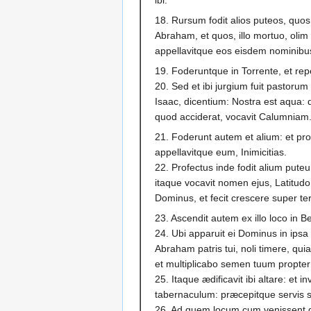
18. Rursum fodit alios puteos, quos 
Abraham, et quos, illo mortuo, olim 
appellavitque eos eisdem nominibus
19. Foderuntque in Torrente, et re
20. Sed et ibi jurgium fuit pastor
Isaac, dicentium: Nostra est aqua
quod acciderat, vocavit Calumniam
21. Foderunt autem et alium: et pro 
appellavitque eum, Inimicitias.
22. Profectus inde fodit alium put
itaque vocavit nomen ejus, Latitudo,
Dominus, et fecit crescere super te
23. Ascendit autem ex illo loco in B
24. Ubi apparuit ei Dominus in ips
Abraham patris tui, noli timere, qu
et multiplicabo semen tuum propt
25. Itaque ædificavit ibi altare: et 
tabernaculum: præcepitque servis s
26. Ad quem locum cum venissent d