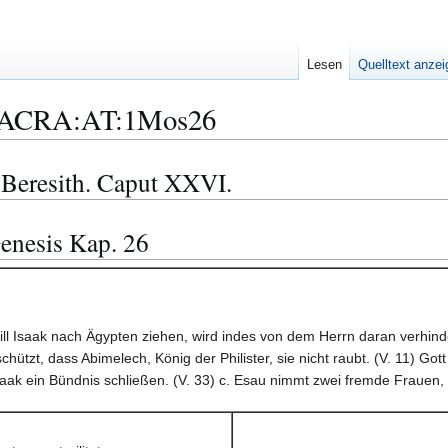
Lesen
Quelltext anze
ACRA:AT:1Mos26
 Beresith. Caput XXVI.
enesis Kap. 26
will Isaak nach Ägypten ziehen, wird indes von dem Herrn daran verhin
hützt, dass Abimelech, König der Philister, sie nicht raubt. (V. 11) Gott
saak ein Bündnis schließen. (V. 33) c. Esau nimmt zwei fremde Frauen, 