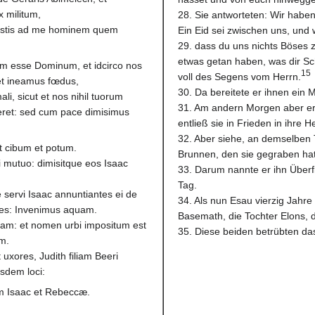
x militum,
28. Sie antworteten: Wir haben
enistis ad me hominem quem
Ein Eid sei zwischen uns, und 
29. dass du uns nichts Böses zu
etwas getan haben, was dir Sc
um esse Dominum, et idcirco nos
15
voll des Segens vom Herrn.
 et ineamus fœdus,
30. Da bereitete er ihnen ein 
i, sicut et nos nihil tuorum
31. Am andern Morgen aber erh
eret: sed cum pace dimisimus
entließ sie in Frieden in ihre H
32. Aber siehe, an demselben
st cibum et potum.
Brunnen, den sie gegraben ha
i mutuo: dimisitque eos Isaac
33. Darum nannte er ihn Überf
Tag.
 servi Isaac annuntiantes ei de
34. Als nun Esau vierzig Jahre 
tes: Invenimus aquam.
Basemath, die Tochter Elons, 
iam: et nomen urbi impositum est
35. Diese beiden betrübten d
m.
uxores, Judith filiam Beeri
sdem loci:
 Isaac et Rebeccæ.