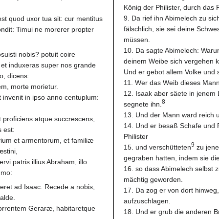
König der Philister, durch da
9. Da rief ihn Abimelech zu si
est quod uxor tua sit: cur mentitus
fälschlich, sie sei deine Schwe
dit: Timui ne morerer propter
müssen.
10. Da sagte Abimelech: Waru
uisti nobis? potuit coire
deinem Weibe sich vergehen k
 et induxeras super nos grande
Und er gebot allem Volke und 
, dicens:
11. Wer das Weib dieses Manne
rem, morte morietur.
12. Isaak aber säete in jenem 
et invenit in ipso anno centuplum:
8
segnete ihn.
13. Und der Mann ward reich un
at proficiens atque succrescens,
14. Und er besaß Schafe und R
 est:
Philister
ium et armentorum, et familiæ
9
15. und verschütteten
zu jene
stini,
gegraben hatten, indem sie die
i patris illius Abraham, illo
16. so dass Abimelech selbst z
umo:
mächtig geworden.
ceret ad Isaac: Recede a nobis,
17. Da zog er von dort hinwe
alde.
aufzuschlagen.
d torrentem Geraræ, habitaretque
18. Und er grub die anderen B