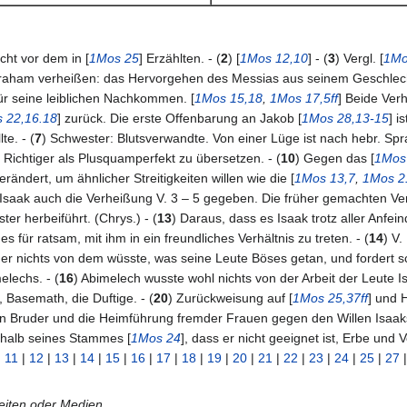
icht vor dem in [
1Mos 25
] Erzählten. - (
2
) [
1Mos 12,10
] - (
3
) Vergl. [
1Mo
braham verheißen: das Hervorgehen des Messias aus seinem Geschlecht
ür seine leiblichen Nachkommen. [
1Mos 15,18
,
1Mos 17,5ff
] Beide Ver
 22,16.18
] zurück. Die erste Offenbarung an Jakob [
1Mos 28,13-15
] i
e. - (
7
) Schwester: Blutsverwandte. Von einer Lüge ist nach hebr. Spr
) Richtiger als Plusquamperfekt zu übersetzen. - (
10
) Gegen das [
1Mos
ändert, um ähnlicher Streitigkeiten willen wie die [
1Mos 13,7
,
1Mos 2
 Isaak auch die Verheißung V. 3 – 5 gegeben. Die früher gemachten Ver
ter herbeiführt. (Chrys.) - (
13
) Daraus, dass es Isaak trotz aller Anfei
es für ratsam, mit ihm in ein freundliches Verhältnis zu treten. - (
14
) V.
b er nichts von dem wüsste, was seine Leute Böses getan, und fordert s
elechs. - (
16
) Abimelech wusste wohl nichts von der Arbeit der Leute Is
Basemath, die Duftige. - (
20
) Zurückweisung auf [
1Mos 25,37ff
] und 
Bruder und die Heimführung fremder Frauen gegen den Willen Isaaks. 
halb seines Stammes [
1Mos 24
], dass er nicht geeignet ist, Erbe und 
|
11
|
12
|
13
|
14
|
15
|
16
|
17
|
18
|
19
|
20
|
21
|
22
|
23
|
24
|
25
|
27
Seiten oder Medien.