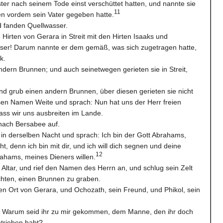
ter nach seinem Tode einst verschüttet hatten, und nannte sie
11
en vordem sein Vater gegeben hatte.
d fanden Quellwasser.
 Hirten von Gerara in Streit mit den Hirten Isaaks und
ser! Darum nannte er dem gemäß, was sich zugetragen hatte,
k.
ndern Brunnen; und auch seinetwegen gerieten sie in Streit,
d grub einen andern Brunnen, über diesen gerieten sie nicht
ssen Namen Weite und sprach: Nun hat uns der Herr freien
ass wir uns ausbreiten im Lande.
nach Bersabee auf.
 in derselben Nacht und sprach: Ich bin der Gott Abrahams,
ht, denn ich bin mit dir, und ich will dich segnen und deine
12
ams, meines Dieners willen.
 Altar, und rief den Namen des Herrn an, und schlug sein Zelt
chten, einen Brunnen zu graben.
n Ort von Gerara, und Ochozath, sein Freund, und Phikol, sein
n: Warum seid ihr zu mir gekommen, dem Manne, den ihr doch
trieben habt?