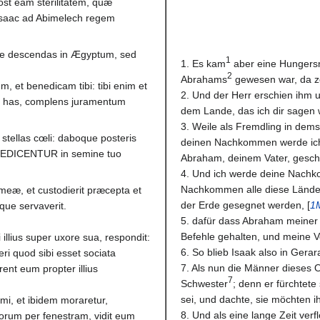
st eam sterilitatem, quæ
 Isaac ad Abimelech regem
 Ne descendas in Ægyptum, sed
1
1. Es kam
aber eine Hungersno
2
Abrahams
gewesen war, da zo
m, et benedicam tibi: tibi enim et
2. Und der Herr erschien ihm u
s has, complens juramentum
dem Lande, das ich dir sagen 
3. Weile als Fremdling in demse
 stellas cœli: daboque posteris
deinen Nachkommen werde ich 
ENEDICENTUR in semine tuo
Abraham, deinem Vater, gesc
4. Und ich werde deine Nach
Nachkommen alle diese Länder
meæ, et custodierit præcepta et
der Erde gesegnet werden, [
1
ue servaverit.
5. dafür dass Abraham meiner
Befehle gehalten, und meine V
i illius super uxore sua, respondit:
6. So blieb Isaak also in Gerar
ri quod sibi esset sociata
7. Als nun die Männer dieses O
rent eum propter illius
7
Schwester
; denn er fürchtet
sei, und dachte, sie möchten i
mi, et ibidem moraretur,
8. Und als eine lange Zeit verf
orum per fenestram, vidit eum