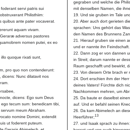
gegraben und welche die Philis
foderant servi patris sui
mit denselben Namen, die ihn
obstruxerant Philisthiim:
19. Und sie gruben im Tale un
 quibus ante pater vocaverat.
20. Aber auch dort gerieten die
sprachen: Uns gehört das Was
pererunt aquam vivam.
den Namen des Brunnens Zan
um Geraræ adversus pastores
21. Hierauf gruben sie einen a
: quamobrem nomen putei, ex eo
und er nannte ihn Feindschaft.
.
22. Dann zog er von dannen un
illo quoque rixati sunt,
in Streit; darum nannte er de
Raum geschafft und bewirkt, d
eum, pro quo non contenderunt:
23. Von diesem Orte brach er 
 dicens: Nunc dilatavit nos
24. Dort erschien ihm der Herr
rram.
deines Vaters! Fürchte dich nic
ersabee,
Nachkommen mehren, um Abrah
a nocte, dicens: Ego sum Deus
25. Da baute er daselbst einen
ia ego tecum sum: benedicam tibi,
auf. Und er befahl seinen Kne
er servum meum Abraham.
26. Da kam Abimelech an diese
13
invocato nomine Domini, extendit
Heerführer;
uis ut foderent puteum.
27. und Isaak sprach zu ihne
e Geraris Abimelech, et
hasset und von euch hinwegge