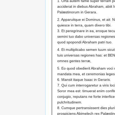
1. Orta autem fame super terram po
acciderat in diebus Abraham, abiit
Palæstinorum in Gerara.
2. Apparuitque ei Dominus, et ait:
quiesce in terra, quam dixero tibi.
3. Et peregrinare in ea, eroque tecu
semini tuo dabo universas regione
quod spopondi Abraham patri tuo.
4. Et multiplicabo semen tuum sicut
tuis universas regiones has: et B
omnes gentes terræ,
5. Eo quod obedierit Abraham voci 
mandata mea, et ceremonias legesq
6. Mansit itaque Isaac in Geraris.
7. Qui cum interrogaretur a viris loc
Soror mea est: timuerat enim confite
conjugio, reputans ne forte interfice
pulchritudinem.
8. Cumque pertransissent dies pluri
prospiciens Abimelech rex Palæstin