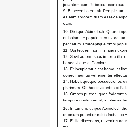
jocantem cum Rebecca uxore sua.
9. Et accersito eo, ait: Perspicuum 
es eam sororem tuam esse? Respon
eam.
10. Dixitque Abimelech: Quare impos
quispiam de populo cum uxore tua,
peccatum. Præcepitque omni populo
11. Qui tetigerit hominis hujus uxo
12. Sevit autem Isaac in terra illa, 
benedixitque ei Dominus.
13. Et locupletatus est homo, et ib
donec magnus vehementer effectus
14. Habuit quoque possessiones ov
plurimum. Ob hoc invidentes ei Palæ
15. Omnes puteos, quos foderant serv
tempore obstruxerunt, implentes h
16. In tantum, ut ipse Abimelech di
quoniam potentior nobis factus es v
17. Et ille discedens, ut veniret a
ibi: