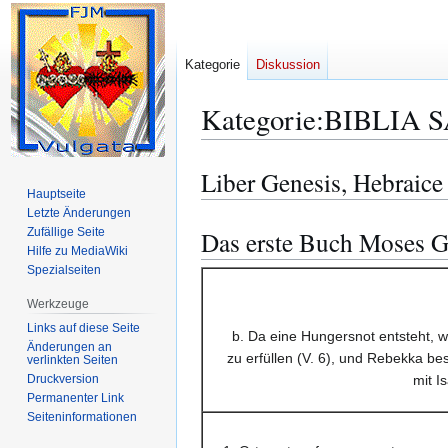
Kategorie
Diskussion
Kategorie
:
BIBLIA S
Liber Genesis, Hebraice
Zur
Zur
Hauptseite
Navigation
Suche
Letzte Änderungen
springen
springen
Zufällige Seite
Das erste Buch Moses G
Hilfe zu MediaWiki
Spezialseiten
Werkzeuge
Links auf diese Seite
b. Da eine Hungersnot entsteht, 
Änderungen an
zu erfüllen (V. 6), und Rebekka besc
verlinkten Seiten
Druckversion
mit I
Permanenter Link
Seiten­­informationen