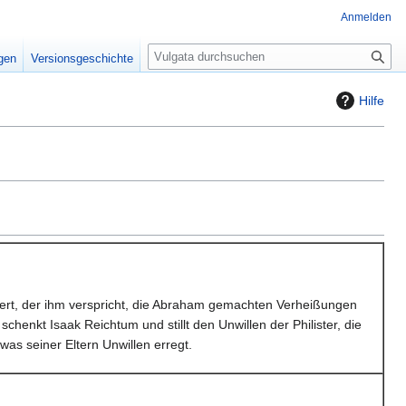
Anmelden
S
igen
Versionsgeschichte
u
c
Hilfe
h
e
dert, der ihm verspricht, die Abraham gemachten Verheißungen
 schenkt Isaak Reichtum und stillt den Unwillen der Philister, die
was seiner Eltern Unwillen erregt.