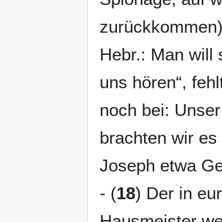
zurückkommen) u
Hebr.: Man will 
uns hören“, fehl
noch bei: Unser
brachten wir es 
Joseph etwa Gew
- (
18
) Der in eu
Hausmeister we