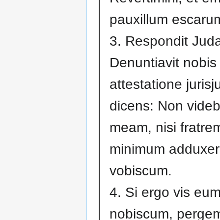
pauxillum escaru
3. Respondit Jud
Denuntiavit nobis v
attestatione jurisj
dicens: Non videb
meam, nisi fratre
minimum adduxeri
vobiscum.
4. Si ergo vis eum
nobiscum, pergemu