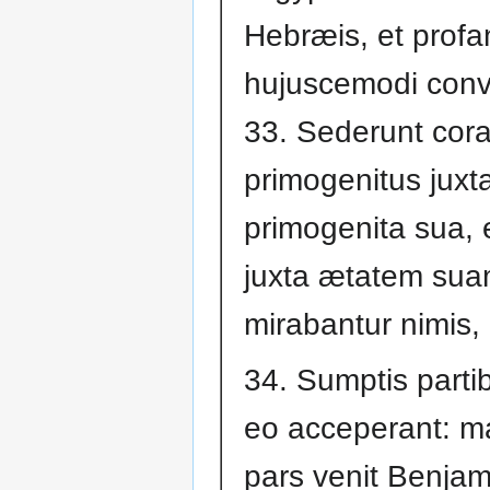
Hebræis, et prof
hujuscemodi conv
33. Sederunt cor
primogenitus juxt
primogenita sua, 
juxta ætatem sua
mirabantur nimis,
34. Sumptis parti
eo acceperant: m
pars venit Benjami