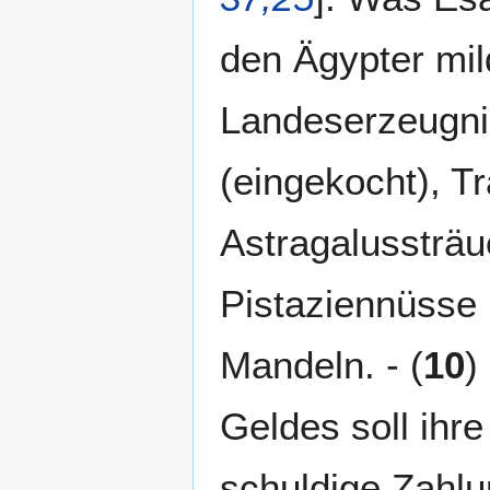
den Ägypter mi
Landeserzeugni
(eingekocht), 
Astragalussträu
Pistaziennüsse 
Mandeln. - (
10
)
Geldes soll ihre
schuldige Zahlun