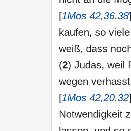
[
1Mos 42,36.38
kaufen, so viele
weiß, dass noch
(
2
) Judas, weil
wegen verhasst i
[
1Mos 42,20.32
Notwendigkeit z
lassen, und so 