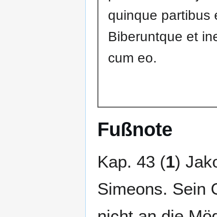
quinque partibus 
Biberuntque et ine
cum eo.
Fußnote
Kap. 43 (
1
) Jak
Simeons. Sein G
nicht an die Mög