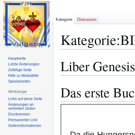
Kategorie
Diskussion
Kategorie
:
B
Hauptseite
Liber Genesis
Zur
Zur
Letzte Änderungen
Navigation
Suche
Zufällige Seite
springen
springen
Hilfe zu MediaWiki
Spezialseiten
Das erste Bu
Werkzeuge
Links auf diese Seite
Änderungen an
verlinkten Seiten
Druckversion
Permanenter Link
Seiten­­informationen
Da die Hungersn