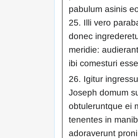
pabulum asinis e
25. Illi vero para
donec ingrederet
meridie: audieran
ibi comesturi ess
26. Igitur ingress
Joseph domum s
obtuleruntque ei 
tenentes in manib
adoraverunt proni 