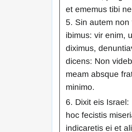
et ememus tibi ne
5. Sin autem non 
ibimus: vir enim,
diximus, denuntiav
dicens: Non videb
meam absque frat
minimo.
6. Dixit eis Israe
hoc fecistis miser
indicaretis ei et 