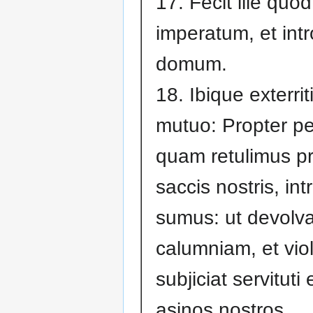
17. Fecit ille quod
imperatum, et intr
domum.
18. Ibique exterrit
mutuo: Propter p
quam retulimus pr
saccis nostris, int
sumus: ut devolva
calumniam, et vio
subjiciat servituti 
asinos nostros.