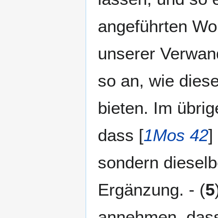
angeführten Wor
unserer Verwand
so an, wie diese
bieten. Im übri
dass [
1Mos 42
]
sondern dieselb
Ergänzung. - (
5
annehmen, dass 