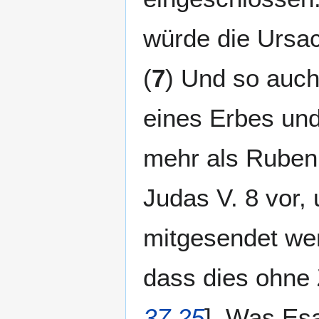
würde die Ursac
(
7
) Und so auch
eines Erbes und
mehr als Ruben
Judas V. 8 vor,
mitgesendet wer
dass dies ohne 
37,25
]. Was Esa