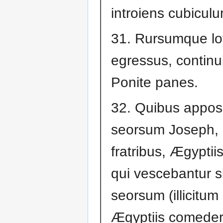
introiens cubiculum
31. Rursumque lot
egressus, continuit
Ponite panes.
32. Quibus apposi
seorsum Joseph, 
fratribus, Ægypti
qui vescebantur s
seorsum (illicitum
Ægyptiis comede