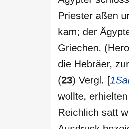
Priester aßen u
kam; der Ägypte
Griechen. (Hero
die Hebräer, zu
(
23
) Vergl. [
1Sa
wollte, erhielte
Reichlich satt wu
Ausdruck bezeic