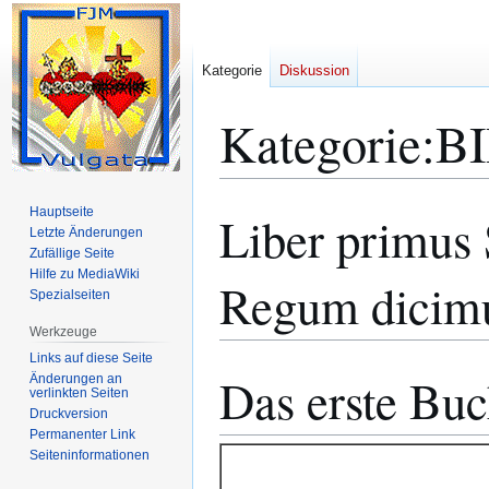
Kategorie
Diskussion
Kategorie
:
B
Hauptseite
Liber primus
Zur
Zur
Letzte Änderungen
Navigation
Suche
Zufällige Seite
springen
springen
Hilfe zu MediaWiki
Regum dicimu
Spezialseiten
Werkzeuge
Links auf diese Seite
Das erste Bu
Änderungen an
verlinkten Seiten
Druckversion
Permanenter Link
Seiten­­informationen