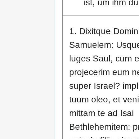
ist, um ihm du
1. Dixitque Domi
Samuelem: Usque
luges Saul, cum 
projecerim eum n
super Israel? imp
tuum oleo, et veni
mittam te ad Isai
Bethlehemitem: pr