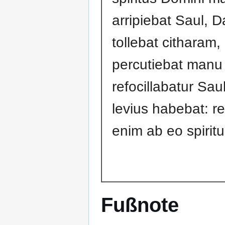
arripiebat Saul, D
tollebat citharam, 
percutiebat manu 
refocillabatur Saul
levius habebat: r
enim ab eo spirit
Fußnote