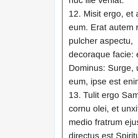
huc ille veniat.
12. Misit ergo, et
eum. Erat autem r
pulcher aspectu,
decoraque facie: e
Dominus: Surge,
eum, ipse est eni
13. Tulit ergo Sa
cornu olei, et unx
medio fratrum ejus
directus est Spiri