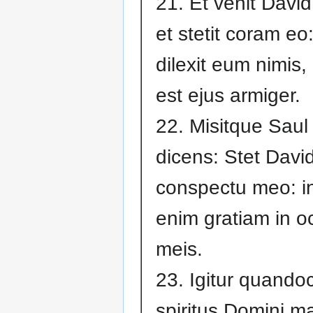
21. Et venit David
et stetit coram eo: 
dilexit eum nimis,
est ejus armiger.
22. Misitque Saul 
dicens: Stet David
conspectu meo: in
enim gratiam in oc
meis.
23. Igitur quand
spiritus Domini m