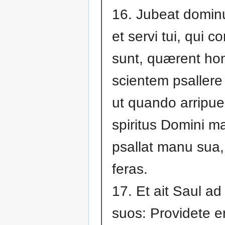
16. Jubeat dominu
et servi tui, qui c
sunt, quærent h
scientem psallere 
ut quando arripuer
spiritus Domini ma
psallat manu sua, 
feras.
17. Et ait Saul ad
suos: Providete e