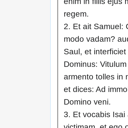
enim in filiis ejus 
regem.
2. Et ait Samuel:
modo vadam? aud
Saul, et interficiet
Dominus: Vitulum
armento tolles in
et dices: Ad imm
Domino veni.
3. Et vocabis Isai
victimam, et ego