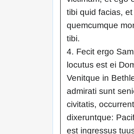
tibi quid facias, e
quemcumque mon
tibi.
4. Fecit ergo Samu
locutus est ei Do
Venitque in Bethl
admirati sunt sen
civitatis, occurren
dixeruntque: Paci
est ingressus tuu