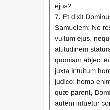
ejus?
7. Et dixit Domin
Samuelem: Ne res
vultum ejus, neq
altitudinem statur
quoniam abjeci e
juxta intuitum ho
judico: homo enim
quæ parent, Dom
autem intuetur cor