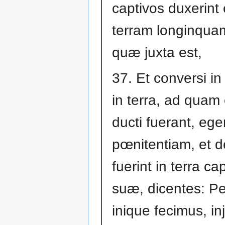
captivos duxerint 
terram longinquam
quæ juxta est,
37. Et conversi i
in terra, ad quam 
ducti fuerant, eger
pœnitentiam, et d
fuerint in terra cap
suæ, dicentes: P
inique fecimus, in