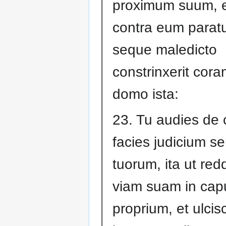
proximum suum, e
contra eum paratu
seque maledicto
constrinxerit coram
domo ista:
23. Tu audies de 
facies judicium s
tuorum, ita ut red
viam suam in cap
proprium, et ulcis