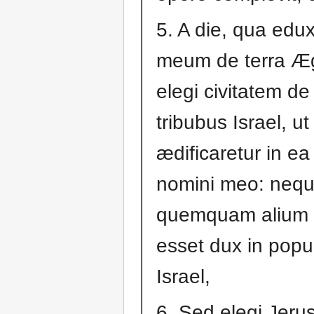
5. A die, qua edu
meum de terra Æg
elegi civitatem de
tribubus Israel, ut
ædificaretur in e
nomini meo: nequ
quemquam alium v
esset dux in pop
Israel,
6. Sed elegi Jeru