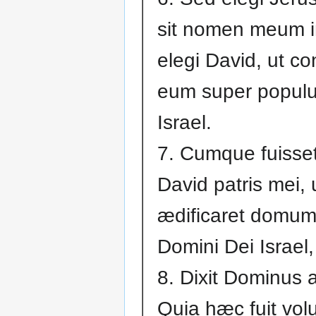
sit nomen meum i
elegi David, ut co
eum super popu
Israel.
7. Cumque fuisset
David patris mei, 
ædificaret domum
Domini Dei Israel,
8. Dixit Dominus 
Quia hæc fuit vol