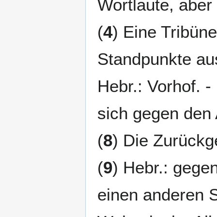
Wortlaute, aber
(
4
) Eine Tribün
Standpunkte aus
Hebr.: Vorhof. - 
sich gegen den A
(
8
) Die Zurückg
(
9
) Hebr.: gegen
einen anderen S