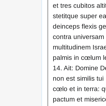
et tres cubitos alti
stetitque super e
deinceps flexis g
contra universam
multitudinem Israe
palmis in cœlum le
14. Ait: Domine D
non est similis tui
cœlo et in terra: 
pactum et miseri