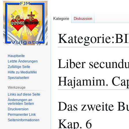
Kategorie
Diskussion
Kategorie
:
BI
Hauptseite
Liber secund
Zur
Zur
Letzte Änderungen
Navigation
Suche
Zufällige Seite
springen
springen
Hilfe zu MediaWiki
Hajamim. Cap
Spezialseiten
Werkzeuge
Links auf diese Seite
Das zweite B
Änderungen an
verlinkten Seiten
Druckversion
Permanenter Link
Kap. 6
Seiten­­informationen