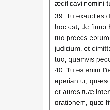
ædificavi nomini t
39. Tu exaudies 
hoc est, de firmo 
tuo preces eorum,
judicium, et dimit
tuo, quamvis pecc
40. Tu es enim D
aperiantur, quæso,
et aures tuæ inte
orationem, quæ fit