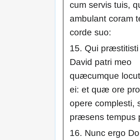
cum servis tuis, q
ambulant coram te
corde suo:
15. Qui præstitist
David patri meo
quæcumque locut
ei: et quæ ore pr
opere complesti, s
præsens tempus p
16. Nunc ergo D