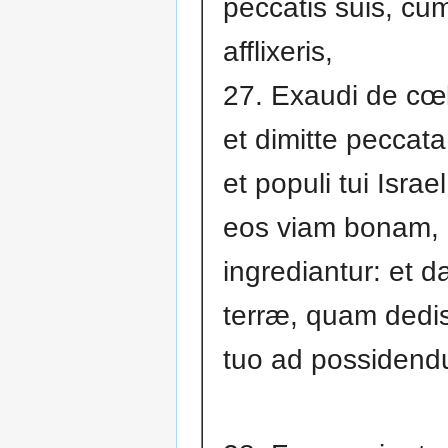
peccatis suis, cu
afflixeris,
27. Exaudi de cœ
et dimitte peccata
et populi tui Israe
eos viam bonam,
ingrediantur: et d
terræ, quam dedis
tuo ad possidend