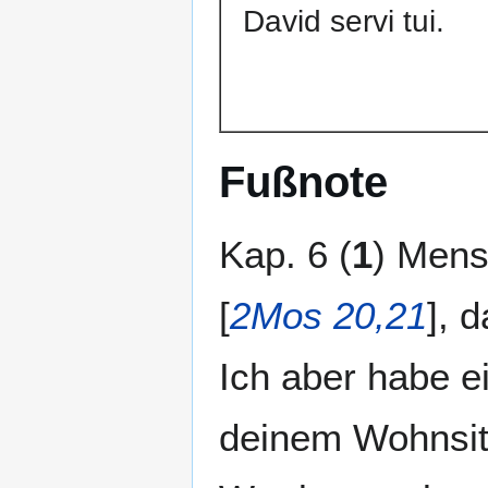
David servi tui.
Fußnote
Kap. 6 (
1
) Mens
[
2Mos 20,21
], 
Ich aber habe e
deinem Wohnsitz