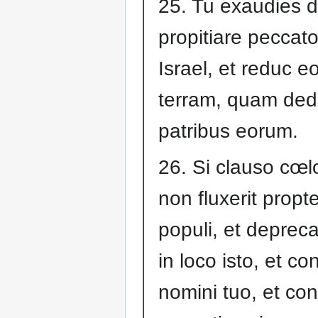
25. Tu exaudies d
propitiare peccato
Israel, et reduc eo
terram, quam dedis
patribus eorum.
26. Si clauso cœl
non fluxerit propt
populi, et deprecat
in loco isto, et co
nomini tuo, et con