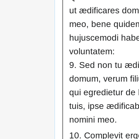
ut ædificares do
meo, bene quidem 
hujuscemodi hab
voluntatem:
9. Sed non tu ædi
domum, verum fili
qui egredietur de
tuis, ipse ædific
nomini meo.
10. Complevit er