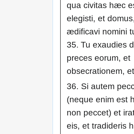
qua civitas hæc e
elegisti, et domu
ædificavi nomini t
35. Tu exaudies 
preces eorum, et
obsecrationem, et 
36. Si autem pecca
(neque enim est 
non peccet) et ira
eis, et tradideris 