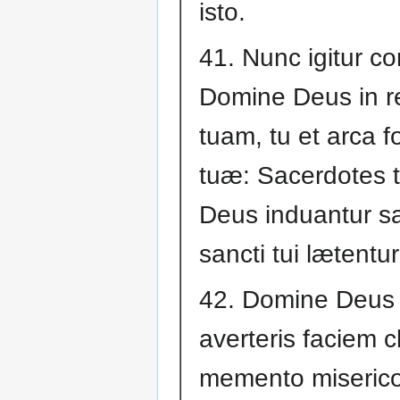
isto.
41. Nunc igitur c
Domine Deus in 
tuam, tu et arca fo
tuæ: Sacerdotes 
Deus induantur sa
sancti tui lætentur
42. Domine Deus
averteris faciem chr
memento miseric