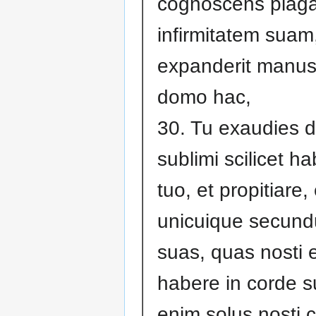
cognoscens plag
infirmitatem suam,
expanderit manus
domo hac,
30. Tu exaudies 
sublimi scilicet ha
tuo, et propitiare,
unicuique secund
suas, quas nosti
habere in corde s
enim solus nosti 