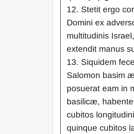
12. Stetit ergo co
Domini ex advers
multitudinis Israel,
extendit manus s
13. Siquidem fece
Salomon basim æ
posuerat eam in 
basilicæ, habent
cubitos longitudini
quinque cubitos la