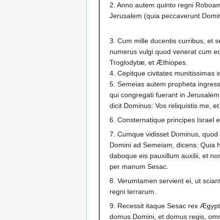
2. Anno autem quinto regni Roboam
Jerusalem (quia peccaverunt Domi
3. Cum mille ducentis curribus, et s
numerus vulgi quod venerat cum eo 
Troglodytæ, et Æthiopes.
4. Cepitque civitates munitissimas i
5. Semeias autem propheta ingress
qui congregati fuerant in Jerusalem
dicit Dominus: Vos reliquistis me, e
6. Consternatique principes Israel 
7. Cumque vidisset Dominus, quod h
Domini ad Semeiam, dicens: Quia hu
daboque eis pauxillum auxilii, et no
per manum Sesac.
8. Verumtamen servient ei, ut sciant
regni terrarum.
9. Recessit itaque Sesac rex Ægypti
domus Domini, et domus regis, omni