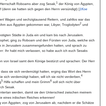
1
r Herrschaft Roboams aber zog Sesak,
der König von Ägypten,
 (denn sie hatten sich gegen den Herrn versündigt) [
1Koe
ert Wagen und sechzigtausend Reitern, und zahllos war das
2
t ihm aus Ägypten gekommen war, Libyer, Troglodyten
und
estigten Städte in Juda ein und kam bis nach Jerusalem.
rophet, ging zu Roboam und den Fürsten von Juda, welche sich
ak in Jerusalem zusammengefunden hatten, und sprach zu
err: Ihr habt mich verlassen, so habe auch ich euch Sesaks
en von Israel samt dem Könige bestürzt und sprachen: Der Herr
 dass sie sich verdemütigt hatten, erging das Wort des Herrn
4
e sich verdemütigt haben, will ich sie nicht verderben,
5
6
g
Hilfe schaffen und mein Grimm
soll sich nicht über
rch Sesak.
 untertan werden, damit sie den Unterschied zwischen meinem
e eines irdischen Reiches erkennen!
ig von Ägypten, zog von Jerusalem ab, nachdem er die Schätze