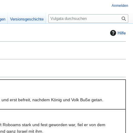
Anmelden
S
igen
Versionsgeschichte
u
c
Hilfe
h
e
.
und erst befreit, nachdem König und Volk Buße getan.
ft Roboams stark und fest geworden war, fiel er von dem
nd ganz Israel mit ihm.