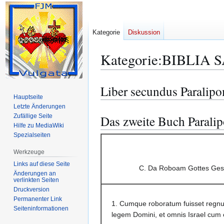
Kategorie
Diskussion
Kategorie
:
BIBLIA S
Liber secundus Paralip
Zur
Zur
Hauptseite
Navigation
Suche
Letzte Änderungen
springen
springen
Zufällige Seite
Das zweite Buch Parali
Hilfe zu MediaWiki
Spezialseiten
Werkzeuge
Links auf diese Seite
C. Da Roboam Gottes Geset
Änderungen an
verlinkten Seiten
Druckversion
Permanenter Link
1. Cumque roboratum fuisset regnu
Seiten­­informationen
legem Domini, et omnis Israel cum 