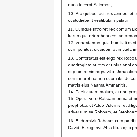
quos fecerat Salomon,
10. Pro quibus fecit rex æneos, et tr
custodiebant vestibulum palatii.
11. Cumque introiret rex domum Domi
iterumque referebant eos ad arma
12. Verumtamen quia humiliati sunt,
sunt penitus: siquidem et in Juda i
13. Confortatus est ergo rex Roboa
quadraginta autem et unius anni er
septem annis regnavit in Jerusalem
confirmaret nomen suum ibi, de cun
matris ejus Naama Ammanitis.
14. Fecit autem malum, et non præ
15. Opera vero Roboam prima et nov
prophetæ, et Addo Videntis, et dili
adversum se Roboam, et Jeroboam 
16. Et dormivit Roboam cum patribus
David. Et regnavit Abia filius ejus pr