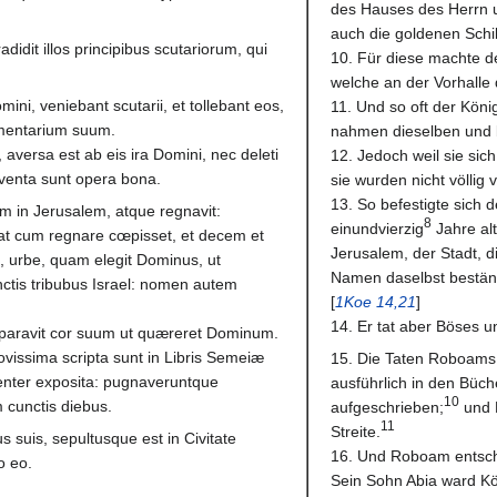
des Hauses des Herrn u
auch die goldenen Schi
adidit illos principibus scutariorum, qui
10. Für diese machte d
welche an der Vorhalle 
ni, veniebant scutarii, et tollebant eos,
11. Und so oft der Köni
mentarium suum.
nahmen dieselben und b
 aversa est ab eis ira Domini, nec deleti
12. Jedoch weil sie sic
nventa sunt opera bona.
sie wurden nicht völlig
13. So befestigte sich
m in Jerusalem, atque regnavit:
8
einundvierzig
Jahre alt
at cum regnare cœpisset, et decem et
Jerusalem, der Stadt, d
, urbe, quam elegit Dominus, ut
Namen daselbst beständ
ctis tribubus Israel: nomen autem
[
1Koe 14,21
]
14. Er tat aber Böses u
paravit cor suum ut quæreret Dominum.
issima scripta sunt in Libris Semeiæ
15. Die Taten Roboams a
genter exposita: pugnaveruntque
ausführlich in den Büc
10
cunctis diebus.
aufgeschrieben;
und 
11
Streite.
 suis, sepultusque est in Civitate
16. Und Roboam entschl
o eo.
Sein Sohn Abia ward Kön