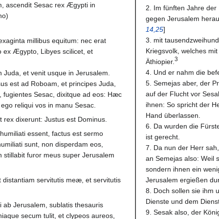
, ascendit Sesac rex Ægypti in
2. Im fünften Jahre de
no)
gegen Jerusalem herauf
14,25
]
3. mit tausendzweihund
exaginta millibus equitum: nec erat
Kriegsvolk, welches mi
ex Ægypto, Libyes scilicet, et
3
Äthiopier.
4. Und er nahm die bef
n Juda, et venit usque in Jerusalem.
5. Semejas aber, der P
us est ad Roboam, et principes Juda,
auf der Flucht vor Ses
, fugientes Sesac, dixitque ad eos: Hæc
ihnen: So spricht der H
t ego reliqui vos in manu Sesac.
Hand überlassen.
et rex dixerunt: Justus est Dominus.
6. Da wurden die Fürst
umiliati essent, factus est sermo
ist gerecht.
miliati sunt, non disperdam eos,
7. Da nun der Herr sah,
n stillabit furor meus super Jerusalem
an Semejas also: Weil si
sondern ihnen ein weni
 distantiam servitutis meæ, et servitutis
Jerusalem ergießen du
8. Doch sollen sie ihm
Dienste und dem Dienst
 ab Jerusalem, sublatis thesauris
9. Sesak also, der Kön
aque secum tulit, et clypeos aureos,