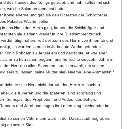
nd des Hauses des Königs geraubt, und nahm alles mit sich,
lde, welche Salomon gemacht hatte.
er König eherne und gab sie den Obersten der Schildträger,
des Palastes Wache hielten.
g in das Haus des Herrn ging, kamen die Schildträger und
rachten sie alsdann wieder in ihre Rüstkammer zurück.
h verdemütigt hatten, ließ der Zorn des Herrn von ihnen ab und
7
 vertilgt; es wurden ja auch in Juda gute Werke gefunden.
 der König Roboam zu Jerusalem und herrschte; er war aber
, als er zu herrschen begann, und herrschte siebzehn Jahre in
ie der Herr aus allen Stämmen Israels erwählt, um seinen
9
ig sein zu lassen; seine Mutter hieß Naama, eine Ammanitin.
nd richtete sein Herz nicht darauf, den Herrn zu suchen.
ber, die früheren und die späteren, sind sorgfältig und
hern Semejas, des Propheten, und Addos, des Sehers,
Roboam und Jeroboam lagen ihr Leben lang miteinander im
ief zu seinen Vätern und ward in der Davidsstadt begraben.
ig an seiner Statt.