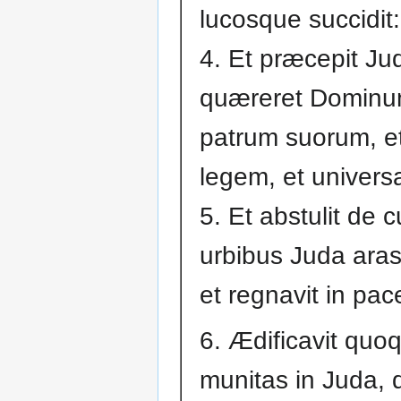
lucosque succidit:
4. Et præcepit Ju
quæreret Domin
patrum suorum, et
legem, et univer
5. Et abstulit de c
urbibus Juda aras
et regnavit in pac
6. Ædificavit quo
munitas in Juda, 