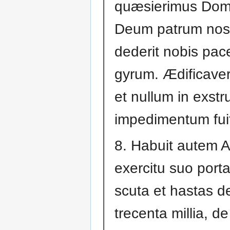
quæsierimus Do
Deum patrum nost
dederit nobis pa
gyrum. Ædificaveru
et nullum in exst
impedimentum fui
8. Habuit autem A
exercitu suo port
scuta et hastas d
trecenta millia, d