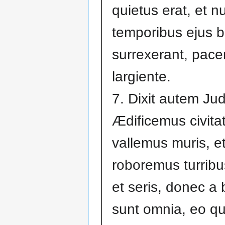
quietus erat, et nu
temporibus ejus b
surrexerant, pac
largiente.
7. Dixit autem Ju
Ædificemus civitat
vallemus muris, e
roboremus turribus
et seris, donec a b
sunt omnia, eo q