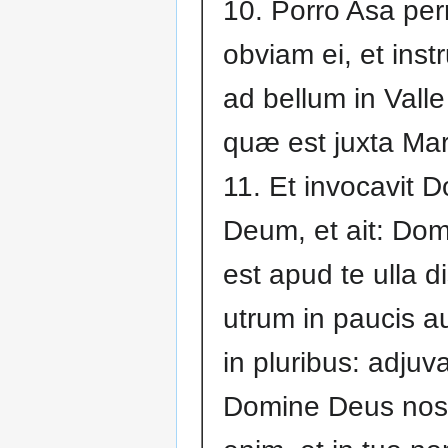
10. Porro Asa perr
obviam ei, et inst
ad bellum in Vall
quæ est juxta Ma
11. Et invocavit
Deum, et ait: Do
est apud te ulla d
utrum in paucis au
in pluribus: adjuv
Domine Deus noste