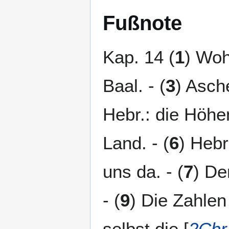
Fußnote
Kap. 14 (
1
) Woh
Baal. - (
3
) Asche
Hebr.: die Höhe
Land. - (
6
) Hebr
uns da. - (
7
) De
- (
9
) Die Zahlen 
selbst die [
2Chr