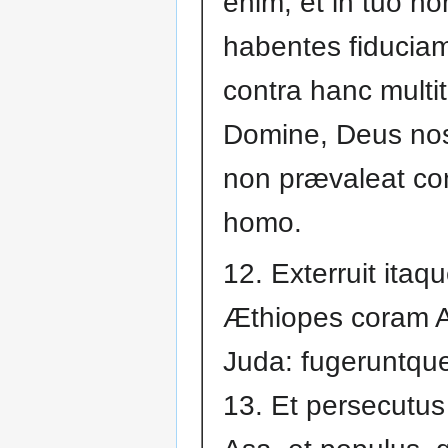
enim, et in tuo n
habentes fiducia
contra hanc multi
Domine, Deus nost
non prævaleat con
homo.
12. Exterruit ita
Æthiopes coram A
Juda: fugeruntqu
13. Et persecutus