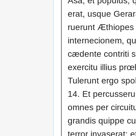
Asa, et populus, 
erat, usque Gerar
ruerunt Æthiopes
internecionem, q
cædente contriti s
exercitu illius prœ
Tulerunt ergo spol
14. Et percusserun
omnes per circui
grandis quippe c
terror invaserat: e