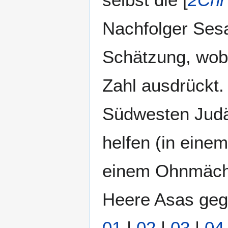
Nachfolger Sesa
Schätzung, wob
Zahl ausdrückt. 
Südwesten Judä
helfen (in eine
einem Ohnmächt
Heere Asas gegen
01
|
02
|
03
|
04