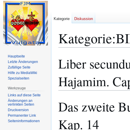
Kategorie
Diskussion
Kategorie
:
BI
Hauptseite
Liber secund
Zur
Zur
Letzte Änderungen
Navigation
Suche
Zufällige Seite
springen
springen
Hilfe zu MediaWiki
Hajamim. Cap
Spezialseiten
Werkzeuge
Links auf diese Seite
Das zweite B
Änderungen an
verlinkten Seiten
Druckversion
Permanenter Link
Kap. 14
Seiten­­informationen