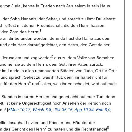
ig von Juda, kehrte in Frieden nach Jerusalem in sein Haus
 der Sohn Hananis, der Seher, und sprach zu ihm: Du leistest
chließest mit denen Freundschaft, die den Herrn hassen,
1
l den Zorn des Herrn;
ke an dir befunden worden, denn du hast die Haine aus dem
nd dein Herz darauf gerichtet, den Herrn, den Gott deiner
2
n Jerusalem und zog wieder
aus zu dem Volke von Bersabee
nd rief sie zu dem Herrn, dem Gott ihrer Väter, zurück.
3
er im Lande in allen ummauerten Städten von Juda, Ort für Ort,
nd sprach: Sehet zu, was ihr tut, denn ihr haltet nicht für
4
5
n für den Herrn
und
alles, was ihr entscheidet, wird auf euch
s Standes in eurem Herzen und gebet acht auf euer Tun, denn
t, ist keine Ungerechtigkeit noch Ansehen der Person noch
en! [
5Mos 10,17
,
Weish 6,8
,
JSir 35,15
,
Apg 10,34
,
Eph 6,9
,
ellte Josaphat Leviten und Priester und Häupter der
7
8
 das Gericht des Herrn
zu halten und die Rechtshändel