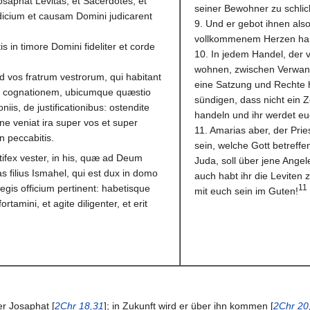
osaphat Levitas, et Sacerdotes, et
seiner Bewohner zu schlic
judicium et causam Domini judicarent
9. Und er gebot ihnen also:
vollkommenem Herzen ha
s in timore Domini fideliter et corde
10. In jedem Handel, der v
wohnen, zwischen Verwand
vos fratrum vestrorum, qui habitant
eine Satzung und Rechte 
et cognationem, ubicumque quæstio
sündigen, dass nicht ein 
is, de justificationibus: ostendite
handeln und ihr werdet eu
ne veniat ira super vos et super
11. Amarias aber, der Prie
n peccabitis.
sein, welche Gott betreff
ifex vester, in his, quæ ad Deum
Juda, soll über jene Angel
s filius Ismahel, qui est dux in domo
auch habt ihr die Leviten 
egis officium pertinent: habetisque
11
mit euch sein im Guten!
tamini, et agite diligenter, et erit
r Josaphat [
2Chr 18,31
]; in Zukunft wird er über ihn kommen [
2Chr 20,