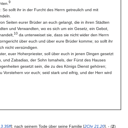
9
hten.
 So sollt ihr in der Furcht des Herrn getreulich und mit
ndeln.
on Seiten eurer Brüder an euch gelangt, die in ihren Städten
ten und Verwandten, wo es sich um ein Gesetz, ein Gebot,
10
handelt,
da unterweiset sie, dass sie nicht wider den Herrn
Zorngericht über euch und über eure Brüder komme; so sollt ihr
ch nicht versündigen.
ster, euer Hoherpriester, soll über euch in jenen Dingen gesetzt
en, und Zabadias, der Sohn Ismahels, der Fürst des Hauses
egenheiten gesetzt sein, die zu des Königs Dienst gehören;
zu Vorstehern vor euch; seid stark und eifrig, und der Herr wird
3.35ff
]; nach seinem Tode über seine Familie [
2Chr 21,20
]. - (
2
)