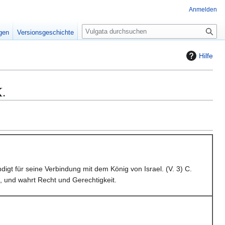
Anmelden
S
igen
Versionsgeschichte
u
c
Hilfe
h
e
.
gt für seine Verbindung mit dem König von Israel. (V. 3) C.
, und wahrt Recht und Gerechtigkeit.