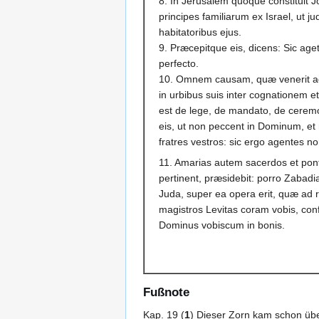
8. In Jerusalem quoque constituit J
principes familiarum ex Israel, ut 
habitatoribus ejus.
9. Præcepitque eis, dicens: Sic ageti
perfecto.
10. Omnem causam, quæ venerit ad 
in urbibus suis inter cognationem 
est de lege, de mandato, de ceremoni
eis, ut non peccent in Dominum, et 
fratres vestros: sic ergo agentes no
11. Amarias autem sacerdos et pont
pertinent, præsidebit: porro Zabadia
Juda, super ea opera erit, quæ ad r
magistros Levitas coram vobis, confor
Dominus vobiscum in bonis.
Fußnote
Kap. 19 (
1
) Dieser Zorn kam schon übe