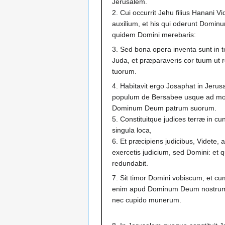
Jerusalem.
2. Cui occurrit Jehu filius Hanani V
auxilium, et his qui oderunt Dominum
quidem Domini merebaris:
3. Sed bona opera inventa sunt in t
Juda, et præparaveris cor tuum u
tuorum.
4. Habitavit ergo Josaphat in Jeru
populum de Bersabee usque ad mon
Dominum Deum patrum suorum.
5. Constituitque judices terræ in cun
singula loca,
6. Et præcipiens judicibus, Videte, a
exercetis judicium, sed Domini: et 
redundabit.
7. Sit timor Domini vobiscum, et cum
enim apud Dominum Deum nostrum i
nec cupido munerum.