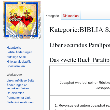
Kategorie
Diskussion
Kategorie
:
BIBLIA S
Liber secundus Paralip
Zur
Zur
Hauptseite
Navigation
Suche
Letzte Änderungen
springen
springen
Zufällige Seite
Das zweite Buch Parali
Hilfe zu MediaWiki
Spezialseiten
Werkzeuge
Links auf diese Seite
Josaphat wird bei seiner Rückke
Änderungen an
Josaphat
verlinkten Seiten
Druckversion
Permanenter Link
Seiten­­informationen
1. Reversus est autem Josaphat re