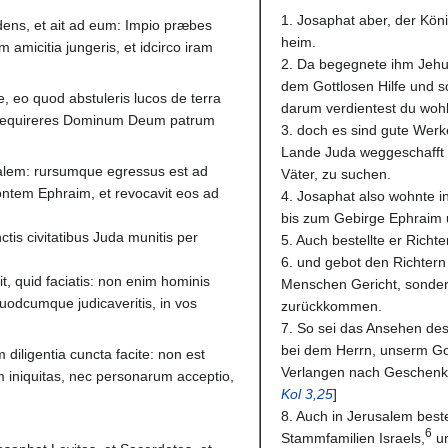
1. Josaphat aber, der Kön
idens, et ait ad eum: Impio præbes
heim.
 amicitia jungeris, et idcirco iram
2. Da begegnete ihm Jehu,
dem Gottlosen Hilfe und s
e, eo quod abstuleris lucos de terra
darum verdientest du woh
t requireres Dominum Deum patrum
3. doch es sind gute Wer
Lande Juda weggeschafft u
salem: rursumque egressus est ad
Väter, zu suchen.
tem Ephraim, et revocavit eos ad
4. Josaphat also wohnte i
bis zum Gebirge Ephraim u
ctis civitatibus Juda munitis per
5. Auch bestellte er Richt
6. und gebot den Richtern u
it, quid faciatis: non enim hominis
Menschen Gericht, sonder
quodcumque judicaveritis, in vos
zurückkommen.
7. So sei das Ansehen de
bei dem Herrn, unserm Got
 diligentia cuncta facite: non est
Verlangen nach Geschenk
niquitas, nec personarum acceptio,
Kol 3,25
]
8. Auch in Jerusalem best
6
Stammfamilien Israels,
um