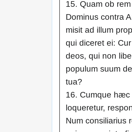
15. Quam ob rem 
Dominus contra 
misit ad illum pr
qui diceret ei: Cur
deos, qui non lib
populum suum d
tua?
16. Cumque hæc i
loqueretur, respon
Num consiliarius 