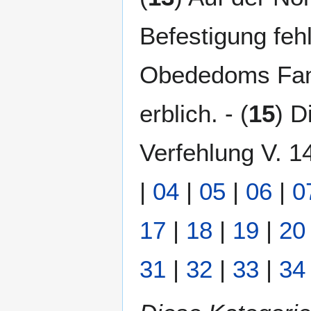
Befestigung fehlt
Obededoms Fami
erblich. - (
15
) D
Verfehlung V. 1
|
04
|
05
|
06
|
0
17
|
18
|
19
|
20
31
|
32
|
33
|
34