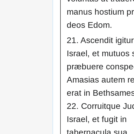
manus hostium pr
deos Edom.
21. Ascendit igitu
Israel, et mutuos s
præbuere conspe
Amasias autem r
erat in Bethsame
22. Corruitque J
Israel, et fugit in
tabernacula sua.