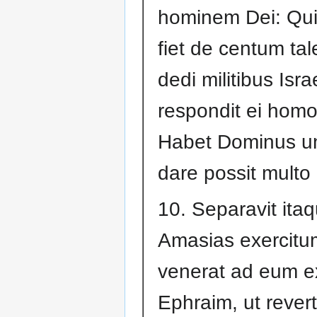
hominem Dei: Qui
fiet de centum tal
dedi militibus Isra
respondit ei homo
Habet Dominus un
dare possit multo 
10. Separavit ita
Amasias exercitu
venerat ad eum e
Ephraim, ut revert