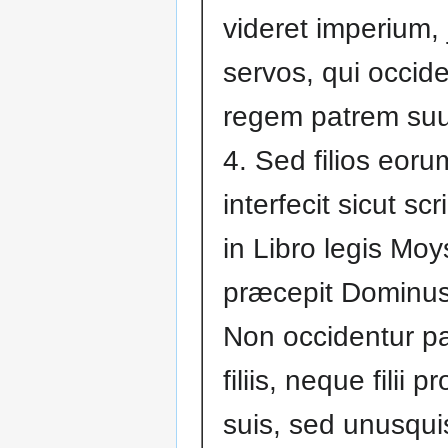
videret imperium, 
servos, qui occid
regem patrem su
4. Sed filios eor
interfecit sicut sc
in Libro legis Moys
præcepit Dominus
Non occidentur pa
filiis, neque filii p
suis, sed unusqui