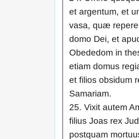
et argentum, et u
vasa, quæ reperer
domo Dei, et apu
Obededom in thes
etiam domus reg
et filios obsidum r
Samariam.
25. Vixit autem A
filius Joas rex Ju
postquam mortuus