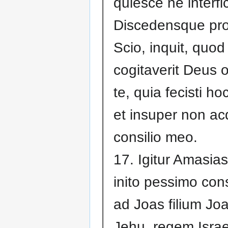
quiesce ne interfi
Discedensque pro
Scio, inquit, quod
cogitaverit Deus 
te, quia fecisti h
et insuper non acq
consilio meo.
17. Igitur Amasia
inito pessimo consi
ad Joas filium Joac
Jehu, regem Israe