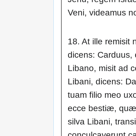
Veni, videamus n
18. At ille remisit 
dicens: Carduus, q
Libano, misit ad 
Libani, dicens: Da
tuam filio meo ux
ecce bestiæ, quæ 
silva Libani, trans
conculcaverunt c