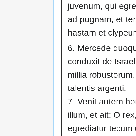
juvenum, qui egr
ad pugnam, et te
hastam et clypeu
6. Mercede quoq
conduxit de Israe
millia robustorum
talentis argenti.
7. Venit autem h
illum, et ait: O rex
egrediatur tecum 