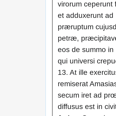
virorum ceperunt fi
et adduxerunt ad
præruptum cujus
petræ, præcipita
eos de summo in
qui universi crepu
13. At ille exerci
remiserat Amasia
secum iret ad prœ
diffusus est in civ