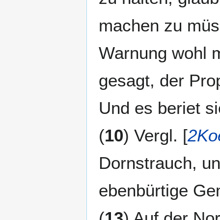
machen zu müss
Warnung wohl m
gesagt, der Prop
Und es beriet s
(
10
) Vergl. [
2Ko
Dornstrauch, und
ebenbürtige Gem
(
13
) Auf der No