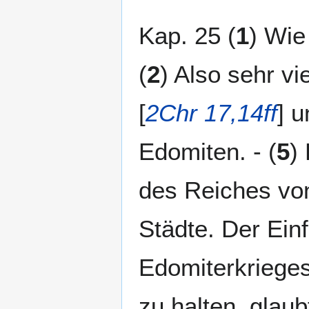
Kap. 25 (
1
) Wie
(
2
) Also sehr vi
[
2Chr 17,14ff
] u
Edomiten. - (
5
)
des Reiches vo
Städte. Der Ein
Edomiterkrieges 
zu halten, glau