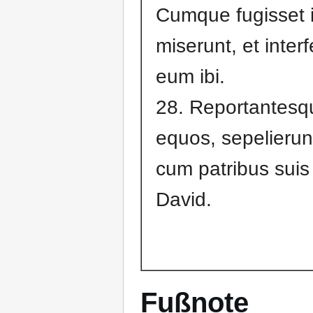
Cumque fugisset i
miserunt, et inter
eum ibi.
28. Reportantesq
equos, sepelieru
cum patribus suis 
David.
Fußnote