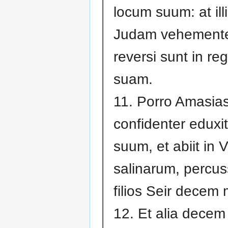
locum suum: at ill
Judam vehementer 
reversi sunt in r
suam.
11. Porro Amasia
confidenter eduxi
suum, et abiit in 
salinarum, percus
filios Seir decem m
12. Et alia decem 