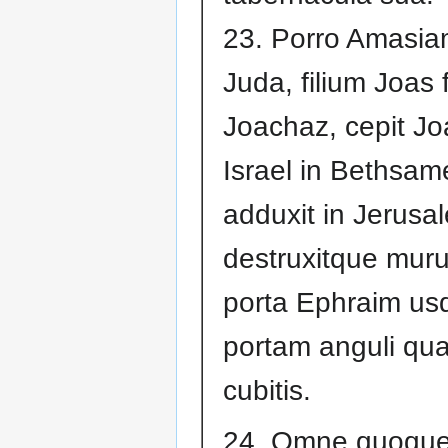
23. Porro Amasi
Juda, filium Joas fi
Joachaz, cepit Jo
Israel in Bethsam
adduxit in Jerusa
destruxitque mur
porta Ephraim us
portam anguli qua
cubitis.
24. Omne quoque