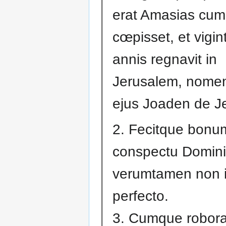
erat Amasias cum
cœpisset, et vigi
annis regnavit in
Jerusalem, nomen
ejus Joaden de J
2. Fecitque bonu
conspectu Domini
verumtamen non i
perfecto.
3. Cumque robora