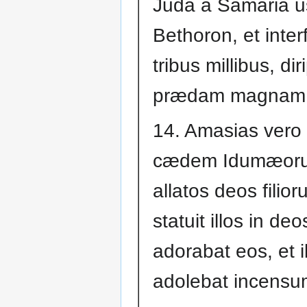
Juda a Samaria 
Bethoron, et inter
tribus millibus, dir
prædam magnam
14. Amasias vero
cædem Idumæoru
allatos deos filior
statuit illos in deo
adorabat eos, et il
adolebat incensu