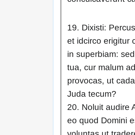
19. Dixisti: Percu
et idcirco erigitur
in superbiam: se
tua, cur malum a
provocas, ut cadas
Juda tecum?
20. Noluit audire
eo quod Domini e
voluntas ut trader