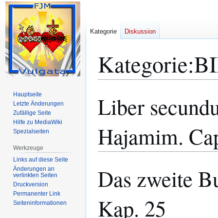
Kategorie
Diskussion
Kategorie
:
BI
Hauptseite
Liber secund
Zur
Zur
Letzte Änderungen
Navigation
Suche
Zufällige Seite
springen
springen
Hilfe zu MediaWiki
Hajamim. Ca
Spezialseiten
Werkzeuge
Links auf diese Seite
Das zweite B
Änderungen an
verlinkten Seiten
Druckversion
Permanenter Link
Kap. 25
Seiten­­informationen