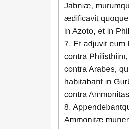
Jabniæ, murumque
ædificavit quoque
in Azoto, et in Phil
7. Et adjuvit eum
contra Philisthiim,
contra Arabes, qu
habitabant in Gur
contra Ammonitas
8. Appendebantq
Ammonitæ muner