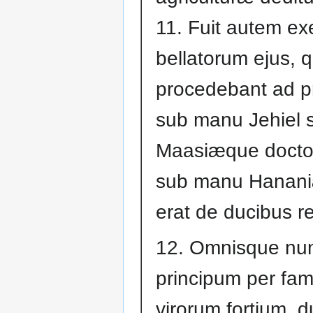
11. Fuit autem ex
bellatorum ejus, q
procedebant ad p
sub manu Jehiel 
Maasiæque doctor
sub manu Hanani
erat de ducibus re
12. Omnisque nu
principum per fami
virorum fortium, 