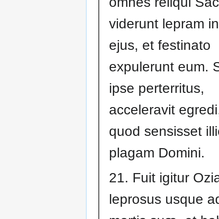
omnes reliqui Sac
viderunt lepram in
ejus, et festinato
expulerunt eum. 
ipse perterritus,
acceleravit egredi
quod sensisset ill
plagam Domini.
21. Fuit igitur Ozi
leprosus usque a