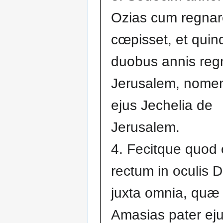
Ozias cum regnar
cœpisset, et quin
duobus annis regn
Jerusalem, nomen
ejus Jechelia de
Jerusalem.
4. Fecitque quod 
rectum in oculis 
juxta omnia, quæ 
Amasias pater eju