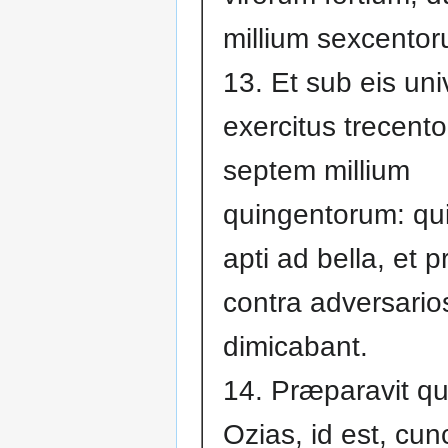
millium sexcentor
13. Et sub eis un
exercitus trecent
septem millium
quingentorum: qui
apti ad bella, et 
contra adversario
dimicabant.
14. Præparavit q
Ozias, id est, cun