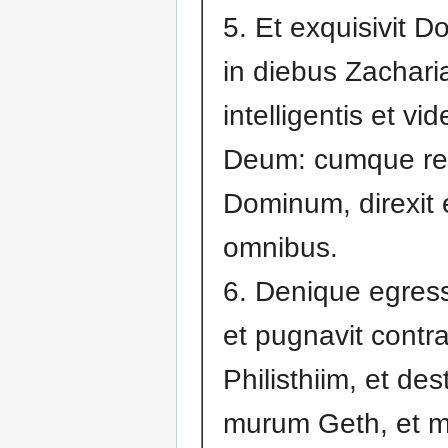
5. Et exquisivit 
in diebus Zachar
intelligentis et vid
Deum: cumque req
Dominum, direxit 
omnibus.
6. Denique egress
et pugnavit contr
Philisthiim, et dest
murum Geth, et 