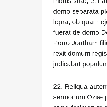
mortis suæ, et hab
domo separata p
lepra, ob quam ej
fuerat de domo D
Porro Joatham fili
rexit domum regis
judicabat populum
22. Reliqua aute
sermonum Oziæ p