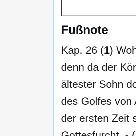
Fußnote
Kap. 26 (
1
) Woh
denn da der Kön
ältester Sohn do
des Golfes von 
der ersten Zeit 
Gottesfurcht. - (