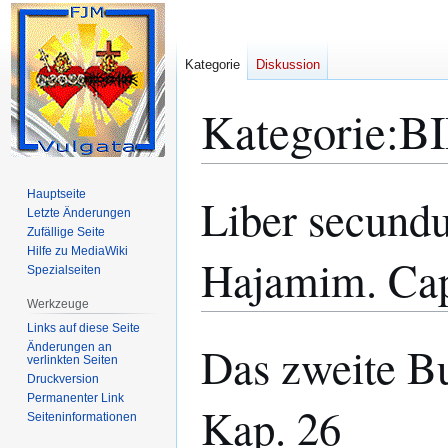
Kategorie
Diskussion
Kategorie
:
BI
Hauptseite
Liber secund
Zur
Zur
Letzte Änderungen
Navigation
Suche
Zufällige Seite
springen
springen
Hilfe zu MediaWiki
Hajamim. Ca
Spezialseiten
Werkzeuge
Links auf diese Seite
Das zweite B
Änderungen an
verlinkten Seiten
Druckversion
Permanenter Link
Kap. 26
Seiten­­informationen