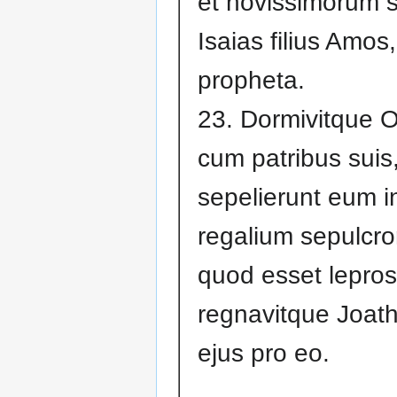
et novissimorum sc
Isaias filius Amos,
propheta.
23. Dormivitque 
cum patribus suis,
sepelierunt eum i
regalium sepulcr
quod esset lepros
regnavitque Joath
ejus pro eo.