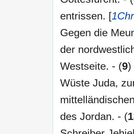
entrissen. [
1Chr
Gegen die Meuni
der nordwestlic
Westseite. - (
9
)
Wüste Juda, zu
mittelländischen
des Jordan. - (
1
Schreiber Jehiel