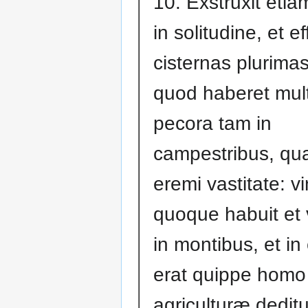
10. Exstruxit etia
in solitudine, et ef
cisternas plurimas
quod haberet mul
pecora tam in
campestribus, qu
eremi vastitate: v
quoque habuit et 
in montibus, et in
erat quippe homo
agriculturæ deditu