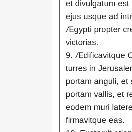
et divulgatum es
ejus usque ad int
Ægypti propter cr
victorias.
9. Ædificavitque 
turres in Jerusal
portam anguli, et
portam vallis, et r
eodem muri latere
firmavitque eas.