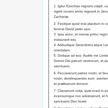
1. Igitur Ezechias regnare cœpit, c
viginti novem annis regnavit in Jeru
Zachariæ.
2. Fecitque quod erat placitum in 
fecerat David pater ejus.
3. Ipse anno, et mense primo regni
instauravit eas.
4. Adduxitque Sacerdotes atque Lev
orientalem.
5. Dixitque ad eos: Audite me Levi
Domini Dei patrum vestrorum, et 
sanctuario.
6. Peccaverunt patres nostri, et f
nostri, derelinquentes eum: averter
et præbuerunt dorsum.
7. Clauserunt ostia, quæ erant in po
incensumque non adoleverunt, et ho
sanctuario Deo Israel.