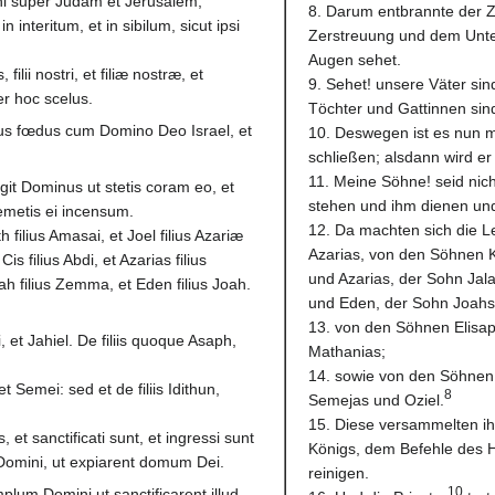
ini super Judam et Jerusalem,
8. Darum entbrannte der Z
 interitum, et in sibilum, sicut ipsi
Zerstreuung und dem Unter
Augen sehet.
 filii nostri, et filiæ nostræ, et
9. Sehet! unsere Väter si
r hoc scelus.
Töchter und Gattinnen sin
mus fœdus cum Domino Deo Israel, et
10. Deswegen ist es nun m
schließen; alsdann wird e
11. Meine Söhne! seid nich
legit Dominus ut stetis coram eo, et
stehen und ihm dienen und
cremetis ei incensum.
12. Da machten sich die L
filius Amasai, et Joel filius Azariæ
Azarias, von den Söhnen K
 Cis filius Abdi, et Azarias filius
und Azarias, der Sohn Ja
ah filius Zemma, et Eden filius Joah.
und Eden, der Sohn Joahs
13. von den Söhnen Elisa
i, et Jahiel. De filiis quoque Asaph,
Mathanias;
14. sowie von den Söhnen
t Semei: sed et de filiis Idithun,
8
Semejas und Oziel.
15. Diese versammelten ih
et sanctificati sunt, et ingressi sunt
Königs, dem Befehle des 
Domini, ut expiarent domum Dei.
reinigen.
10
lum Domini ut sanctificarent illud,