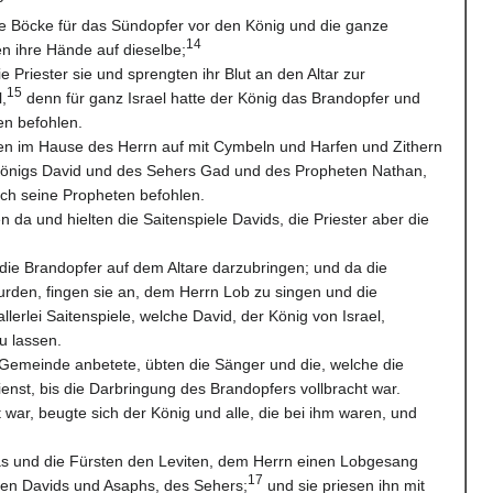
die Böcke für das Sündopfer vor den König und die ganze
14
n ihre Hände auf dieselbe;
e Priester sie und sprengten ihr Blut an den Altar zur
15
,
denn für ganz Israel hatte der König das Brandopfer und
en befohlen.
iten im Hause des Herrn auf mit Cymbeln und Harfen und Zithern
önigs David und des Sehers Gad und des Propheten Nathan,
rch seine Propheten befohlen.
n da und hielten die Saitenspiele Davids, die Priester aber die
die Brandopfer auf dem Altare darzubringen; und da die
rden, fingen sie an, dem Herrn Lob zu singen und die
lerlei Saitenspiele, welche David, der König von Israel,
u lassen.
Gemeinde anbetete, übten die Sänger und die, welche die
enst, bis die Darbringung des Brandopfers vollbracht war.
t war, beugte sich der König und alle, die bei ihm waren, und
as und die Fürsten den Leviten, dem Herrn einen Lobgesang
17
ten Davids und Asaphs, des Sehers;
und sie priesen ihn mit