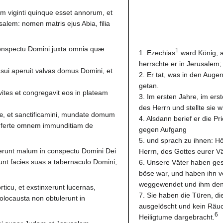
um viginti quinque esset annorum, et
salem: nomen matris ejus Abia, filia
conspectu Domini juxta omnia quæ
1
1. Ezechias
ward König, a
herrschte er in Jerusalem;
 sui aperuit valvas domus Domini, et
2. Er tat, was in den Auge
getan.
ites et congregavit eos in plateam
3. Im ersten Jahre, im ers
des Herrn und stellte sie w
tæ, et sanctificamini, mundate domum
4. Alsdann berief er die P
auferte omnem immunditiam de
gegen Aufgang
5. und sprach zu ihnen: Hö
ecerunt malum in conspectu Domini Dei
Herrn, des Gottes eurer Vät
unt facies suas a tabernaculo Domini,
6. Unsere Väter haben ges
böse war, und haben ihn v
weggewendet und ihm den
rticu, et exstinxerunt lucernas,
7. Sie haben die Türen, die
locausta non obtulerunt in
ausgelöscht und kein Räu
6
Heiligtume dargebracht.