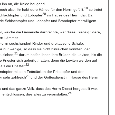
 ihn an, die Kniee beugend.
18
och also: Ihr habt eure Hände für den Herrn gefüllt,
so tretet
20
chlachtopfer und Lobopfer
im Hause des Herrn dar. Da
e Schlachtopfer und Lobopfer und Brandopfer mit willigem
r, welche die Gemeinde darbrachte, war diese: Siebzig Stiere,
ert Lämmer.
 Herrn sechshundert Rinder und dreitausend Schafe.
r nur wenige, so dass sie nicht hinreichen konnten, den
21
zuziehen;
darum halfen ihnen ihre Brüder, die Leviten, bis die
e Priester sich geheiligt hatten; denn die Leviten werden auf
22
als die Priester.
ndopfer mit den Fettstücken der Friedopfer und den
23
r sehr zahlreich
und der Gottesdienst im Hause des Herrn
s und das ganze Volk, dass des Herrn Dienst hergestellt war;
24
h entschlossen, dies alles zu veranstalten.