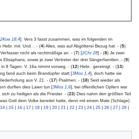
2Koe 18,4
]. Vers 3 fasst zusammen, was im folgenden im
m Hebr. mit: Und… - (
4
) Alles, was auf Abgötterei Bezug hat. - (
5
)
erfasser nicht als rechtmäßige an. - (
7
) [
2Chr 28
] - (
8
) Je zwei
lisaphans, sowie je zwei Vertreter der drei Sängerfamilien. - (
9
)
 in 8 Tagen. V. 16a nimmt vorweg. - (
12
) Hebr.: gereinigt. - (
13
)
ng fand auch beim Brandopfer statt [
3Mos 1,4
], doch hatte sie
Wiederholung aus V. 21. - (
17
) Psalmen. - (
18
) Seid wieder als
ern durften dies Laien tun [
3Mos 1,6
], bei öffentlichen Opfern war
ich zu heiligen als die Priester. - (
23
) Dies nahm den größten Teil
 was Gott dem Volke bereitet hatte, denn mit einem Male (Schlage)
14
|
15
|
16
|
17
|
18
|
19
|
20
|
21
|
22
|
23
|
24
|
25
|
26
|
27
|
28
|