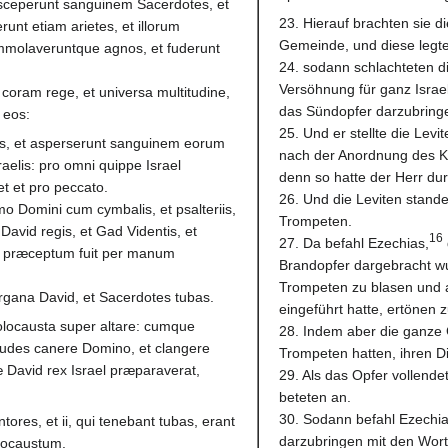
susceperunt sanguinem Sacerdotes, et
23. Hierauf brachten sie 
runt etiam arietes, et illorum
Gemeinde, und diese legte
immolaveruntque agnos, et fuderunt
24. sodann schlachteten di
Versöhnung für ganz Israel
 coram rege, et universa multitudine,
das Sündopfer darzubring
 eos:
25. Und er stellte die Lev
es, et asperserunt sanguinem eorum
nach der Anordnung des K
raelis: pro omni quippe Israel
denn so hatte der Herr du
t et pro peccato.
26. Und die Leviten stande
mo Domini cum cymbalis, et psalteriis,
Trompeten.
David regis, et Gad Videntis, et
16
27. Da befahl Ezechias,
 præceptum fuit per manum
Brandopfer dargebracht wu
Trompeten zu blasen und al
rgana David, et Sacerdotes tubas.
eingeführt hatte, ertönen z
 holocausta super altare: cumque
28. Indem aber die ganze 
audes canere Domino, et clangere
Trompeten hatten, ihren Di
æ David rex Israel præparaverat,
29. Als das Opfer vollende
beteten an.
30. Sodann befahl Ezechi
ores, et ii, qui tenebant tubas, erant
darzubringen mit den Wor
olocaustum.