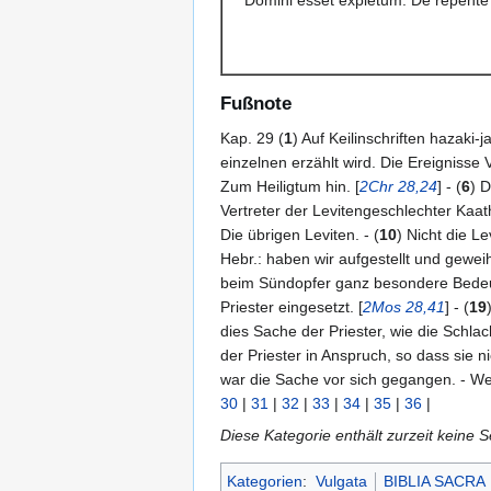
Fußnote
Kap. 29 (
1
) Auf Keilinschriften hazaki-ja
einzelnen erzählt wird. Die Ereignisse 
Zum Heiligtum hin. [
2Chr 28,24
] - (
6
) D
Vertreter der Levitengeschlechter Kaat
Die übrigen Leviten. - (
10
) Nicht die Lev
Hebr.: haben wir aufgestellt und geweih
beim Sündopfer ganz besondere Bedeu
Priester eingesetzt. [
2Mos 28,41
] - (
19
dies Sache der Priester, wie die Schlac
der Priester in Anspruch, so dass sie 
war die Sache vor sich gegangen. - We
30
|
31
|
32
|
33
|
34
|
35
|
36
|
Diese Kategorie enthält zurzeit keine 
Kategorien
:
Vulgata
BIBLIA SACRA