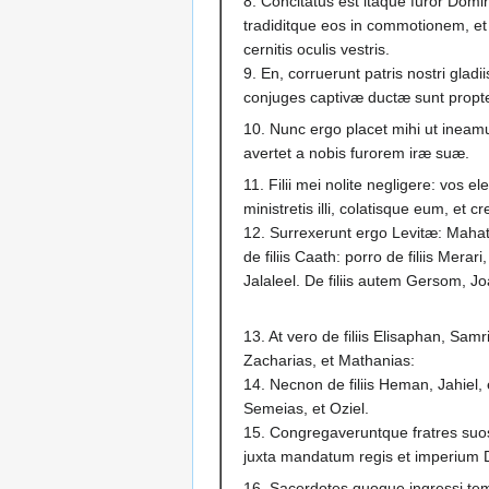
8. Concitatus est itaque furor Dom
tradiditque eos in commotionem, et in
cernitis oculis vestris.
9. En, corruerunt patris nostri gladiis,
conjuges captivæ ductæ sunt propte
10. Nunc ergo placet mihi ut inea
avertet a nobis furorem iræ suæ.
11. Filii mei nolite negligere: vos e
ministretis illi, colatisque eum, et 
12. Surrexerunt ergo Levitæ: Mahath 
de filiis Caath: porro de filiis Merari,
Jalaleel. De filiis autem Gersom, Jo
13. At vero de filiis Elisaphan, Samr
Zacharias, et Mathanias:
14. Necnon de filiis Heman, Jahiel, e
Semeias, et Oziel.
15. Congregaveruntque fratres suos, 
juxta mandatum regis et imperium 
16. Sacerdotes quoque ingressi temp