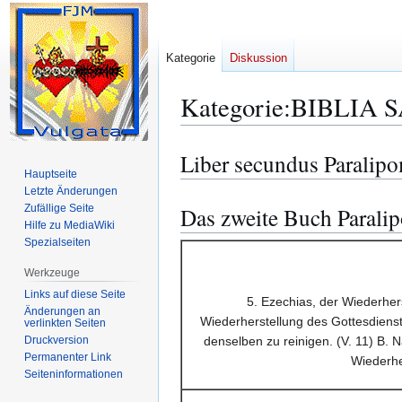
Kategorie
Diskussion
Kategorie
:
BIBLIA S
Liber secundus Paralip
Zur
Zur
Hauptseite
Navigation
Suche
Letzte Änderungen
springen
springen
Zufällige Seite
Das zweite Buch Parali
Hilfe zu MediaWiki
Spezialseiten
Werkzeuge
Links auf diese Seite
5. Ezechias, der Wiederher
Änderungen an
Wiederherstellung des Gottesdienste
verlinkten Seiten
Druckversion
denselben zu reinigen. (V. 11) B. N
Permanenter Link
Wiederhe
Seiten­­informationen