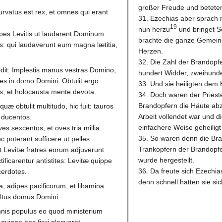
großer Freude und beteten
urvatus est rex, et omnes qui erant
31. Ezechias aber sprach n
19
nun herzu
und bringet S
ipes Levitis ut laudarent Dominum
brachte die ganze Gemeind
s: qui laudaverunt eum magna lætitia,
Herzen.
32. Die Zahl der Brandopfe
dit: Implestis manus vestras Domino,
hundert Widder, zweihund
udes in domo Domini. Obtulit ergo
33. Und sie heiligten dem
es, et holocausta mente devota.
34. Doch waren der Prieste
Brandopfern die Häute ab
æ obtulit multitudo, hic fuit: tauros
Arbeit vollendet war und di
 ducentos.
einfachere Weise geheiligt 
s sexcentos, et oves tria millia.
35. So waren denn die Bra
 poterant sufficere ut pelles
Trankopfern der Brandopfe
 Levitæ fratres eorum adjuverunt
wurde hergestellt.
ificarentur antistites: Levitæ quippe
36. Da freute sich Ezechia
acerdotes.
denn schnell hatten sie sic
, adipes pacificorum, et libamina
ultus domus Domini.
mnis populus eo quod ministerium
uippe hoc fieri placuerat.