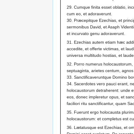
29. Cumque finita esset oblatio, inc
cum eo, et adoraverunt.
30. Præcepitque Ezechias, et princ
sermonibus David, et Asaph Videnti
et incurvato genu adoraverunt.
31. Ezechias autem etiam hæc addi
accedite, et offerte victimas, et la
universa multitudo hostias, et laud
32. Porro numerus holocaustorum, qu
septuaginta, arietes centum, agnos
33. Sanctificaveruntque Domino bove
34. Sacerdotes vero pauci erant, nec
holocaustorum detraherent: unde et
eos, donec impleretur opus, et sanct
faciliori ritu sanctificantur, quam S
35. Fuerunt ergo holocausta plurima
holocaustorum: et completus est c
36. Lætatusque est Ezechias, et o
Domini esset expletum. De repente q