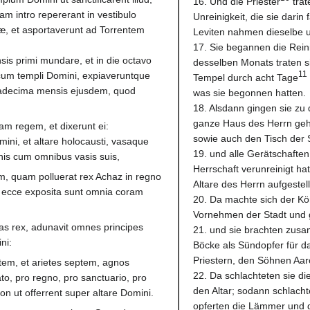
16. Und die Priester
trat
 intro repererant in vestibulo
Unreinigkeit, die sie dari
æ, et asportaverunt ad Torrentem
Leviten nahmen dieselbe u
17. Sie begannen die Rei
is primi mundare, et in die octavo
desselben Monats traten s
11
cum templi Domini, expiaveruntque
Tempel durch acht Tage
xtadecima mensis ejusdem, quod
was sie begonnen hatten.
18. Alsdann gingen sie zu
ganze Haus des Herrn gehe
am regem, et dixerunt ei:
sowie auch den Tisch der 
i, et altare holocausti, vasaque
19. und alle Gerätschafte
nis cum omnibus vasis suis,
Herrschaft verunreinigt ha
m, quam polluerat rex Achaz in regno
Altare des Herrn aufgestell
t ecce exposita sunt omnia coram
20. Da machte sich der Kö
Vornehmen der Stadt und g
as rex, adunavit omnes principes
21. und sie brachten zus
ni:
Böcke als Sündopfer für da
Priestern, den Söhnen Aar
tem, et arietes septem, agnos
22. Da schlachteten sie di
o, pro regno, pro sanctuario, pro
den Altar; sodann schlacht
ron ut offerrent super altare Domini.
opferten die Lämmer und g