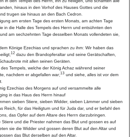
en in den Tempel des Herrn, ihn zu heiligen, und schafften alle
n fanden, hinaus in den Vorhof des Hauses Gottes und die
nd trugen sie hinaus an den Bach Cedron.
nigung am ersten Tage des ersten Monats, am achten Tage
ie in die Halle des Tempels des Herrn und entsühnten den
und am sechzehnten Tage desselben Monats vollendeten sie,
 dem Könige Ezechias und sprachen zu ihm: Wir haben das
12
iligt;
dazu den Brandopferaltar und seine Gerätschaften,
Schaubrote mit allen seinen Geräten.
n des Tempels, welche der König Achaz während seiner
13
tte, nachdem er abgefallen war;
und siehe, alles ist vor dem
t.
nig Ezechias des Morgens auf und versammelte alle
ing in das Haus des Herrn hinauf
ammen sieben Stiere, sieben Widder, sieben Lämmer und sieben
s Reich, für das Heiligtum und für Juda dar, und er befahl den
ons, das Opfer auf dem Altare des Herrn darzubringen.
e Stiere und die Priester nahmen das Blut und gossen es auf
eten sie die Widder und gossen deren Blut auf den Altar und
ossen das Blut derselben auf den Altar.