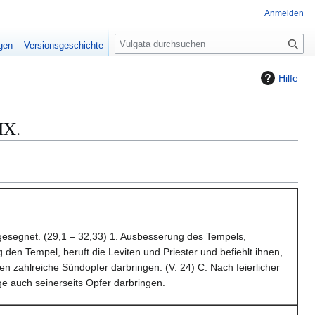
Anmelden
S
igen
Versionsgeschichte
u
c
Hilfe
h
e
IX.
gesegnet. (29,1 – 32,33) 1. Ausbesserung des Tempels,
den Tempel, beruft die Leviten und Priester und befiehlt ihnen,
ten zahlreiche Sündopfer darbringen. (V. 24) C. Nach feierlicher
e auch seinerseits Opfer darbringen.