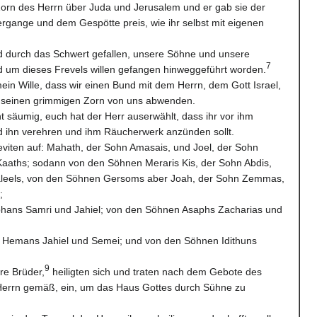
orn des Herrn über Juda und Jerusalem und er gab sie der
gange und dem Gespötte preis, wie ihr selbst mit eigenen
nd durch das Schwert gefallen, unsere Söhne und unsere
7
d um dieses Frevels willen gefangen hinweggeführt worden.
ein Wille, dass wir einen Bund mit dem Herrn, dem Gott Israel,
r seinen grimmigen Zorn von uns abwenden.
t säumig, euch hat der Herr auserwählt, dass ihr vor ihm
 ihn verehren und ihm Räucherwerk anzünden sollt.
eviten auf: Mahath, der Sohn Amasais, und Joel, der Sohn
aaths; sodann von den Söhnen Meraris Kis, der Sohn Abdis,
laleels, von den Söhnen Gersoms aber Joah, der Sohn Zemmas,
;
phans Samri und Jahiel; von den Söhnen Asaphs Zacharias und
 Hemans Jahiel und Semei; und von den Söhnen Idithuns
9
re Brüder,
heiligten sich und traten nach dem Gebote des
Herrn gemäß, ein, um das Haus Gottes durch Sühne zu