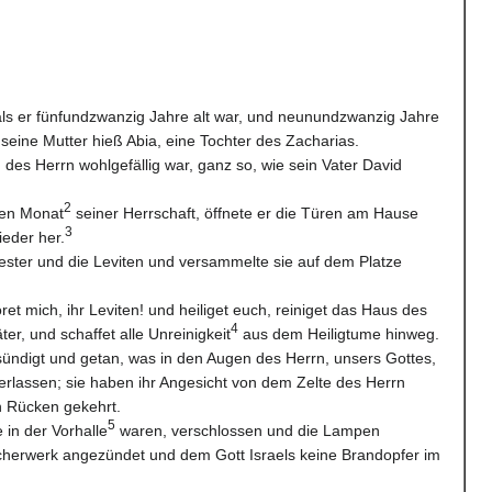
ls er fünfundzwanzig Jahre alt war, und neunundzwanzig Jahre
 seine Mutter hieß Abia, eine Tochter des Zacharias.
n des Herrn wohlgefällig war, ganz so, wie sein Vater David
2
ten Monat
seiner Herrschaft, öffnete er die Türen am Hause
3
ieder her.
riester und die Leviten und versammelte sie auf dem Platze
ret mich, ihr Leviten! und heiliget euch, reiniget das Haus des
4
er, und schaffet alle Unreinigkeit
aus dem Heiligtume hinweg.
ündigt und getan, was in den Augen des Herrn, unsers Gottes,
erlassen; sie haben ihr Angesicht von dem Zelte des Herrn
 Rücken gekehrt.
5
 in der Vorhalle
waren, verschlossen und die Lampen
cherwerk angezündet und dem Gott Israels keine Brandopfer im