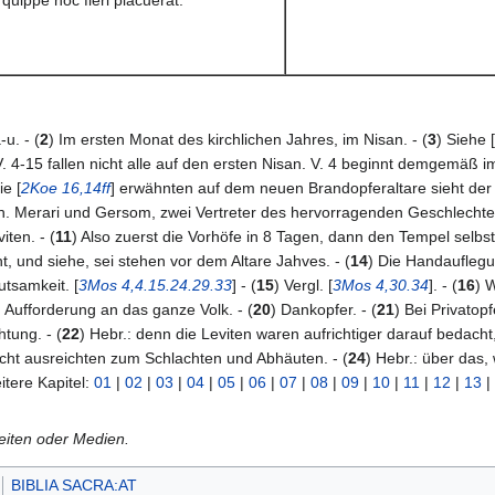
-u. - (
2
) Im ersten Monat des kirchlichen Jahres, im Nisan. - (
3
) Siehe [
V. 4-15 fallen nicht alle auf den ersten Nisan. V. 4 beginnt demgemäß i
ie [
2Koe 16,14ff
] erwähnten auf dem neuen Brandopferaltare sieht der V
h. Merari und Gersom, zwei Vertreter des hervorragenden Geschlechtes E
iten. - (
11
) Also zuerst die Vorhöfe in 8 Tagen, dann den Tempel selbst
t, und siehe, sei stehen vor dem Altare Jahves. - (
14
) Die Handauflegu
tsamkeit. [
3Mos 4,4.15.24.29.33
] - (
15
) Vergl. [
3Mos 4,30.34
]. - (
16
) 
) Aufforderung an das ganze Volk. - (
20
) Dankopfer. - (
21
) Bei Privatopf
htung. - (
22
) Hebr.: denn die Leviten waren aufrichtiger darauf bedacht, s
nicht ausreichten zum Schlachten und Abhäuten. - (
24
) Hebr.: über das,
itere Kapitel:
01
|
02
|
03
|
04
|
05
|
06
|
07
|
08
|
09
|
10
|
11
|
12
|
13
|
Seiten oder Medien.
BIBLIA SACRA:AT