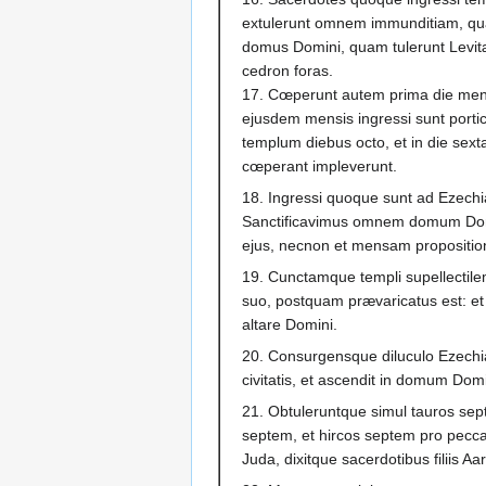
extulerunt omnem immunditiam, quam
domus Domini, quam tulerunt Levit
cedron foras.
17. Cœperunt autem prima die mens
ejusdem mensis ingressi sunt porti
templum diebus octo, et in die se
cœperant impleverunt.
18. Ingressi quoque sunt ad Ezechi
Sanctificavimus omnem domum Domin
ejus, necnon et mensam propositio
19. Cunctamque templi supellectile
suo, postquam prævaricatus est: e
altare Domini.
20. Consurgensque diluculo Ezechi
civitatis, et ascendit in domum Domi
21. Obtuleruntque simul tauros sep
septem, et hircos septem pro peccat
Juda, dixitque sacerdotibus filiis Aa