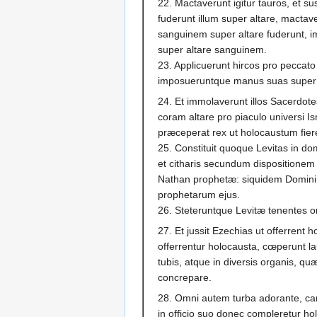
22. Mactaverunt igitur tauros, et 
fuderunt illum super altare, mactave
sanguinem super altare fuderunt, 
super altare sanguinem.
23. Applicuerunt hircos pro peccato
imposueruntque manus suas super
24. Et immolaverunt illos Sacerdot
coram altare pro piaculo universi Is
præceperat rex ut holocaustum fiere
25. Constituit quoque Levitas in do
et citharis secundum dispositionem 
Nathan prophetæ: siquidem Domini
prophetarum ejus.
26. Steteruntque Levitæ tenentes o
27. Et jussit Ezechias ut offerrent
offerrentur holocausta, cœperunt l
tubis, atque in diversis organis, qu
concrepare.
28. Omni autem turba adorante, cant
in officio suo donec compleretur h