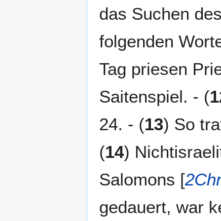
das Suchen des
folgenden Worte
Tag priesen Pri
Saitenspiel. - (
1
24. - (
13
) So tr
(
14
) Nichtisraeli
Salomons [
2Chr
gedauert, war ke