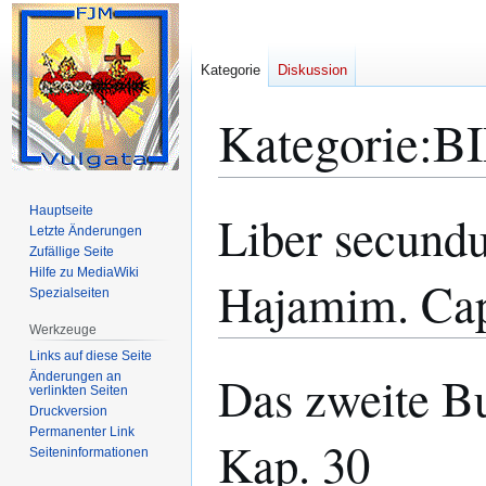
Kategorie
Diskussion
Kategorie
:
BI
Hauptseite
Liber secund
Zur
Zur
Letzte Änderungen
Navigation
Suche
Zufällige Seite
springen
springen
Hilfe zu MediaWiki
Hajamim. Ca
Spezialseiten
Werkzeuge
Links auf diese Seite
Das zweite B
Änderungen an
verlinkten Seiten
Druckversion
Permanenter Link
Kap. 30
Seiten­­informationen