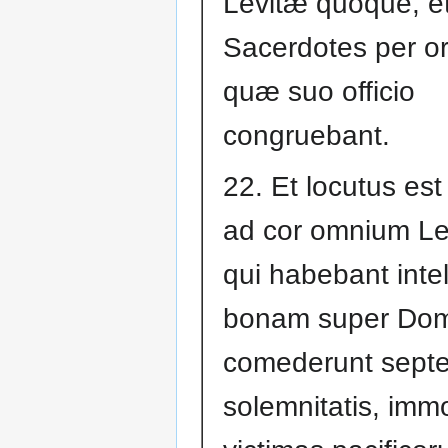
Levitæ quoque, e
Sacerdotes per o
quæ suo officio
congruebant.
22. Et locutus es
ad cor omnium Le
qui habebant inte
bonam super Dom
comederunt sept
solemnitatis, imm