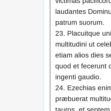
victimas pacificor
laudantes Domi
patrum suorum.
23. Placuitque u
multitudini ut cel
etiam alios dies 
quod et fecerunt
ingenti gaudio.
24. Ezechias eni
præbuerat multitud
tauros, et septem 