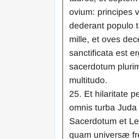
ovium: principes 
dederant populo 
mille, et oves dec
sanctificata est e
sacerdotum pluri
multitudo.
25. Et hilaritate p
omnis turba Juda
Sacerdotum et Le
quam universæ fr