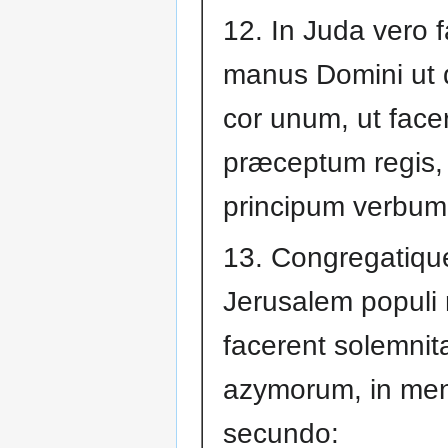
12. In Juda vero f
manus Domini ut d
cor unum, ut facer
præceptum regis,
principum verbum
13. Congregatique
Jerusalem populi 
facerent solemni
azymorum, in me
secundo: