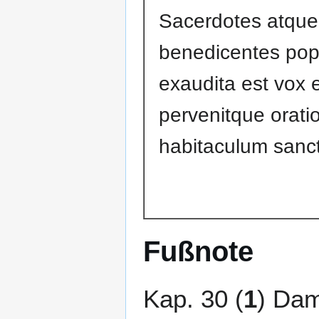
Sacerdotes atque
benedicentes popu
exaudita est vox 
pervenitque oratio
habitaculum sanc
Fußnote
Kap. 30 (
1
) Dam