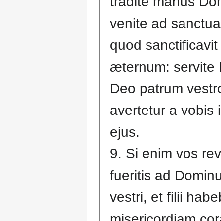
tradite manus Dom
venite ad sanctua
quod sanctificavit 
æternum: servite
Deo patrum vestr
avertetur a vobis i
ejus.
9. Si enim vos rev
fueritis ad Dominu
vestri, et filii hab
misericordiam co