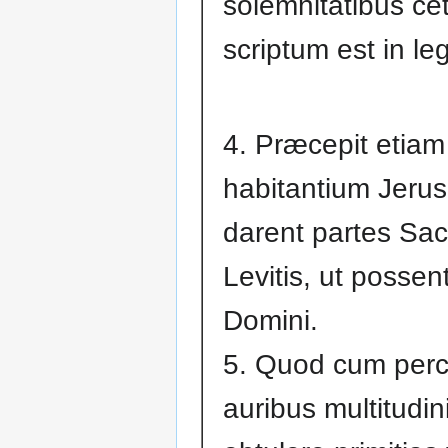
solemnitatibus cet
scriptum est in le
4. Præcepit etiam
habitantium Jerus
darent partes Sac
Levitis, ut possen
Domini.
5. Quod cum percr
auribus multitudin