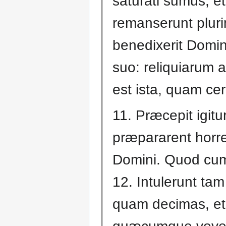
saturati sumus, et
remanserunt plur
benedixerit Domi
suo: reliquiarum 
est ista, quam cer
11. Præcepit igitu
præpararent horr
Domini. Quod cum
12. Intulerunt tam 
quam decimas, et