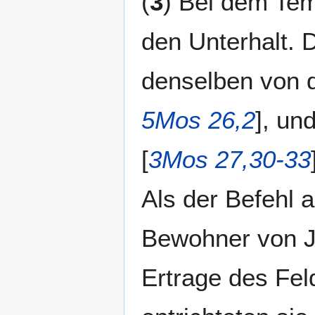
(
3
) Bei dem Temp
den Unterhalt. 
denselben von d
5Mos 26,2
], un
[
3Mos 27,30-33
Als der Befehl 
Bewohner von J
Ertrage des Fel