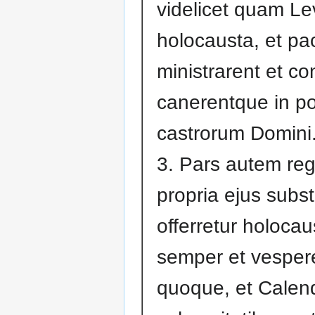
videlicet quam Le
holocausta, et pac
ministrarent et con
canerentque in po
castrorum Domini
3. Pars autem regi
propria ejus subst
offerretur holoca
semper et vesper
quoque, et Calend