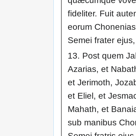
quæcumque vover
fideliter. Fuit au
eorum Chonenias 
Semei frater ejus
13. Post quem Jah
Azarias, et Nabath
et Jerimoth, Joz
et Eliel, et Jesma
Mahath, et Banaia
sub manibus Cho
Semei fratris ejus