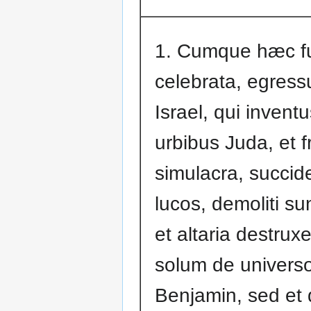
1. Cumque hæc fui
celebrata, egress
Israel, qui inventu
urbibus Juda, et f
simulacra, succid
lucos, demoliti su
et altaria destrux
solum de universo
Benjamin, sed et