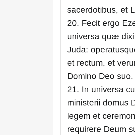
sacerdotibus, et L
20. Fecit ergo Ez
universa quæ dix
Juda: operatusqu
et rectum, et ver
Domino Deo suo.
21. In universa cu
ministerii domus D
legem et ceremon
requirere Deum s