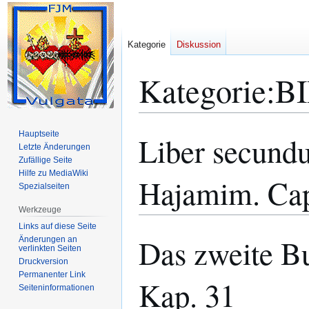
Kategorie
Diskussion
Kategorie
:
BI
Hauptseite
Liber secund
Zur
Zur
Letzte Änderungen
Navigation
Suche
Zufällige Seite
springen
springen
Hilfe zu MediaWiki
Hajamim. Ca
Spezialseiten
Werkzeuge
Links auf diese Seite
Das zweite B
Änderungen an
verlinkten Seiten
Druckversion
Permanenter Link
Kap. 31
Seiten­­informationen