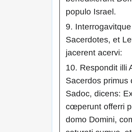
populo Israel.
9. Interrogavitqu
Sacerdotes, et Lev
jacerent acervi:
10. Respondit illi
Sacerdos primus d
Sadoc, dicens: E
cœperunt offerri p
domo Domini, co