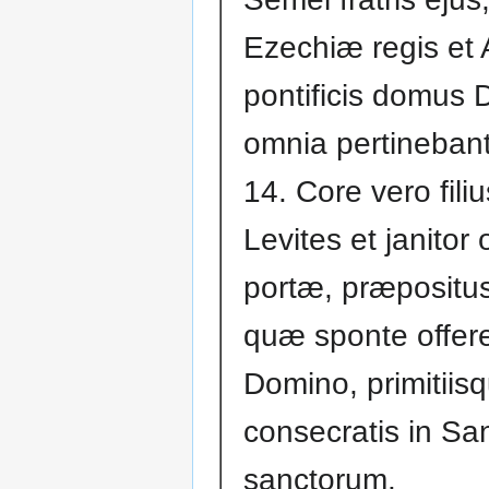
Ezechiæ regis et
pontificis domus 
omnia pertinebant
14. Core vero fil
Levites et janitor 
portæ, præpositus 
quæ sponte offer
Domino, primitiisq
consecratis in Sa
sanctorum.