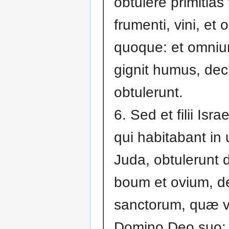
obtulere primitias fi
frumenti, vini, et o
quoque: et omni
gignit humus, de
obtulerunt.
6. Sed et filii Isra
qui habitabant in 
Juda, obtulerunt
boum et ovium, 
sanctorum, quæ v
Domino Deo suo: