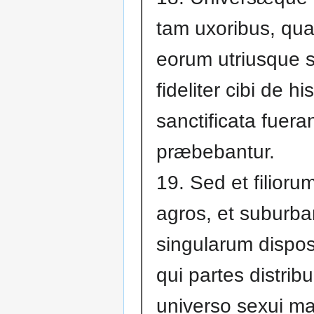
tam uxoribus, qua
eorum utriusque 
fideliter cibi de h
sanctificata fueran
præbebantur.
19. Sed et filioru
agros, et suburb
singularum disposit
qui partes distrib
universo sexui ma