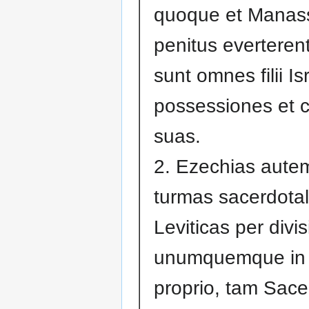
quoque et Manas
penitus everteren
sunt omnes filii Is
possessiones et c
suas.
2. Ezechias autem
turmas sacerdotal
Leviticas per divi
unumquemque in o
proprio, tam Sac