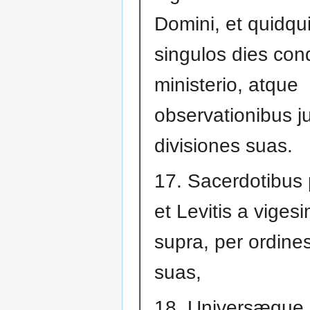
Domini, et quidqu
singulos dies con
ministerio, atque
observationibus j
divisiones suas.
17. Sacerdotibus p
et Levitis a viges
supra, per ordine
suas,
18. Universæque m