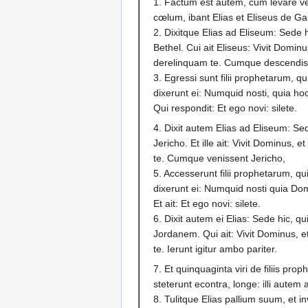
1. Factum est autem, cum levare ve
cœlum, ibant Elias et Eliseus de Gal
2. Dixitque Elias ad Eliseum: Sede 
Bethel. Cui ait Eliseus: Vivit Dominu
derelinquam te. Cumque descendiss
3. Egressi sunt filii prophetarum, qu
dixerunt ei: Numquid nosti, quia h
Qui respondit: Et ego novi: silete.
4. Dixit autem Elias ad Eliseum: Se
Jericho. Et ille ait: Vivit Dominus, 
te. Cumque venissent Jericho,
5. Accesserunt filii prophetarum, qu
dixerunt ei: Numquid nosti quia Do
Et ait: Et ego novi: silete.
6. Dixit autem ei Elias: Sede hic, 
Jordanem. Qui ait: Vivit Dominus, e
te. Ierunt igitur ambo pariter.
7. Et quinquaginta viri de filiis pro
steterunt econtra, longe: illi aut
8. Tulitque Elias pallium suum, et in