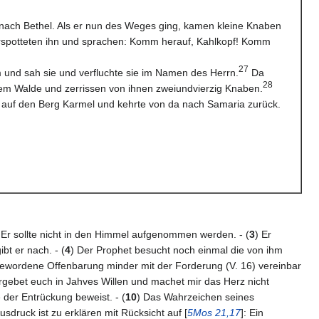
 nach Bethel. Als er nun des Weges ging, kamen kleine Knaben
erspotteten ihn und sprachen: Komm herauf, Kahlkopf! Komm
27
 und sah sie und verfluchte sie im Namen des Herrn.
Da
28
m Walde und zerrissen von ihnen zweiundvierzig Knaben.
t auf den Berg Karmel und kehrte von da nach Samaria zurück.
 Er sollte nicht in den Himmel aufgenommen werden. - (
3
) Er
ibt er nach. - (
4
) Der Prophet besucht noch einmal die von ihm
l gewordene Offenbarung minder mit der Forderung (V. 16) vereinbar
rgebet euch in Jahves Willen und machet mir das Herz nicht
 der Entrückung beweist. - (
10
) Das Wahrzeichen seines
usdruck ist zu erklären mit Rücksicht auf [
5Mos 21,17
]: Ein