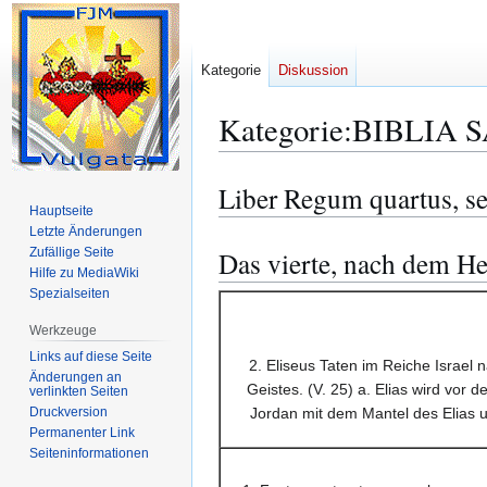
Kategorie
Diskussion
Kategorie
:
BIBLIA S
Liber Regum quartus, s
Zur
Zur
Hauptseite
Navigation
Suche
Letzte Änderungen
springen
springen
Zufällige Seite
Das vierte, nach dem He
Hilfe zu MediaWiki
Spezialseiten
Werkzeuge
Links auf diese Seite
2. Eliseus Taten im Reiche Israel
Änderungen an
Geistes. (V. 25) a. Elias wird vor
verlinkten Seiten
Druckversion
Jordan mit dem Mantel des Elias u
Permanenter Link
Seiten­­informationen