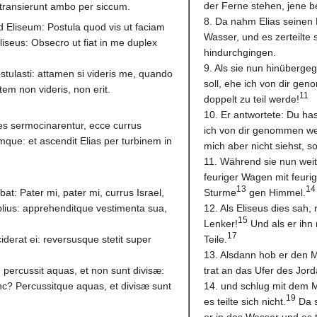
der Ferne stehen, jene 
 transierunt ambo per siccum.
8. Da nahm Elias seinen 
ad Eliseum: Postula quod vis ut faciam
Wasser, und es zerteilte
Eliseus: Obsecro ut fiat in me duplex
hindurchgingen.
9. Als sie nun hinübergeg
ostulasti: attamen si videris me, quando
soll, ehe ich von dir gen
autem non videris, non erit.
11
doppelt zu teil werde!
10. Er antwortete: Du has
es sermocinarentur, ecce currus
ich von dir genommen wer
umque: et ascendit Elias per turbinem in
mich aber nicht siehst, s
11. Während sie nun weit
feuriger Wagen mit feuri
13
14
at: Pater mi, pater mi, currus Israel,
Sturme
gen Himmel.
plius: apprehenditque vestimenta sua,
12. Als Eliseus dies sah,
15
Lenker!
Und als er ihn 
17
ciderat ei: reversusque stetit super
Teile.
13. Alsdann hob er den M
i, percussit aquas, et non sunt divisæ:
trat an das Ufer des Jor
unc? Percussitque aquas, et divisæ sunt
14. und schlug mit dem M
19
es teilte sich nicht.
Da s
er in das Wasser und es t