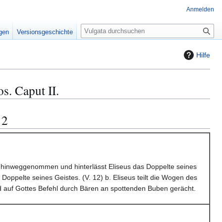
Anmelden
S
igen
Versionsgeschichte
u
c
Hilfe
h
e
. Caput II.
 2
el hinweggenommen und hinterlässt Eliseus das Doppelte seines
oppelte seines Geistes. (V. 12) b. Eliseus teilt die Wogen des
rd auf Gottes Befehl durch Bären an spottenden Buben gerächt.