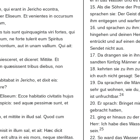
15. Als die Söhne der Pr
, qui erant in Jericho econtra,
sprachen sie: Der Geist 
uper Eliseum. Et venientes in occursum
ihm entgegen und warfen 
am,
16. und sprachen zu ihm:
s tuis sunt quinquaginta viri fortes, qui
hingehen und deinen Herr
m, ne forte tulerit eum Spiritus
entrückt und auf einen de
ontium, aut in unam vallium. Qui ait:
Sendet nicht aus.
17. Da drangen sie in ihn, 
ceret, et diceret: Mittite. Et
sandten fünfzig Männer a
um quæsissent tribus diebus, non
18. kehrten sie zu ihm zu
ich euch nicht gesagt: Se
bitabat in Jericho, et dixit eis:
19. Da sprachen die Männe
ere?
sehr gut wohnen, wie du, 
24
 Eliseum: Ecce habitatio civitatis hujus
ist unfruchtbar.
rspicis: sed aquæ pessimæ sunt, et
20. Er sprach: Bringet mi
gebracht hatten,
m, et mittite in illud sal. Quod cum
21. ging er hinaus zu der
Herr: Ich habe dies Wasse
25
t in illum sal, et ait: Hæc dicit
sein.
it ultra in eis mors, neque sterilitas.
22. So ward das Wasser g