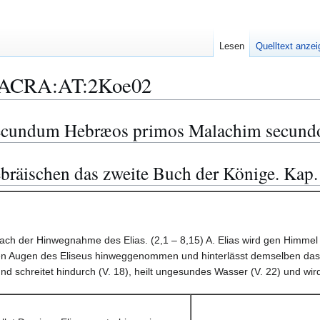
Lesen
Quelltext anze
ACRA:AT:2Koe02
ecundum Hebræos primos Malachim secundos
bräischen das zweite Buch der Könige. Kap.
 nach der Hinwegnahme des Elias. (2,1 – 8,15) A. Elias wird gen Himm
 den Augen des Eliseus hinweggenommen und hinterlässt demselben das D
nd schreitet hindurch (V. 18), heilt ungesundes Wasser (V. 22) und wi