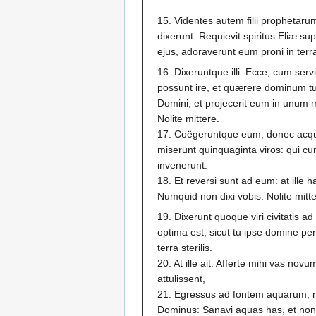
15. Videntes autem filii prophetarum
dixerunt: Requievit spiritus Eliæ s
ejus, adoraverunt eum proni in terr
16. Dixeruntque illi: Ecce, cum servi
possunt ire, et quærere dominum tuu
Domini, et projecerit eum in unum m
Nolite mittere.
17. Coëgeruntque eum, donec acquies
miserunt quinquaginta viros: qui c
invenerunt.
18. Et reversi sunt ad eum: at ille ha
Numquid non dixi vobis: Nolite mitt
19. Dixerunt quoque viri civitatis ad
optima est, sicut tu ipse domine pe
terra sterilis.
20. At ille ait: Afferte mihi vas novu
attulissent,
21. Egressus ad fontem aquarum, misi
Dominus: Sanavi aquas has, et non er