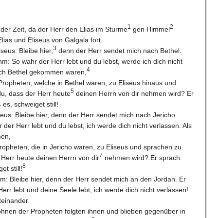
1
2
der Zeit, da der Herr den Elias im Sturme
gen Himmel
lias und Eliseus von Galgala fort.
3
seus: Bleibe hier,
denn der Herr sendet mich nach Bethel.
hm: So wahr der Herr lebt und du lebst, werde ich dich nicht
4
nach Bethel gekommen waren,
Propheten, welche in Bethel waren, zu Eliseus hinaus und
5
u, dass der Herr heute
deinen Herrn von dir nehmen wird? Er
es, schweiget still!
seus: Bleibe hier, denn der Herr sendet mich nach Jericho.
 der Herr lebt und du lebst, ich werde dich nicht verlassen. Als
men,
Propheten, die in Jericho waren, zu Eliseus und sprachen zu
7
Herr heute deinen Herrn von dir
nehmen wird? Er sprach:
8
t still!
hm: Bleibe hier, denn der Herr sendet mich an den Jordan. Er
err lebt und deine Seele lebt, ich werde dich nicht verlassen!
teinander
öhnen der Propheten folgten ihnen und blieben gegenüber in