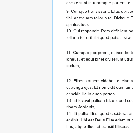
divisæ sunt in utramque partem, et
9. Cumque transissent, Elias dixit 
tibi, antequam tollar a te. Dixitque 
spiritus tuus.
10. Qui respondit: Rem difficilem p
tollar a te, erit tibi quod petisti: si 
11. Cumque pergerent, et incedent
igneus, et equi ignei diviserunt utr
cœlum,
12. Eliseus autem videbat, et clamab
et auriga ejus. Et non vidit eum am
et scidit illa in duas partes.
13. Et levavit pallium Eliæ, quod ce
ripam Jordanis,
14. Et pallio Eliæ, quod ceciderat e
et dixit: Ubi est Deus Eliæ etiam n
huc, atque illuc, et transiit Eliseus.