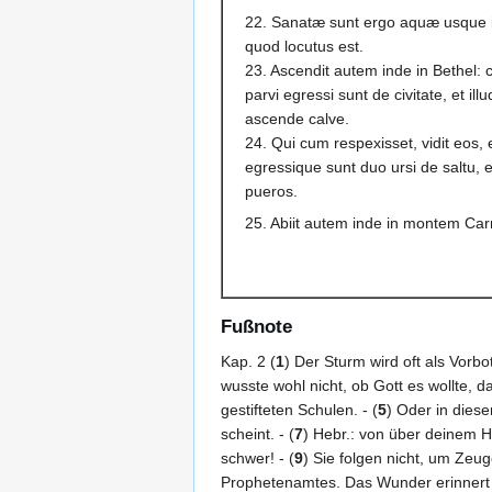
22. Sanatæ sunt ergo aquæ usque in
quod locutus est.
23. Ascendit autem inde in Bethel:
parvi egressi sunt de civitate, et il
ascende calve.
24. Qui cum respexisset, vidit eos, 
egressique sunt duo ursi de saltu, 
pueros.
25. Abiit autem inde in montem Car
Fußnote
Kap. 2 (
1
) Der Sturm wird oft als Vorbo
wusste wohl nicht, ob Gott es wollte, da
gestifteten Schulen. - (
5
) Oder in dieser
scheint. - (
7
) Hebr.: von über deinem Ha
schwer! - (
9
) Sie folgen nicht, um Zeu
Prophetenamtes. Das Wunder erinnert an