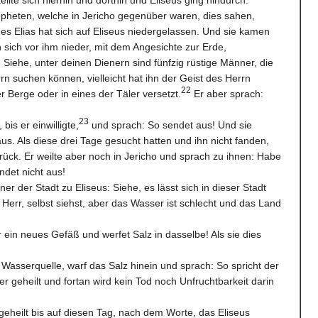
opheten, welche in Jericho gegenüber waren, dies sahen,
des Elias hat sich auf Eliseus niedergelassen. Und sie kamen
sich vor ihm nieder, mit dem Angesichte zur Erde,
 Siehe, unter deinen Dienern sind fünfzig rüstige Männer, die
n suchen können, vielleicht hat ihn der Geist des Herrn
22
r Berge oder in eines der Täler versetzt.
Er aber sprach:
23
bis er einwilligte,
und sprach: So sendet aus! Und sie
us. Als diese drei Tage gesucht hatten und ihn nicht fanden,
rück. Er weilte aber noch in Jericho und sprach zu ihnen: Habe
ndet nicht aus!
r der Stadt zu Eliseus: Siehe, es lässt sich in dieser Stadt
Herr, selbst siehst, aber das Wasser ist schlecht und das Land
r ein neues Gefäß und werfet Salz in dasselbe! Als sie dies
 Wasserquelle, warf das Salz hinein und sprach: So spricht der
r geheilt und fortan wird kein Tod noch Unfruchtbarkeit darin
eheilt bis auf diesen Tag, nach dem Worte, das Eliseus