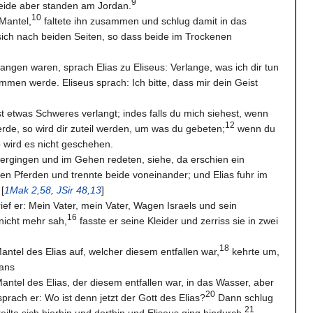
9
beide aber standen am Jordan.
10
Mantel,
faltete ihn zusammen und schlug damit in das
 sich nach beiden Seiten, so dass beide im Trockenen
angen waren, sprach Elias zu Eliseus: Verlange, was ich dir tun
ommen werde. Eliseus sprach: Ich bitte, dass mir dein Geist
t etwas Schweres verlangt; indes falls du mich siehest, wenn
12
de, so wird dir zuteil werden, um was du gebeten;
wenn du
o wird es nicht geschehen.
ergingen und im Gehen redeten, siehe, da erschien ein
gen Pferden und trennte beide voneinander; und Elias fuhr im
[
1Mak 2,58
,
JSir 48,13
]
 rief er: Mein Vater, mein Vater, Wagen Israels und sein
16
nicht mehr sah,
fasste er seine Kleider und zerriss sie in zwei
18
antel des Elias auf, welcher diesem entfallen war,
kehrte um,
dans
antel des Elias, der diesem entfallen war, in das Wasser, aber
20
prach er: Wo ist denn jetzt der Gott des Elias?
Dann schlug
21
eilte sich hierhin und dorthin und Eliseus ging hindurch.