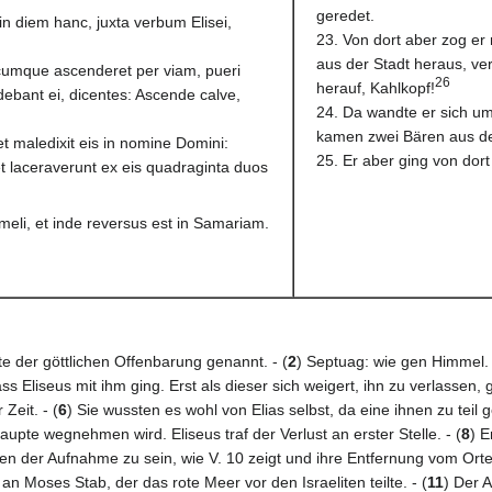
geredet.
 diem hanc, juxta verbum Elisei,
23. Von dort aber zog er
aus der Stadt heraus, v
 cumque ascenderet per viam, pueri
26
herauf, Kahlkopf!
ludebant ei, dicentes: Ascende calve,
24. Da wandte er sich um
kamen zwei Bären aus de
et maledixit eis in nomine Domini:
25. Er aber ging von dor
et laceraverunt ex eis quadraginta duos
meli, et inde reversus est in Samariam.
te der göttlichen Offenbarung genannt. - (
2
) Septuag: wie gen Himmel.
ss Eliseus mit ihm ging. Erst als dieser sich weigert, ihn zu verlassen, g
 Zeit. - (
6
) Sie wussten es wohl von Elias selbst, da eine ihnen zu tei
upte wegnehmen wird. Eliseus traf der Verlust an erster Stelle. - (
8
) E
gen der Aufnahme zu sein, wie V. 10 zeigt und ihre Entfernung vom Orte
 Moses Stab, der das rote Meer vor den Israeliten teilte. - (
11
) Der A