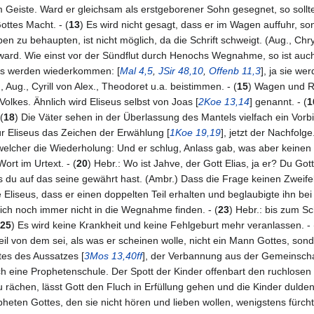
 Geiste. Ward er gleichsam als erstgeborener Sohn gesegnet, so sollte 
ottes Macht. - (
13
) Es wird nicht gesagt, dass er im Wagen auffuhr, s
n zu behaupten, ist nicht möglich, da die Schrift schweigt. (Aug., Ch
t ward. Wie einst vor der Sündflut durch Henochs Wegnahme, so ist auch
as werden wiederkommen: [
Mal 4,5
,
JSir 48,10
,
Offenb 11,3
], ja sie we
 Aug., Cyrill von Alex., Theodoret u.a. beistimmen. - (
15
) Wagen und Ro
olkes. Ähnlich wird Eliseus selbst von Joas [
2Koe 13,14
] genannt. - (
1
(
18
) Die Väter sehen in der Überlassung des Mantels vielfach ein Vorb
für Eliseus das Zeichen der Erwählung [
1Koe 19,19
], jetzt der Nachfolge.
 welcher die Wiederholung: Und er schlug, Anlass gab, was aber keinen
ort im Urtext. - (
20
) Hebr.: Wo ist Jahve, der Gott Elias, ja er? Du Got
 auf das seine gewährt hast. (Ambr.) Dass die Frage keinen Zweifel en
 Eliseus, dass er einen doppelten Teil erhalten und beglaubigte ihn bei
ich noch immer nicht in die Wegnahme finden. - (
23
) Hebr.: bis zum S
25
) Es wird keine Krankheit und keine Fehlgeburt mehr veranlassen. - 
il von dem sei, als was er scheinen wolle, nicht ein Mann Gottes, sonde
tes des Aussatzes [
3Mos 13,40ff
], der Verbannung aus der Gemeinschaf
h eine Prophetenschule. Der Spott der Kinder offenbart den ruchlosen Si
ächen, lässt Gott den Fluch in Erfüllung gehen und die Kinder dulden di
heten Gottes, den sie nicht hören und lieben wollen, wenigstens fürchte