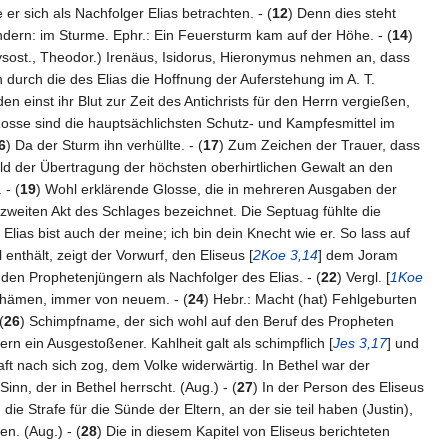
er sich als Nachfolger Elias betrachten. - (
12
) Denn dies steht
ondern: im Sturme. Ephr.: Ein Feuersturm kam auf der Höhe. - (
14
)
rysost., Theodor.) Irenäus, Isidorus, Hieronymus nehmen an, dass
 durch die des Elias die Hoffnung der Auferstehung im A. T.
rden einst ihr Blut zur Zeit des Antichrists für den Herrn vergießen,
sse sind die hauptsächlichsten Schutz- und Kampfesmittel im
6
) Da der Sturm ihn verhüllte. - (
17
) Zum Zeichen der Trauer, dass
ild der Übertragung der höchsten oberhirtlichen Gewalt an den
 - (
19
) Wohl erklärende Glosse, die in mehreren Ausgaben der
 zweiten Akt des Schlages bezeichnet. Die Septuag fühlte die
t Elias bist auch der meine; ich bin dein Knecht wie er. So lass auf
thält, zeigt der Vorwurf, den Eliseus [
2Koe 3,14
] dem Joram
 den Prophetenjüngern als Nachfolger des Elias. - (
22
) Vergl. [
1Koe
chämen, immer von neuem. - (
24
) Hebr.: Macht (hat) Fehlgeburten
(
26
) Schimpfname, der sich wohl auf den Beruf des Propheten
rn ein Ausgestoßener. Kahlheit galt als schimpflich [
Jes 3,17
] und
t nach sich zog, dem Volke widerwärtig. In Bethel war der
nn, der in Bethel herrscht. (Aug.) - (
27
) In der Person des Eliseus
e Strafe für die Sünde der Eltern, an der sie teil haben (Justin),
n. (Aug.) - (
28
) Die in diesem Kapitel von Eliseus berichteten