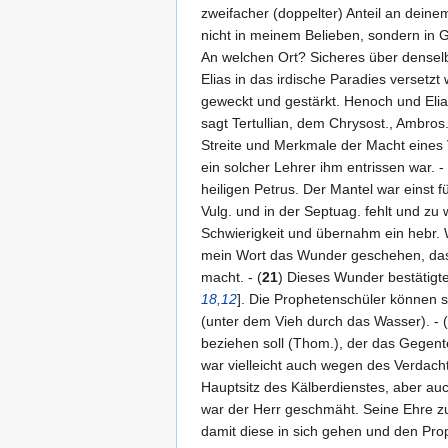
zweifacher (doppelter) Anteil an deinem
nicht in meinem Belieben, sondern in G
An welchen Ort? Sicheres über denselbe
Elias in das irdische Paradies versetz
geweckt und gestärkt. Henoch und Eli
sagt Tertullian, dem Chrysost., Ambros.,
Streite und Merkmale der Macht eines V
ein solcher Lehrer ihm entrissen war. - 
heiligen Petrus. Der Mantel war einst 
Vulg. und in der Septuag. fehlt und zu
Schwierigkeit und übernahm ein hebr. W
mein Wort das Wunder geschehen, das du
macht. - (
21
) Dieses Wunder bestätigte
18,12
]. Die Prophetenschüler können s
(unter dem Vieh durch das Wasser). - (
beziehen soll (Thom.), der das Gegente
war vielleicht auch wegen des Verdach
Hauptsitz des Kälberdienstes, aber auc
war der Herr geschmäht. Seine Ehre zu r
damit diese in sich gehen und den Prop