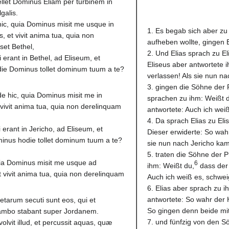
llet Dominus Eliam per turbinem in
galis.
hic, quia Dominus misit me usque in
1. Es begab sich aber zu 
s, et vivit anima tua, quia non
aufheben wollte, gingen E
et Bethel,
2. Und Elias sprach zu Eli
i erant in Bethel, ad Eliseum, et
Eliseus aber antwortete i
odie Dominus tollet dominum tuum a te?
verlassen! Als sie nun 
3. gingen die Söhne der 
de hic, quia Dominus misit me in
sprachen zu ihm: Weißt d
et vivit anima tua, quia non derelinquam
antwortete: Auch ich weiß 
4. Da sprach Elias zu Eli
i erant in Jericho, ad Eliseum, et
Dieser erwiderte: So wahr
minus hodie tollet dominum tuum a te?
sie nun nach Jericho ka
5. traten die Söhne der 
quia Dominus misit me usque ad
6
ihm: Weißt du,
dass der 
t vivit anima tua, quia non derelinquam
Auch ich weiß es, schweige
6. Elias aber sprach zu i
antwortete: So wahr der H
phetarum secuti sunt eos, qui et
So gingen denn beide mi
em ambo stabant super Jordanem.
7. und fünfzig von den S
volvit illud, et percussit aquas, quæ