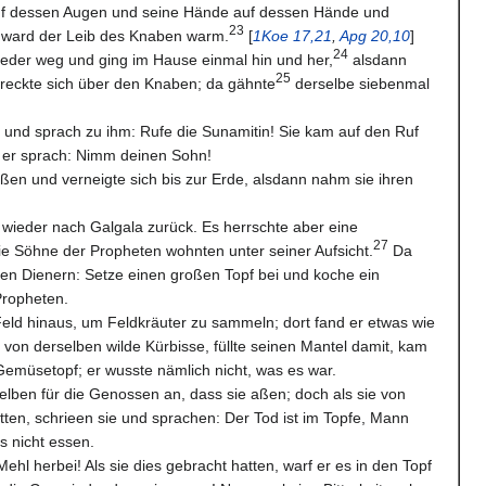
f dessen Augen und seine Hände auf dessen Hände und
23
a ward der Leib des Knaben warm.
[
1Koe 17,21
,
Apg 20,10
]
24
ieder weg und ging im Hause einmal hin und her,
alsdann
25
streckte sich über den Knaben; da gähnte
derselbe siebenmal
zi und sprach zu ihm: Rufe die Sunamitin! Sie kam auf den Ruf
d er sprach: Nimm deinen Sohn!
üßen und verneigte sich bis zur Erde, alsdann nahm sie ihren
 wieder nach Galgala zurück. Es herrschte aber eine
27
e Söhne der Propheten wohnten unter seiner Aufsicht.
Da
en Dienern: Setze einen großen Topf bei und koche ein
Propheten.
Feld hinaus, um Feldkräuter zu sammeln; dort fand er etwas wie
on derselben wilde Kürbisse, füllte seinen Mantel damit, kam
 Gemüsetopf; er wusste nämlich nicht, was es war.
selben für die Genossen an, dass sie aßen; doch als sie von
en, schrieen sie und sprachen: Der Tod ist im Topfe, Mann
s nicht essen.
Mehl herbei! Als sie dies gebracht hatten, warf er es in den Topf