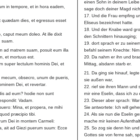
einen Sohn in deinem Leibe 
ilium in tempore, et in hora eadem,
sage doch deiner Magd nic
17. Und die Frau empfing un
et quædam dies, et egressus esset
Eliseus bezeichnet hatte.
18. Und der Knabe ward gro
 caput meum doleo. At ille dixit
den Schnittern hinausging;
m suam.
19. dort sprach er zu seinem
eum ad matrem suam, posuit eum illa
befahl seinem Knechte: Nimm
, et mortuus est.
20. Da nahm er ihn und brach
um super lectulum hominis Dei, et
Mittag, alsdann starb er.
21. Da ging sie hinauf, legt
tte mecum, obsecro, unum de pueris,
sie außen war,
minem Dei, et revertar.
22. rief sie ihren Mann und 
adis ad eum? hodie non sunt
mir eine Eselin, dass ich 
spondit: Vadam.
23. Dieser aber sprach: Wa
puero: Mina, et propera, ne mihi
Sie antwortete: Ich will gehe
uod præcipio tibi.
24. Als sie nun die Eselin g
 virum Dei in montem Carmeli:
mache mir keinen Aufenthalt
a, ait ad Giezi puerum suum: Ecce
25. So zog sie denn hin un
Gottes sie von ferne sah, s