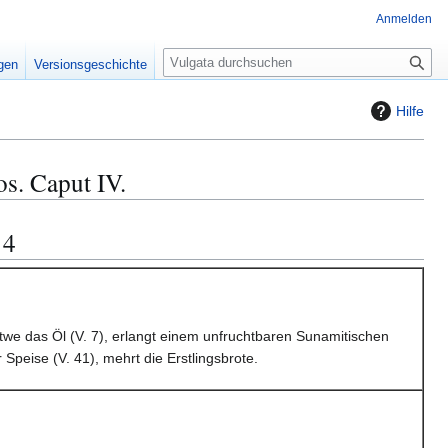
Anmelden
S
igen
Versionsgeschichte
u
c
Hilfe
h
e
s. Caput IV.
 4
itwe das Öl (V. 7), erlangt einem unfruchtbaren Sunamitischen
 Speise (V. 41), mehrt die Erstlingsbrote.