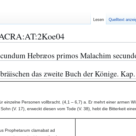
Lesen
Quelltext anze
ACRA:AT:2Koe04
secundum Hebræos primos Malachim secundo
bräischen das zweite Buch der Könige. Kap.
ür einzelne Personen vollbracht. (4,1 – 6,7) a. Er mehrt einer armen W
Sohn (V. 17), erweckt diesen vom Tode (V. 38), hebt die Bitterkeit einer
us Prophetarum clamabat ad