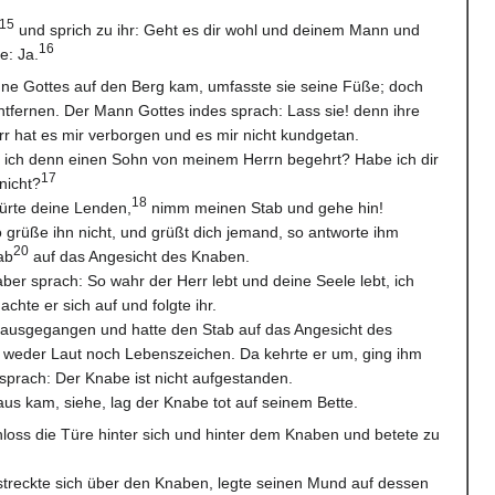
15
und sprich zu ihr: Geht es dir wohl und deinem Mann und
16
e: Ja.
nne Gottes auf den Berg kam, umfasste sie seine Füße; doch
entfernen. Der Mann Gottes indes sprach: Lass sie! denn ihre
rr hat es mir verborgen und es mir nicht kundgetan.
e ich denn einen Sohn von meinem Herrn begehrt? Habe ich dir
17
nicht?
18
ürte deine Lenden,
nimm meinen Stab und gehe hin!
 grüße ihn nicht, und grüßt dich jemand, so antworte ihm
20
ab
auf das Angesicht des Knaben.
ber sprach: So wahr der Herr lebt und deine Seele lebt, ich
chte er sich auf und folgte ihr.
orausgegangen und hatte den Stab auf das Angesicht des
 weder Laut noch Lebenszeichen. Da kehrte er um, ging ihm
prach: Der Knabe ist nicht aufgestanden.
aus kam, siehe, lag der Knabe tot auf seinem Bette.
chloss die Türe hinter sich und hinter dem Knaben und betete zu
 streckte sich über den Knaben, legte seinen Mund auf dessen