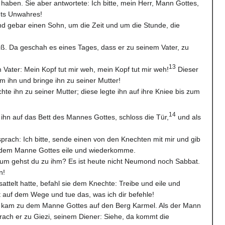
haben. Sie aber antwortete: Ich bitte, mein Herr, Mann Gottes,
hts Unwahres!
d gebar einen Sohn, um die Zeit und um die Stunde, die
ß. Da geschah es eines Tages, dass er zu seinem Vater, zu
13
 Vater: Mein Kopf tut mir weh, mein Kopf tut mir weh!
Dieser
 ihn und bringe ihn zu seiner Mutter!
te ihn zu seiner Mutter; diese legte ihn auf ihre Kniee bis zum
14
e ihn auf das Bett des Mannes Gottes, schloss die Tür,
und als
sprach: Ich bitte, sende einen von den Knechten mit mir und gib
zu dem Manne Gottes eile und wiederkomme.
rum gehst du zu ihm? Es ist heute nicht Neumond noch Sabbat.
n!
esattelt hatte, befahl sie dem Knechte: Treibe und eile und
 auf dem Wege und tue das, was ich dir befehle!
d kam zu dem Manne Gottes auf den Berg Karmel. Als der Mann
prach er zu Giezi, seinem Diener: Siehe, da kommt die