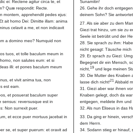
ic ei: Rectene agitur circa te, et
Sunamitin!
uum? Quæ respondit: Recte.
26. Gehe ihr doch entgegen
in montem, apprehendit pedes ejus:
deinem Sohn? Sie antwortet
Et ait homo Dei: Dimitte illam: anima
27. Als sie aber zu dem Ma
inus celavit a me, et non indicavit
Giezi trat hinzu, um sie zu 
Seele ist betrübt und der He
 filium a domino meo? Numquid non
28. Sie sprach zu ihm: Hab
nicht gesagt: Täusche mich 
mbos tuos, et tolle baculum meum in
29. Er sprach zu Giezi: Umg
i homo, non salutes eum: et si
Begegnet dir ein Mensch, so
ndeas illi: et pones baculum meum
19
nicht,
und lege meinen St
30. Die Mutter des Knaben a
inus, et vivit anima tua, non
21
lasse dich nicht!
Alsbald ma
us est eam.
31. Giezi aber war ihnen v
eos, et posuerat baculum super
Knaben gelegt, doch da war
e sensus: reversusque est in
entgegen, meldete ihm und s
ns: Non surrexit puer.
32. Als nun Eliseus in das H
um, et ecce puer mortuus jacebat in
33. Da ging er hinein, vers
dem Herrn.
er se, et super puerum: et oravit ad
34. Sodann stieg er hinauf,