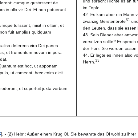
und sprach: Richte es an fü
ederent: cumque gustassent de
im Topfe.
s in olla vir Dei. Et non potuerunt
42. Es kam aber ein Mann v
31
zwanzig Gerstenbrote
und
Cumque tulissent, misit in ollam, et
den Leuten, dass sie essen!
 non fuit amplius quidquam
43. Sein Diener aber antwor
vorsetzen sollte? Er sprach
salisa deferens viro Dei panes
der Herr: Sie werden essen 
eos, et frumentum novum in pera
44. Er legte es ihnen also 
edat.
33
Herrn.
: Quantum est hoc, ut apponam
opulo, ut comedat: hæc enim dicit
mederunt, et superfuit juxta verbum
5
]. - (
2
) Hebr.: Außer einem Krug Öl. Sie bewahrte das Öl wohl zu ihrer