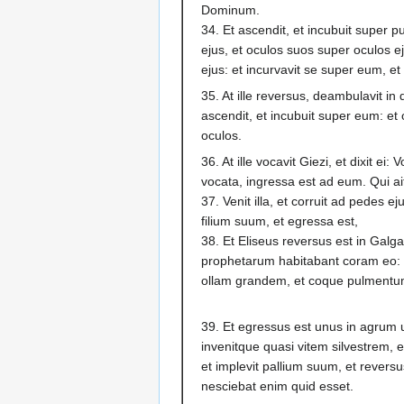
Dominum.
34. Et ascendit, et incubuit super
ejus, et oculos suos super oculos 
ejus: et incurvavit se super eum, et 
35. At ille reversus, deambulavit in
ascendit, et incubuit super eum: et 
oculos.
36. At ille vocavit Giezi, et dixit 
vocata, ingressa est ad eum. Qui ait
37. Venit illa, et corruit ad pedes ej
filium suum, et egressa est,
38. Et Eliseus reversus est in Galgal
prophetarum habitabant coram eo: d
ollam grandem, et coque pulmentum 
39. Et egressus est unus in agrum u
invenitque quasi vitem silvestrem, e
et implevit pallium suum, et reversu
nesciebat enim quid esset.