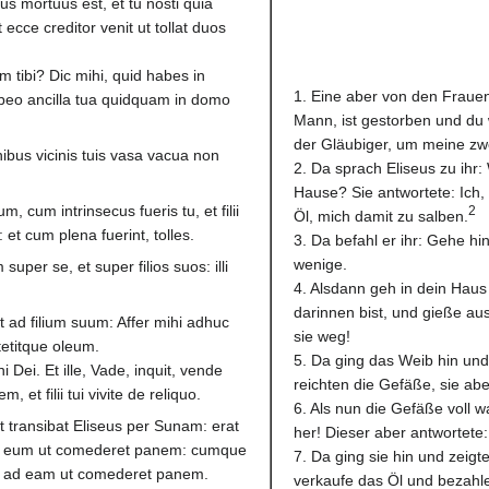
us mortuus est, et tu nosti quia
ecce creditor venit ut tollat duos
am tibi? Dic mihi, quid habes in
1. Eine aber von den Frauen
abeo ancilla tua quidquam in domo
Mann, ist gestorben und du 
der Gläubiger, um meine zw
ibus vicinis tuis vasa vacua non
2. Da sprach Eliseus zu ihr:
Hause? Sie antwortete: Ich
, cum intrinsecus fueris tu, et filii
2
Öl, mich damit zu salben.
 et cum plena fuerint, tolles.
3. Da befahl er ihr: Gehe h
wenige.
m super se, et super filios suos: illi
4. Alsdann geh in dein Haus
darinnen bist, und gieße aus
t ad filium suum: Affer mihi adhuc
sie weg!
tetitque oleum.
5. Da ging das Weib hin und
ni Dei. Et ille, Vade, inquit, vende
reichten die Gefäße, sie abe
, et filii tui vivite de reliquo.
6. Als nun die Gefäße voll 
 transibat Eliseus per Sunam: erat
her! Dieser aber antwortete:
it eum ut comederet panem: cumque
7. Da ging sie hin und zeig
bat ad eam ut comederet panem.
verkaufe das Öl und bezahl