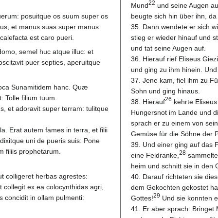
22
Mund
und seine Augen au
 puerum: posuitque os suum super os
beugte sich hin über ihn, d
ejus, et manus suas super manus
35. Dann wendete er sich w
calefacta est caro pueri.
stieg er wieder hinauf und 
und tat seine Augen auf.
 domo, semel huc atque illuc: et
36. Hierauf rief Eliseus Gie
oscitavit puer septies, aperuitque
und ging zu ihm hinein. Un
37. Jene kam, fiel ihm zu F
ei: Voca Sunamitidem hanc. Quæ
Sohn und ging hinaus.
: Tolle filium tuum.
26
38. Hierauf
kehrte Eliseus
us, et adoravit super terram: tulitque
Hungersnot im Lande und di
sprach er zu einem von sein
a. Erat autem fames in terra, et filii
Gemüse für die Söhne der 
ixitque uni de pueris suis: Pone
39. Und einer ging auf das 
filiis prophetarum.
28
eine Feldranke,
sammelte v
heim und schnitt sie in den
t colligeret herbas agrestes:
40. Darauf richteten sie die
t collegit ex ea colocynthidas agri,
dem Gekochten gekostet hatt
29
s concidit in ollam pulmenti:
Gottes!
Und sie konnten e
41. Er aber sprach: Bringet 