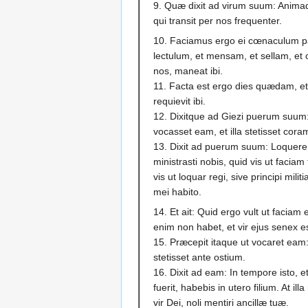
9. Quæ dixit ad virum suum: Animadv
qui transit per nos frequenter.
10. Faciamus ergo ei cœnaculum p
lectulum, et mensam, et sellam, et
nos, maneat ibi.
11. Facta est ergo dies quædam, et 
requievit ibi.
12. Dixitque ad Giezi puerum suum
vocasset eam, et illa stetisset cora
13. Dixit ad puerum suum: Loquere
ministrasti nobis, quid vis ut facia
vis ut loquar regi, sive principi mil
mei habito.
14. Et ait: Quid ergo vult ut faciam 
enim non habet, et vir ejus senex es
15. Præcepit itaque ut vocaret eam
stetisset ante ostium.
16. Dixit ad eam: In tempore isto, 
fuerit, habebis in utero filium. At i
vir Dei, noli mentiri ancillæ tuæ.