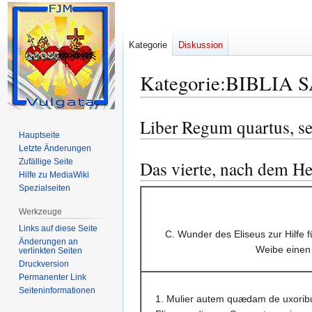
Kategorie
Diskussion
Kategorie
:
BIBLIA S
Liber Regum quartus, 
Zur
Zur
Hauptseite
Navigation
Suche
Letzte Änderungen
springen
springen
Zufällige Seite
Das vierte, nach dem He
Hilfe zu MediaWiki
Spezialseiten
Werkzeuge
Links auf diese Seite
C. Wunder des Eliseus zur Hilfe f
Änderungen an
Weibe einen 
verlinkten Seiten
Druckversion
Permanenter Link
Seiten­­informationen
1. Mulier autem quædam de uxorib