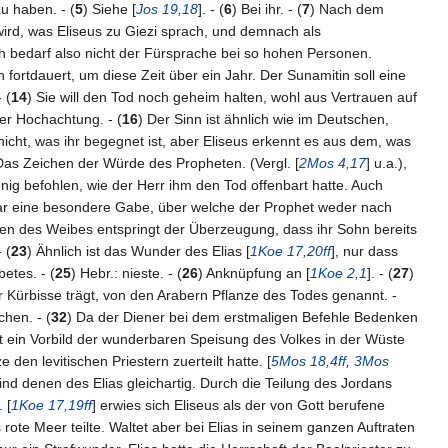
u haben. - (
5
) Siehe [
Jos 19,18
]. - (
6
) Bei ihr. - (
7
) Nach dem
t wird, was Eliseus zu Giezi sprach, und demnach als
ch bedarf also nicht der Fürsprache bei so hohen Personen.
 fortdauert, um diese Zeit über ein Jahr. Der Sunamitin soll eine
- (
14
) Sie will den Tod noch geheim halten, wohl aus Vertrauen auf
er Hochachtung. - (
16
) Der Sinn ist ähnlich wie im Deutschen,
icht, was ihr begegnet ist, aber Eliseus erkennt es aus dem, was
Das Zeichen der Würde des Propheten. (Vergl. [
2Mos 4,17
] u.a.),
ig befohlen, wie der Herr ihm den Tod offenbart hatte. Auch
 war eine besondere Gabe, über welche der Prophet weder nach
en des Weibes entspringt der Überzeugung, dass ihr Sohn bereits
- (
23
) Ähnlich ist das Wunder des Elias [
1Koe 17,20ff
], nur dass
etes. - (
25
) Hebr.: nieste. - (
26
) Anknüpfung an [
1Koe 2,1
]. - (
27
)
r Kürbisse trägt, von den Arabern Pflanze des Todes genannt. -
chen. - (
32
) Da der Diener bei dem erstmaligen Befehle Bedenken
t ein Vorbild der wunderbaren Speisung des Volkes in der Wüste
en levitischen Priestern zuerteilt hatte. [
5Mos 18,4ff
,
3Mos
ind denen des Elias gleichartig. Durch die Teilung des Jordans
. [
1Koe 17,19ff
] erwies sich Eliseus als der von Gott berufene
te Meer teilte. Waltet aber bei Elias in seinem ganzen Auftraten