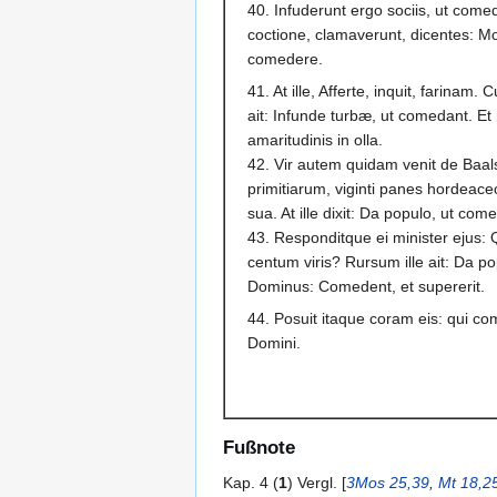
40. Infuderunt ergo sociis, ut com
coctione, clamaverunt, dicentes: Mor
comedere.
41. At ille, Afferte, inquit, farinam. 
ait: Infunde turbæ, ut comedant. Et
amaritudinis in olla.
42. Vir autem quidam venit de Baal
primitiarum, viginti panes hordeac
sua. At ille dixit: Da populo, ut com
43. Responditque ei minister ejus
centum viris? Rursum ille ait: Da p
Dominus: Comedent, et supererit.
44. Posuit itaque coram eis: qui co
Domini.
Fußnote
Kap. 4 (
1
) Vergl. [
3Mos 25,39
,
Mt 18,2