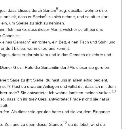
5
ges, dass Eliseus durch Sunam
zog; daselbst wohnte eine
6
 anhielt, dass er Speise
zu sich nehme, und so oft er dort
hr ein, um Speise zu sich zu nehmen.
nn: Ich merke, dass dieser Mann, welcher so oft bei uns
 Gottes ist.
7
 kleines Gemach
einrichten, ein Bett, einen Tisch und Stuhl und
 er dort bleibe, wenn er zu uns kommt.
 Tages, dass er dorthin kam und in das Gemach einkehrte und
iener Giezi: Rufe die Sunamitin dort! Als dieser sie gerufen
er: Sage zu ihr: Siehe, du hast uns in allem eifrig bedient,
un soll? Hast du etwa ein Anliegen und willst du, dass ich mit dem
10
rer rede? Sie antwortete: Ich wohne inmitten meines Volkes.
lso, dass ich ihr tue? Giezi antwortete: Frage nicht! sie hat ja
 alt.
 rufen. Als dieser sie gerufen hatte und sie vor dem Eingange
12
ese Zeit und zu eben dieser Stunde,
da du lebst, wirst du