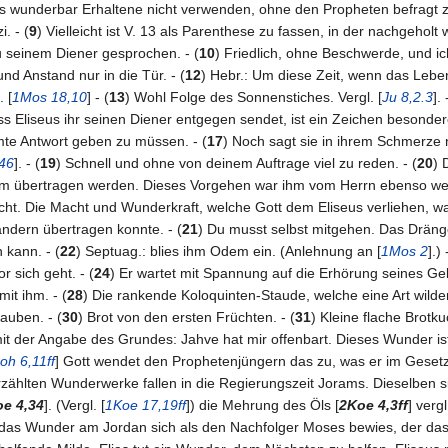
das wunderbar Erhaltene nicht verwenden, ohne den Propheten befragt z
i. - (
9
) Vielleicht ist V. 13 als Parenthese zu fassen, in der nachgehol
u seinem Diener gesprochen. - (
10
) Friedlich, ohne Beschwerde, und i
 und Anstand nur in die Tür. - (
12
) Hebr.: Um diese Zeit, wenn das Leben
 [
1Mos 18,10
] - (
13
) Wohl Folge des Sonnenstiches. Vergl. [
Ju 8,2.3
]. 
ss Eliseus ihr seinen Diener entgegen sendet, ist ein Zeichen besonder
te Antwort geben zu müssen. - (
17
) Noch sagt sie in ihrem Schmerze n
46
]. - (
19
) Schnell und ohne von deinem Auftrage viel zu reden. - (
20
) 
chsam übertragen werden. Dieses Vorgehen war ihm vom Herrn ebenso wen
sicht. Die Macht und Wunderkraft, welche Gott dem Eliseus verliehen,
ndern übertragen konnte. - (
21
) Du musst selbst mitgehen. Das Dräng
 kann. - (
22
) Septuag.: blies ihm Odem ein. (Anlehnung an [
1Mos 2
].) 
 sich geht. - (
24
) Er wartet mit Spannung auf die Erhörung seines Geb
it ihm. - (
28
) Die rankende Koloquinten-Staude, welche eine Art wilde
lauben. - (
30
) Brot von den ersten Früchten. - (
31
) Kleine flache Brotku
mit der Angabe des Grundes: Jahve hat mir offenbart. Dieses Wunder is
oh 6,11ff
] Gott wendet den Prophetenjüngern das zu, was er im Gesetze d
erzählten Wunderwerke fallen in die Regierungszeit Jorams. Dieselben s
e 4,34
]. (Vergl. [
1Koe 17,19ff
]) die Mehrung des Öls [
2Koe 4,3ff
] vergl
das Wunder am Jordan sich als den Nachfolger Moses bewies, der das ro