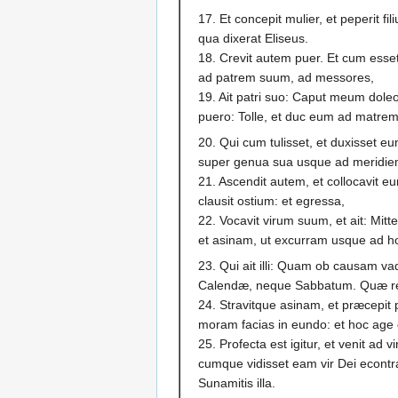
17. Et concepit mulier, et peperit f
qua dixerat Eliseus.
18. Crevit autem puer. Et cum ess
ad patrem suum, ad messores,
19. Ait patri suo: Caput meum doleo,
puero: Tolle, et duc eum ad matre
20. Qui cum tulisset, et duxisset 
super genua sua usque ad meridiem
21. Ascendit autem, et collocavit e
clausit ostium: et egressa,
22. Vocavit virum suum, et ait: Mi
et asinam, ut excurram usque ad ho
23. Qui ait illi: Quam ob causam v
Calendæ, neque Sabbatum. Quæ re
24. Stravitque asinam, et præcepit 
moram facias in eundo: et hoc age q
25. Profecta est igitur, et venit ad
cumque vidisset eam vir Dei econtr
Sunamitis illa.