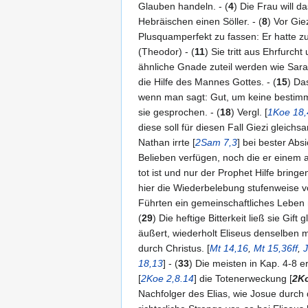
Glauben handeln. - (
4
) Die Frau will 
Hebräischen einen Söller. - (
8
) Vor Giez
Plusquamperfekt zu fassen: Er hatte z
(Theodor) - (
11
) Sie tritt aus Ehrfurcht
ähnliche Gnade zuteil werden wie Sara.
die Hilfe des Mannes Gottes. - (
15
) Da
wenn man sagt: Gut, um keine bestimm
sie gesprochen. - (
18
) Vergl. [
1Koe 18,
diese soll für diesen Fall Giezi glei
Nathan irrte [
2Sam 7,3
] bei bester Ab
Belieben verfügen, noch die er einem a
tot ist und nur der Prophet Hilfe bringen
hier die Wiederbelebung stufenweise vor
Führten ein gemeinschaftliches Leben m
(
29
) Die heftige Bitterkeit ließ sie Gift g
äußert, wiederholt Eliseus denselben 
durch Christus. [
Mt 14,16
,
Mt 15,36ff
,
J
18,13
] - (
33
) Die meisten in Kap. 4-8 
[
2Koe 2,8.14
] die Totenerweckung [
2Ko
Nachfolger des Elias, wie Josue durch 