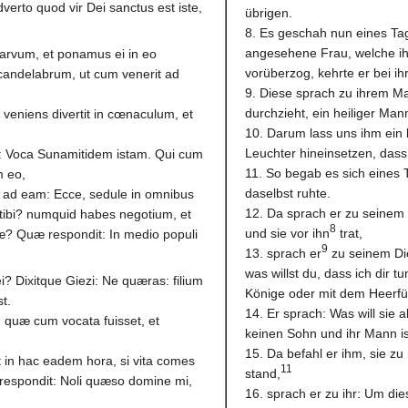
erto quod vir Dei sanctus est iste,
übrigen.
8. Es geschah nun eines Ta
angesehene Frau, welche ihn
arvum, et ponamus ei in eo
vorüberzog, kehrte er bei i
 candelabrum, ut cum venerit ad
9. Diese sprach zu ihrem Ma
durchzieht, ein heiliger Mann
veniens divertit in cœnaculum, et
10. Darum lass uns ihm ein
Leuchter hineinsetzen, dass
: Voca Sunamitidem istam. Qui cum
11. So begab es sich eines
m eo,
daselbst ruhte.
 ad eam: Ecce, sedule in omnibus
12. Da sprach er zu seinem D
m tibi? numquid habes negotium, et
8
und sie vor ihn
trat,
itiæ? Quæ respondit: In medio populi
9
13. sprach er
zu seinem Dien
was willst du, dass ich dir t
ei? Dixitque Giezi: Ne quæras: filium
Könige oder mit dem Heerfüh
t.
14. Er sprach: Was will sie a
: quæ cum vocata fuisset, et
keinen Sohn und ihr Mann ist
15. Da befahl er ihm, sie zu
et in hac eadem hora, si vita comes
11
stand,
lla respondit: Noli quæso domine mi,
16. sprach er zu ihr: Um di