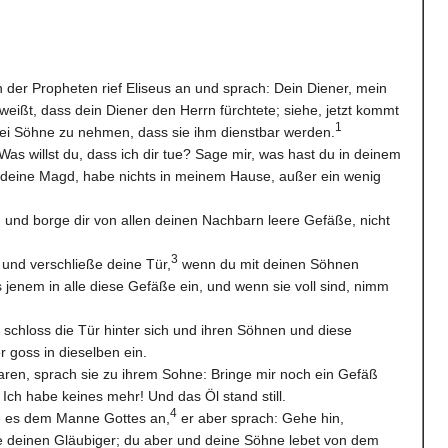
 der Propheten rief Eliseus an und sprach: Dein Diener, mein
weißt, dass dein Diener den Herrn fürchtete; siehe, jetzt kommt
1
ei Söhne zu nehmen, dass sie ihm dienstbar werden.
 Was willst du, dass ich dir tue? Sage mir, was hast du in deinem
, deine Magd, habe nichts in meinem Hause, außer ein wenig
in und borge dir von allen deinen Nachbarn leere Gefäße, nicht
3
 und verschließe deine Tür,
wenn du mit deinen Söhnen
 jenem in alle diese Gefäße ein, und wenn sie voll sind, nimm
 schloss die Tür hinter sich und ihren Söhnen und diese
r goss in dieselben ein.
waren, sprach sie zu ihrem Sohne: Bringe mir noch ein Gefäß
 Ich habe keines mehr! Und das Öl stand still.
4
te es dem Manne Gottes an,
er aber sprach: Gehe hin,
e deinen Gläubiger; du aber und deine Söhne lebet von dem