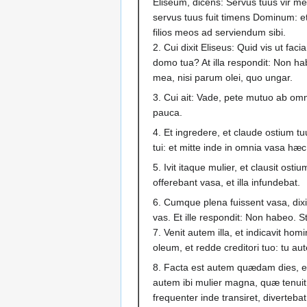
Eliseum, dicens: Servus tuus vir me
servus tuus fuit timens Dominum: et 
filios meos ad serviendum sibi.
2. Cui dixit Eliseus: Quid vis ut faci
domo tua? At illa respondit: Non h
mea, nisi parum olei, quo ungar.
3. Cui ait: Vade, pete mutuo ab omn
pauca.
4. Et ingredere, et claude ostium tuum
tui: et mitte inde in omnia vasa hæc:
5. Ivit itaque mulier, et clausit ostiu
offerebant vasa, et illa infundebat.
6. Cumque plena fuissent vasa, dixi
vas. Et ille respondit: Non habeo. S
7. Venit autem illa, et indicavit homi
oleum, et redde creditori tuo: tu autem
8. Facta est autem quædam dies, et
autem ibi mulier magna, quæ tenu
frequenter inde transiret, diverte