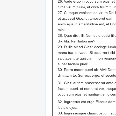
26. Vade ergo in occursum ejus, et d
circa virum tuum, et circa filium t
27. Cumque venisset ad virum Dei 
et accessit Giezi ut amoveret eam. 
enim ejus in amaritudine est, et Dom
mihi.
28. Quæ dixit illi: Numquid petivi
dixi tibi: Ne illudas me?
29. Et ille ait ad Giezi: Accinge lu
manu tua, et vade. Si occurrerit tib
salutaverit te quispiam, non respo
super faciem pueri.
30. Porro mater pueri ait: Vivit Dom
dimittam te. Surrexit ergo, et secut
31. Giezi autem præcesserat ante 
faciem pueri, et non erat vox, nequ
occursum ejus, et nuntiavit ei, dice
32. Ingressus est ergo Eliseus dom
lectulo ejus:
33. Ingressusque clausit ostium sup