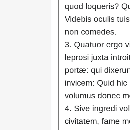
quod loqueris? Qui
Videbis oculis tuis
non comedes.
3. Quatuor ergo vi
leprosi juxta intro
portæ: qui dixeru
invicem: Quid hic
volumus donec m
4. Sive ingredi vo
civitatem, fame m