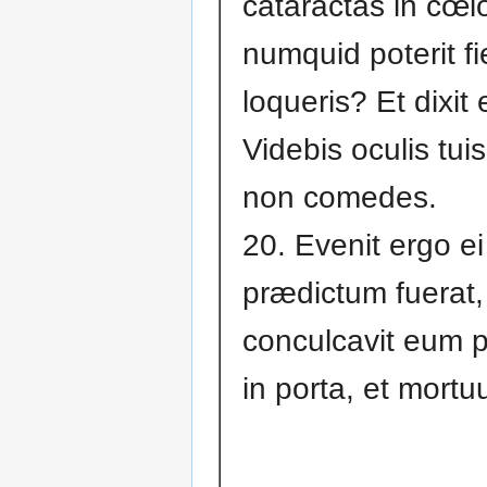
cataractas in cœl
numquid poterit fi
loqueris? Et dixit e
Videbis oculis tuis
non comedes.
20. Evenit ergo ei
prædictum fuerat,
conculcavit eum 
in porta, et mortu