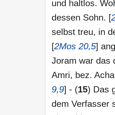
und haltlos. Wo
dessen Sohn. [
selbst treu, in d
[
2Mos 20,5
] an
Joram war das d
Amri, bez. Acha
9,9
] - (
15
) Das 
dem Verfasser s