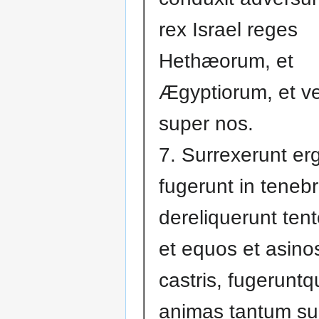
rex Israel reges
Hethæorum, et
Ægyptiorum, et v
super nos.
7. Surrexerunt erg
fugerunt in tenebri
dereliquerunt tent
et equos et asinos
castris, fugeruntq
animas tantum s