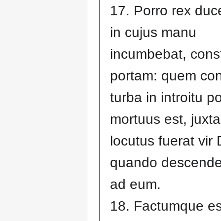
17. Porro rex duc
in cujus manu
incumbebat, const
portam: quem con
turba in introitu p
mortuus est, juxt
locutus fuerat vir 
quando descender
ad eum.
18. Factumque es