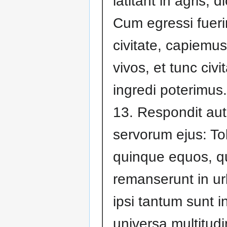
latitant in agris, d
Cum egressi fueri
civitate, capiemu
vivos, et tunc civ
ingredi poterimus.
13. Respondit au
servorum ejus: To
quinque equos, q
remanserunt in ur
ipsi tantum sunt i
universa multitud