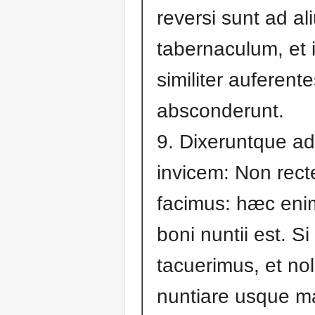
reversi sunt ad al
tabernaculum, et 
similiter auferent
absconderunt.
9. Dixeruntque ad
invicem: Non rect
facimus: hæc eni
boni nuntii est. Si
tacuerimus, et no
nuntiare usque m