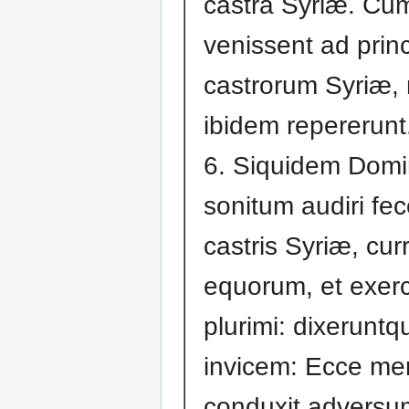
castra Syriæ. Cu
venissent ad prin
castrorum Syriæ,
ibidem repererunt
6. Siquidem Dom
sonitum audiri fec
castris Syriæ, cur
equorum, et exerc
plurimi: dixeruntq
invicem: Ecce me
conduxit adversu