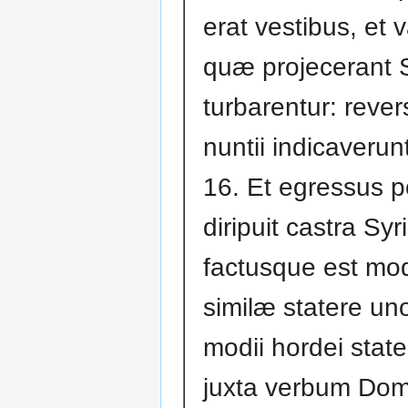
erat vestibus, et v
quæ projecerant 
turbarentur: rever
nuntii indicaverunt
16. Et egressus 
diripuit castra Syr
factusque est mo
similæ statere un
modii hordei stat
juxta verbum Dom