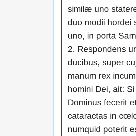
similæ uno statere 
duo modii hordei 
uno, in porta Sam
2. Respondens u
ducibus, super cu
manum rex incum
homini Dei, ait: Si
Dominus fecerit e
cataractas in cœl
numquid poterit e