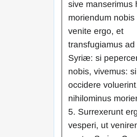
sive manserimus h
moriendum nobis 
venite ergo, et
transfugiamus ad 
Syriæ: si pepercer
nobis, vivemus: s
occidere voluerint
nihilominus morie
5. Surrexerunt er
vesperi, ut venire