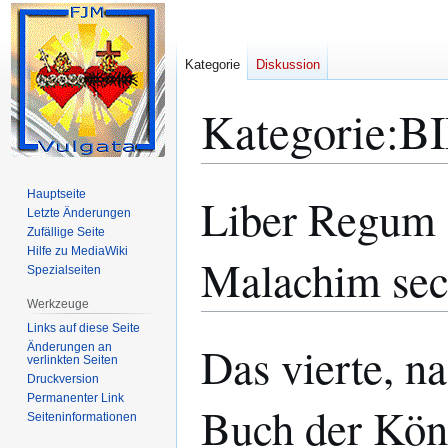
Kategorie
Diskussion
Kategorie
:
B
Hauptseite
Liber Regum 
Zur
Zur
Letzte Änderungen
Navigation
Suche
Zufällige Seite
springen
springen
Hilfe zu MediaWiki
Malachim sec
Spezialseiten
Werkzeuge
Links auf diese Seite
Das vierte, n
Änderungen an
verlinkten Seiten
Druckversion
Permanenter Link
Buch der Kön
Seiten­­informationen