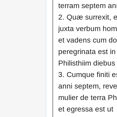
terram septem an
2. Quæ surrexit, et
juxta verbum homi
et vadens cum d
peregrinata est in
Philisthiim diebus 
3. Cumque finiti 
anni septem, reve
mulier de terra Phi
et egressa est ut