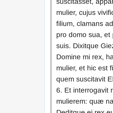
suscitasset, appar
mulier, cujus vivif
filium, clamans a
pro domo sua, et 
suis. Dixitque Giez
Domine mi rex, h
mulier, et hic est f
quem suscitavit E
6. Et interrogavit 
mulierem: quæ nar
Deditque ei rex 