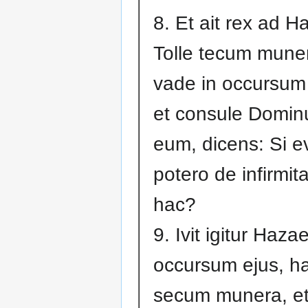
8. Et ait rex ad H
Tolle tecum muner
vade in occursum v
et consule Domin
eum, dicens: Si 
potero de infirmi
hac?
9. Ivit igitur Hazae
occursum ejus, h
secum munera, e