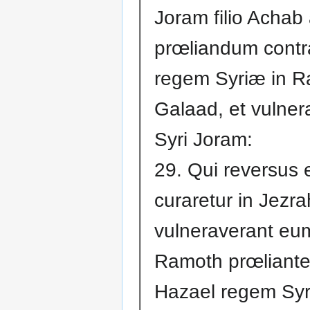
Joram filio Achab
prœliandum contr
regem Syriæ in 
Galaad, et vulner
Syri Joram:
29. Qui reversus e
curaretur in Jezra
vulneraverant eum
Ramoth prœliante
Hazael regem Syr