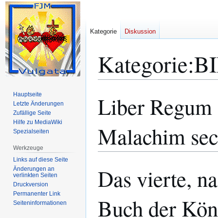
Kategorie
Diskussion
Kategorie
:
B
Hauptseite
Liber Regum 
Zur
Zur
Letzte Änderungen
Navigation
Suche
Zufällige Seite
springen
springen
Hilfe zu MediaWiki
Malachim sec
Spezialseiten
Werkzeuge
Links auf diese Seite
Das vierte, n
Änderungen an
verlinkten Seiten
Druckversion
Permanenter Link
Buch der Kön
Seiten­­informationen