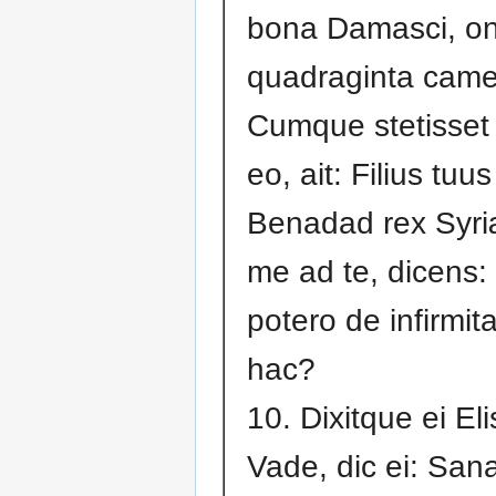
bona Damasci, o
quadraginta came
Cumque stetisset
eo, ait: Filius tuus
Benadad rex Syri
me ad te, dicens: 
potero de infirmi
hac?
10. Dixitque ei El
Vade, dic ei: Sana