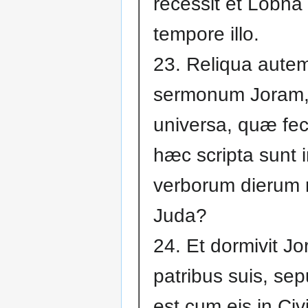
recessit et Lobna 
tempore illo.
23. Reliqua aute
sermonum Joram,
universa, quæ fec
hæc scripta sunt i
verborum dierum
Juda?
24. Et dormivit J
patribus suis, se
est cum eis in Civ