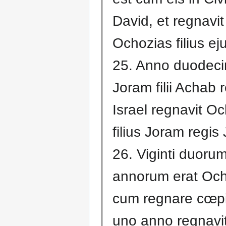
David, et regnavit
Ochozias filius ej
25. Anno duodec
Joram filii Achab 
Israel regnavit O
filius Joram regis
26. Viginti duoru
annorum erat Och
cum regnare cœpi
uno anno regnavit