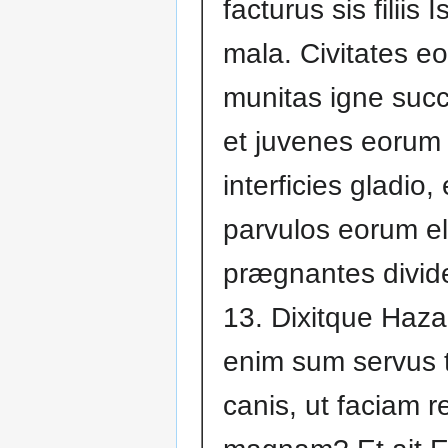
facturus sis filiis I
mala. Civitates e
munitas igne suc
et juvenes eorum
interficies gladio, 
parvulos eorum el
prægnantes divid
13. Dixitque Haza
enim sum servus 
canis, ut faciam 