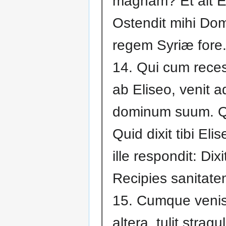
magnam? Et ait E
Ostendit mihi Dom
regem Syriæ fore
14. Qui cum reces
ab Eliseo, venit a
dominum suum. Qui
Quid dixit tibi Eli
ille respondit: Dixi
Recipies sanitate
15. Cumque venis
altera, tulit stragu