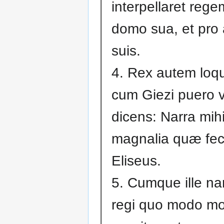
interpellaret rege
domo sua, et pro 
suis.
4. Rex autem loq
cum Giezi puero vi
dicens: Narra mih
magnalia quæ fec
Eliseus.
5. Cumque ille na
regi quo modo m