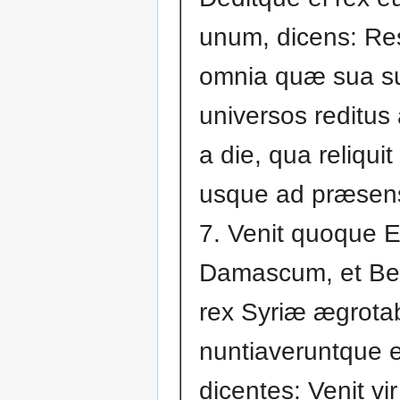
unum, dicens: Res
omnia quæ sua su
universos reditus
a die, qua reliquit
usque ad præsen
7. Venit quoque E
Damascum, et B
rex Syriæ ægrota
nuntiaveruntque e
dicentes: Venit vi