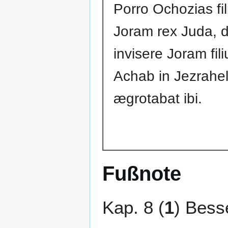
Porro Ochozias fil
Joram rex Juda, 
invisere Joram fil
Achab in Jezrahel
ægrotabat ibi.
Fußnote
Kap. 8 (
1
) Bess