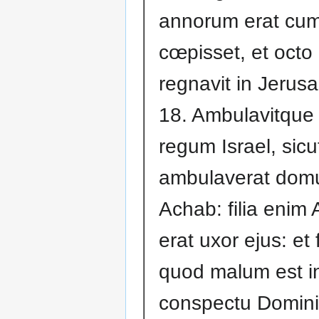
annorum erat cum
cœpisset, et octo
regnavit in Jerus
18. Ambulavitque i
regum Israel, sicu
ambulaverat dom
Achab: filia enim
erat uxor ejus: et 
quod malum est i
conspectu Domini