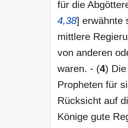
für die Abgötter
4,38
] erwähnte 
mittlere Regieru
von anderen od
waren. - (
4
) Die
Propheten für s
Rücksicht auf di
Könige gute Re