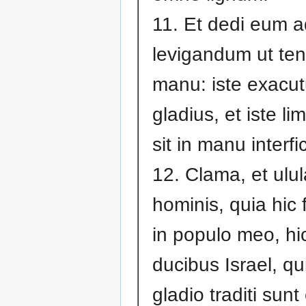
11. Et dedi eum a
levigandum ut ten
manu: iste exacut
gladius, et iste li
sit in manu interfic
12. Clama, et ulula
hominis, quia hic 
in populo meo, hic
ducibus Israel, qu
gladio traditi sun