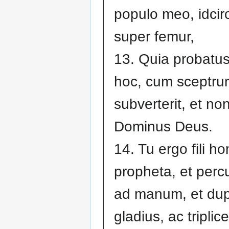
populo meo, idcir
super femur,
13. Quia probatus
hoc, cum sceptru
subverterit, et non 
Dominus Deus.
14. Tu ergo fili ho
propheta, et per
ad manum, et dup
gladius, ac triplic