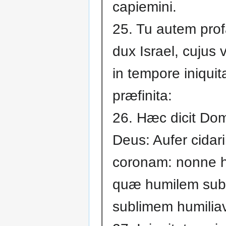
capiemini.
25. Tu autem prof
dux Israel, cujus 
in tempore iniquita
præfinita:
26. Hæc dicit Do
Deus: Aufer cidari
coronam: nonne h
quæ humilem subl
sublimem humiliav