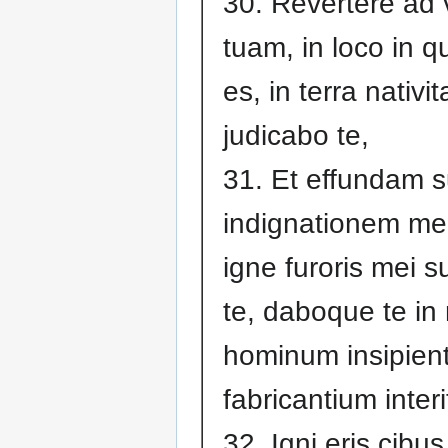
30. Revertere ad
tuam, in loco in q
es, in terra nativi
judicabo te,
31. Et effundam s
indignationem me
igne furoris mei su
te, daboque te i
hominum insipient
fabricantium inter
32. Igni eris cibu