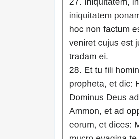
27. Iniquitatem, i
iniquitatem pona
hoc non factum e
veniret cujus est 
tradam ei.
28. Et tu fili homin
propheta, et dic: 
Dominus Deus ad f
Ammon, et ad op
eorum, et dices: 
mucro evagina te