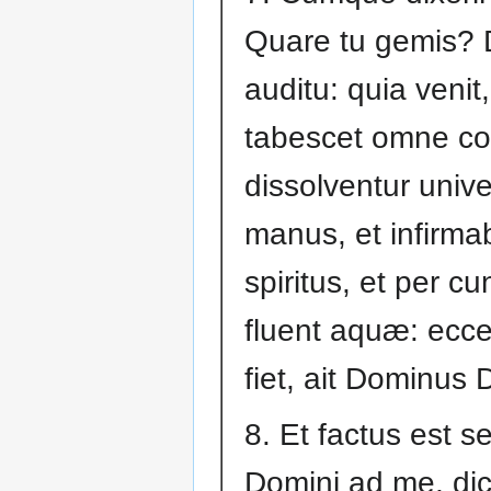
Quare tu gemis? 
auditu: quia venit,
tabescet omne cor
dissolventur univ
manus, et infirma
spiritus, et per c
fluent aquæ: ecce 
fiet, ait Dominus 
8. Et factus est s
Domini ad me, di