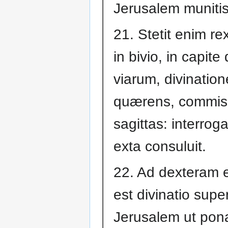
Jerusalem muniti
21. Stetit enim re
in bivio, in capit
viarum, divinatio
quærens, commis
sagittas: interroga
exta consuluit.
22. Ad dexteram e
est divinatio supe
Jerusalem ut pona