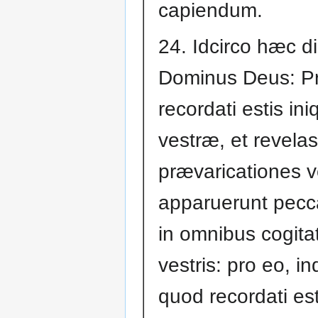
capiendum.
24. Idcirco hæc di
Dominus Deus: P
recordati estis iniq
vestræ, et revelas
prævaricationes v
apparuerunt pecc
in omnibus cogita
vestris: pro eo, i
quod recordati es