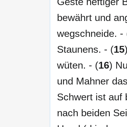
Geste heftiger B
bewährt und an
wegschneide. - 
Staunens. - (
15
wüten. - (
16
) Nu
und Mahner das 
Schwert ist auf 
nach beiden Seit