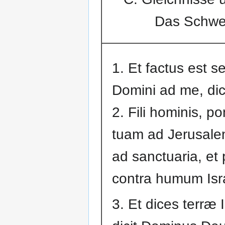
Das Schwer
1. Et factus est s
Domini ad me, di
2. Fili hominis, p
tuam ad Jerusalem,
ad sanctuaria, et
contra humum Isr
3. Et dices terræ 