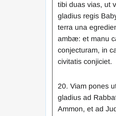
tibi duas vias, ut 
gladius regis Bab
terra una egredie
ambæ: et manu c
conjecturam, in c
civitatis conjiciet.
20. Viam pones ut
gladius ad Rabbat
Ammon, et ad Ju