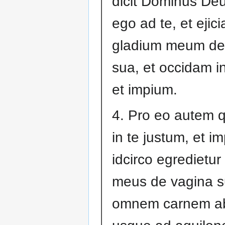
dicit Dominus De
ego ad te, et ejic
gladium meum de
sua, et occidam in
et impium.
4. Pro eo autem q
in te justum, et i
idcirco egredietur
meus de vagina s
omnem carnem ab