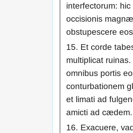
interfectorum: hic
occisionis magnæ
obstupescere eos 
15. Et corde tabe
multiplicat ruinas.
omnibus portis e
conturbationem gla
et limati ad fulge
amicti ad cædem.
16. Exacuere, va