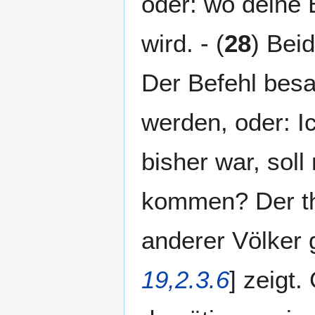
oder: wo deine 
wird. - (
28
) Bei
Der Befehl besa
werden, oder: I
bisher war, soll
kommen? Der th
anderer Völker g
19,2.3.6
] zeigt.