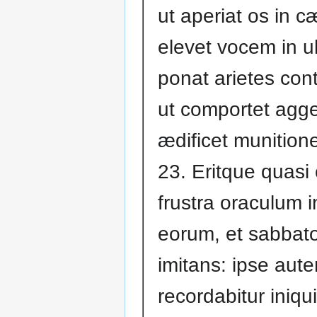
ut aperiat os in c
elevet vocem in ul
ponat arietes cont
ut comportet agg
ædificet munition
23. Eritque quasi
frustra oraculum i
eorum, et sabbat
imitans: ipse aut
recordabitur iniqui