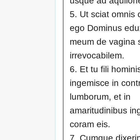
usque ad aquilon
5. Ut sciat omnis 
ego Dominus edux
meum de vagina 
irrevocabilem.
6. Et tu fili homini
ingemisce in contr
lumborum, et in
amaritudinibus i
coram eis.
7. Cumque dixerin