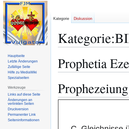
Kategorie
Diskussion
Kategorie
:
B
Hauptseite
Prophetia Eze
Zur
Zur
Letzte Änderungen
Navigation
Suche
Zufällige Seite
springen
springen
Hilfe zu MediaWiki
Spezialseiten
Prophezeiung 
Werkzeuge
Links auf diese Seite
Änderungen an
verlinkten Seiten
Druckversion
Permanenter Link
Seiten­­informationen
C. Gleichnisse 