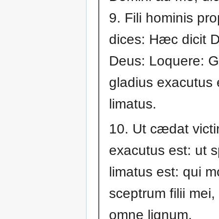
9. Fili hominis pr
dices: Hæc dicit
Deus: Loquere: G
gladius exacutus e
limatus.
10. Ut cædat vict
exacutus est: ut 
limatus est: qui 
sceptrum filii mei,
omne lignum.