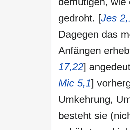
demütigen, wie 
gedroht. [
Jes 2,
Dagegen das me
Anfängen erhebt,
17,22
] angedeut
Mic 5,1
] vorherg
Umkehrung, Umk
besteht sie (ni