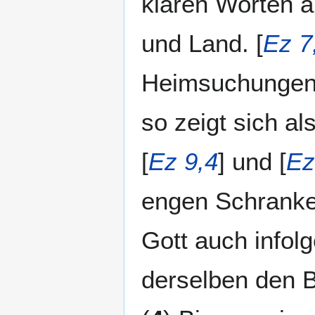
klaren Worten an
und Land. [
Ez 7
Heimsuchungen 
so zeigt sich a
[
Ez 9,4
] und [
Ez
engen Schranken
Gott auch infol
derselben den B