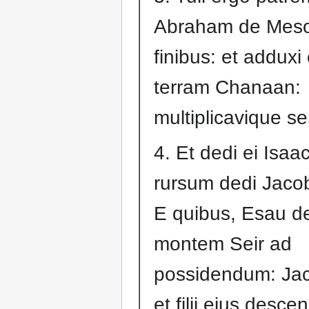
Abraham de Mes
finibus: et adduxi
terram Chanaan:
multiplicavique s
4. Et dedi ei Isaac:
rursum dedi Jaco
E quibus, Esau d
montem Seir ad
possidendum: Jac
et filii ejus desce