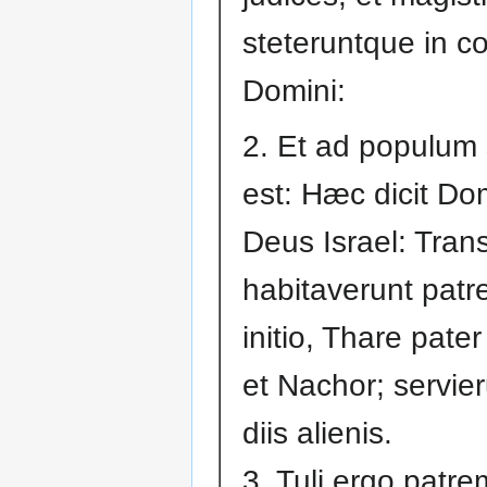
steteruntque in c
Domini:
2. Et ad populum 
est: Hæc dicit Do
Deus Israel: Tran
habitaverunt patre
initio, Thare pate
et Nachor; servie
diis alienis.
3. Tuli ergo patr