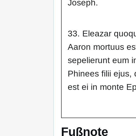
Joseph.
33. Eleazar quoque
Aaron mortuus est
sepelierunt eum 
Phinees filii ejus
est ei in monte E
Fußnote