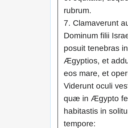
rubrum.
7. Clamaverunt a
Dominum filii Israe
posuit tenebras in
Ægyptios, et addu
eos mare, et oper
Viderunt oculi ves
quæ in Ægypto fe
habitastis in solit
tempore: