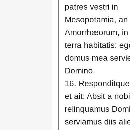
patres vestri in
Mesopotamia, an 
Amorrhæorum, in
terra habitatis: e
domus mea servi
Domino.
16. Responditque
et ait: Absit a nob
relinquamus Domi
serviamus diis ali