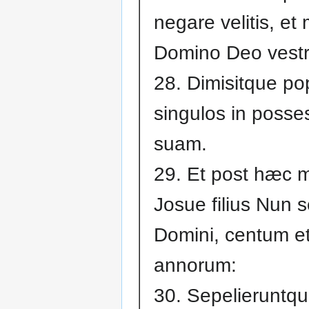
negare velitis, et 
Domino Deo vestr
28. Dimisitque po
singulos in poss
suam.
29. Et post hæc m
Josue filius Nun 
Domini, centum e
annorum:
30. Sepelieruntq