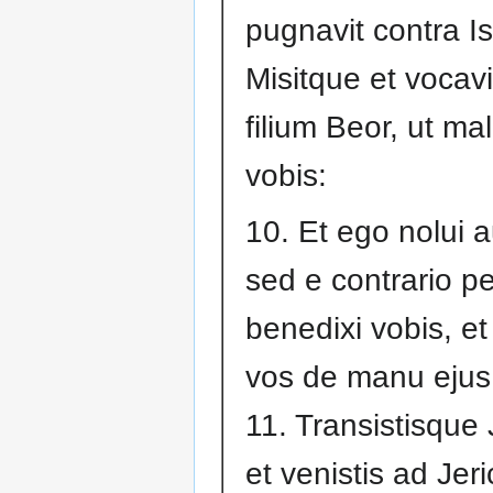
pugnavit contra I
Misitque et vocav
filium Beor, ut ma
vobis:
10. Et ego nolui 
sed e contrario pe
benedixi vobis, et 
vos de manu ejus
11. Transistisque
et venistis ad Jer