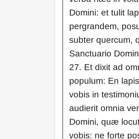
Domini: et tulit l
pergrandem, pos
subter quercum, q
Sanctuario Domin
27. Et dixit ad o
populum: En lapis 
vobis in testimon
audierit omnia ve
Domini, quæ locut
vobis: ne forte po