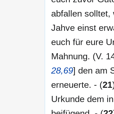
abfallen solltet
Jahve einst erwä
euch für eure Un
Mahnung. (V. 14
28,69
] den am 
erneuerte. - (
21
Urkunde dem in
beifügend. - (
22