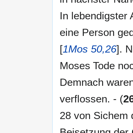
In lebendigster 
eine Person ged
[
1Mos 50,26
]. 
Moses Tode noch
Demnach waren 
verflossen. - (
2
28 von Sichem d
Beisetzung der 