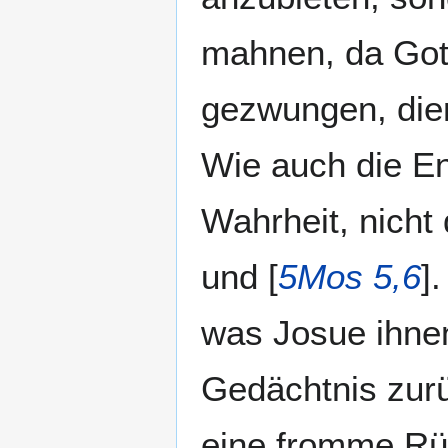
mahnen, da Gott 
gezwungen, dien
Wie auch die En
Wahrheit, nicht 
und [
5Mos 5,6
].
was Josue ihnen
Gedächtnis zurü
eine fromme Rü