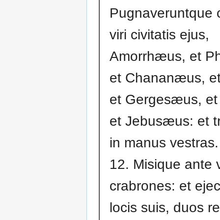
Pugnaveruntque c
viri civitatis ejus,
Amorrhæus, et P
et Chananæus, e
et Gergesæus, e
et Jebusæus: et tr
in manus vestras.
12. Misique ante 
crabrones: et eje
locis suis, duos r