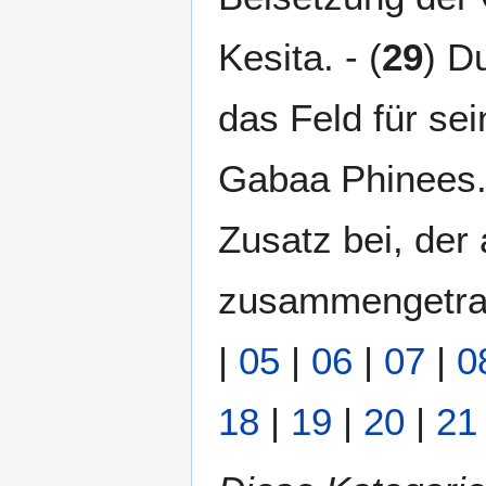
Kesita. - (
29
) D
das Feld für se
Gabaa Phinees. 
Zusatz bei, der 
zusammengetrage
|
05
|
06
|
07
|
0
18
|
19
|
20
|
21