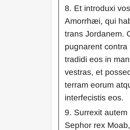
8. Et introduxi vo
Amorrhæi, qui hab
trans Jordanem.
pugnarent contra 
tradidi eos in ma
vestras, et possed
terram eorum atq
interfecistis eos.
9. Surrexit autem 
Sephor rex Moab,