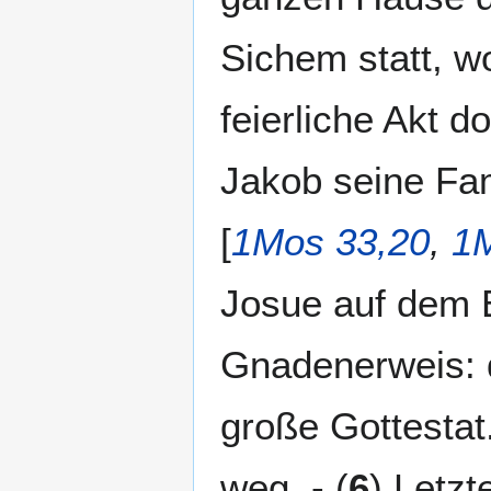
Sichem statt, wo
feierliche Akt d
Jakob seine Fam
[
1Mos 33,20
,
1M
Josue auf dem Eb
Gnadenerweis: d
große Gottestat.
weg. - (
6
) Letzt