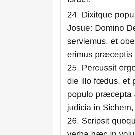
24. Dixitque popu
Josue: Domino De
serviemus, et obe
erimus præceptis 
25. Percussit erg
die illo fœdus, et
populo præcepta 
judicia in Sichem,
26. Scripsit quoq
verba hæc in volu