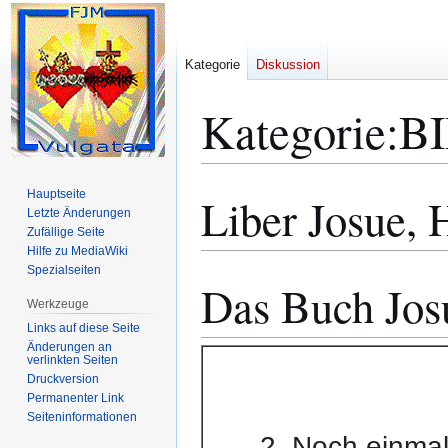
Kategorie
Diskussion
Kategorie
:
BI
Hauptseite
Liber Josue, 
Zur
Zur
Letzte Änderungen
Navigation
Suche
Zufällige Seite
springen
springen
Hilfe zu MediaWiki
Spezialseiten
Das Buch Jos
Werkzeuge
Links auf diese Seite
Änderungen an
verlinkten Seiten
Druckversion
Permanenter Link
Seiten­­informationen
2. Noch einmal 