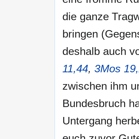
die ganze Trag
bringen (Gegens
deshalb auch vo
11,44
,
3Mos 19,
zwischen ihm un
Bundesbruch hat
Untergang herbei
euch zuvor Gute