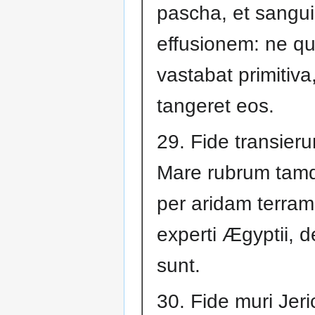
pascha, et sangui
effusionem: ne qu
vastabat primitiva
tangeret eos.
29. Fide transieru
Mare rubrum ta
per aridam terram
experti Ægyptii, d
sunt.
30. Fide muri Jer