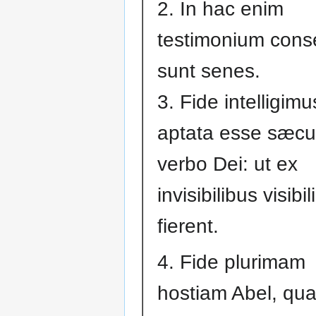
2. In hac enim
testimonium cons
sunt senes.
3. Fide intelligimu
aptata esse sæcu
verbo Dei: ut ex
invisibilibus visibil
fierent.
4. Fide plurimam
hostiam Abel, qu