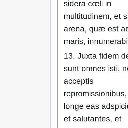
sidera cœli in
multitudinem, et s
arena, quæ est a
maris, innumerabil
13. Juxta fidem d
sunt omnes isti, 
acceptis
repromissionibus,
longe eas adspici
et salutantes, et