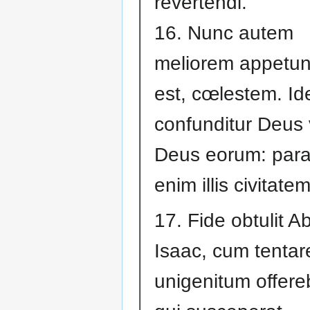
revertendi.
16. Nunc autem
meliorem appetunt
est, cœlestem. I
confunditur Deus 
Deus eorum: para
enim illis civitatem
17. Fide obtulit 
Isaac, cum tentare
unigenitum offere