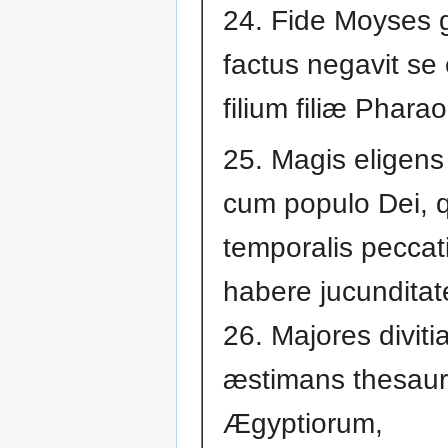
24. Fide Moyses 
factus negavit se
filium filiæ Pharao
25. Magis eligens a
cum populo Dei,
temporalis peccat
habere jucundita
26. Majores diviti
æstimans thesau
Ægyptiorum,