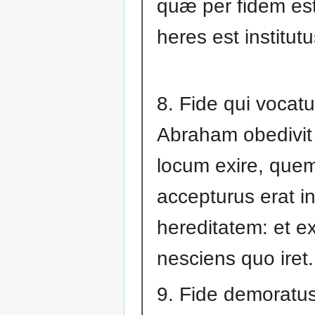
quæ per fidem est
heres est institutu
8. Fide qui vocatu
Abraham obedivit 
locum exire, que
accepturus erat i
hereditatem: et exi
nesciens quo iret.
9. Fide demoratus