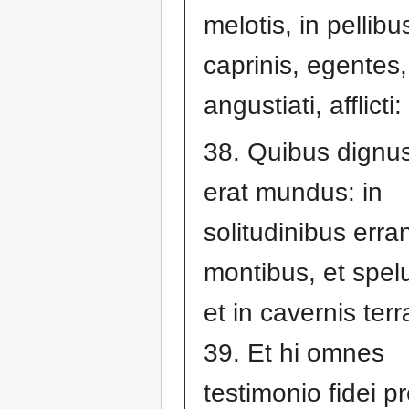
melotis, in pellibu
caprinis, egentes,
angustiati, afflicti:
38. Quibus dignu
erat mundus: in
solitudinibus erran
montibus, et spel
et in cavernis ter
39. Et hi omnes
testimonio fidei pr