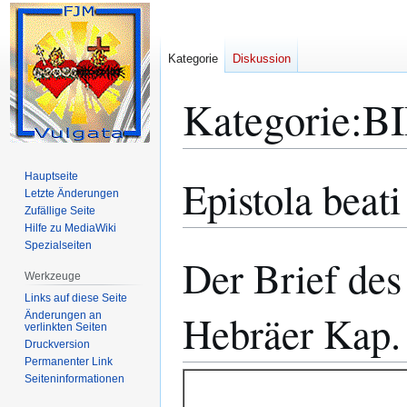
Kategorie
Diskussion
Kategorie
:
B
Hauptseite
Epistola beat
Zur
Zur
Letzte Änderungen
Navigation
Suche
Zufällige Seite
springen
springen
Hilfe zu MediaWiki
Spezialseiten
Der Brief des
Werkzeuge
Links auf diese Seite
Hebräer Kap.
Änderungen an
verlinkten Seiten
Druckversion
Permanenter Link
Seiten­­informationen