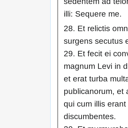
sedentem ad telon
illi: Sequere me.
28. Et relictis om
surgens secutus 
29. Et fecit ei co
magnum Levi in 
et erat turba mult
publicanorum, et 
qui cum illis erant
discumbentes.