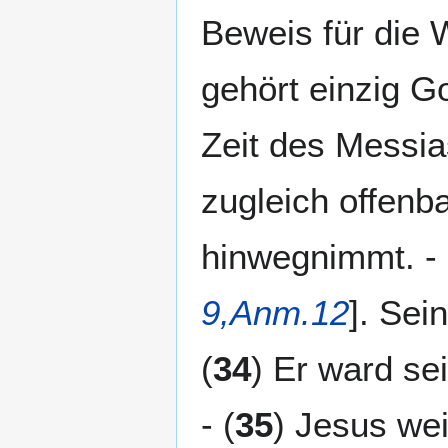
Beweis für die 
gehört einzig Got
Zeit des Messia
zugleich offenb
hinwegnimmt. - 
9,Anm.12
]. Sei
(
34
) Er ward se
- (
35
) Jesus wei