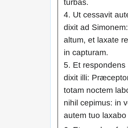
turbas.
4. Ut cessavit aut
dixit ad Simonem:
altum, et laxate re
in capturam.
5. Et respondens
dixit illi: Præcepto
totam noctem lab
nihil cepimus: in 
autem tuo laxabo 