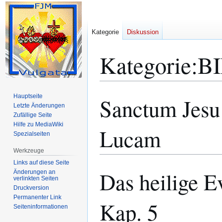
Kategorie
Diskussion
Kategorie
:
B
Hauptseite
Sanctum Jesu
Zur
Zur
Letzte Änderungen
Navigation
Suche
Zufällige Seite
springen
springen
Hilfe zu MediaWiki
Lucam
Spezialseiten
Werkzeuge
Links auf diese Seite
Das heilige E
Änderungen an
verlinkten Seiten
Druckversion
Permanenter Link
Kap. 5
Seiten­­informationen