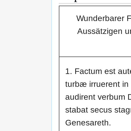
Wunderbarer Fi
Aussätzigen un
1. Factum est au
turbæ irruerent in
audirent verbum D
stabat secus sta
Genesareth.