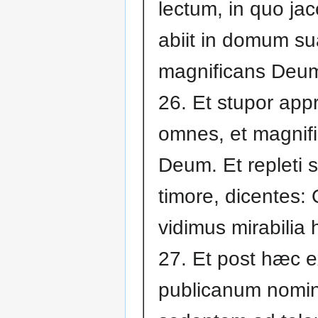
lectum, in quo jac
abiit in domum s
magnificans Deu
26. Et stupor app
omnes, et magnif
Deum. Et repleti 
timore, dicentes:
vidimus mirabilia 
27. Et post hæc exi
publicanum nomin