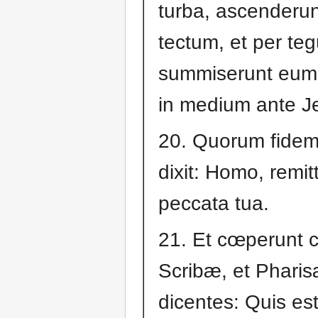
turba, ascenderun
tectum, et per teg
summiserunt eum
in medium ante J
20. Quorum fidem u
dixit: Homo, remitt
peccata tua.
21. Et cœperunt c
Scribæ, et Pharis
dicentes: Quis est