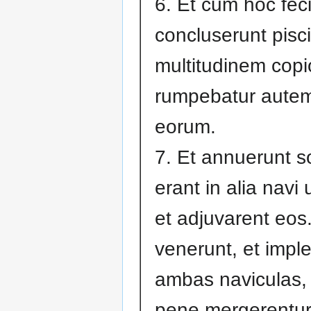
6. Et cum hoc fec
concluserunt pisc
multitudinem cop
rumpebatur autem
eorum.
7. Et annuerunt so
erant in alia navi 
et adjuvarent eos.
venerunt, et impl
ambas naviculas, 
pene mergerentur