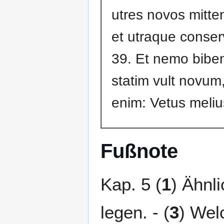
utres novos mitte
et utraque conser
39. Et nemo biben
statim vult novum,
enim: Vetus meliu
Fußnote
Kap. 5 (
1
) Ähnli
legen. - (
3
) Wel