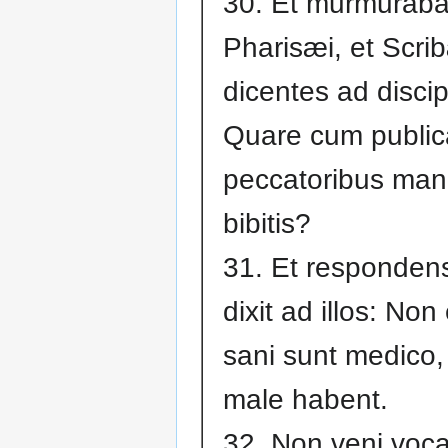
30. Et murmuraba
Pharisæi, et Scri
dicentes ad discip
Quare cum publica
peccatoribus mand
bibitis?
31. Et responden
dixit ad illos: Non
sani sunt medico,
male habent.
32. Non veni voca