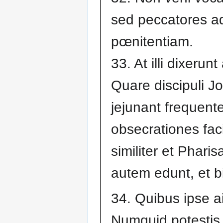
sed peccatores a
pœnitentiam.
33. At illi dixerun
Quare discipuli J
jejunant frequente
obsecrationes fac
similiter et Phari
autem edunt, et b
34. Quibus ipse ai
Numquid potestis f