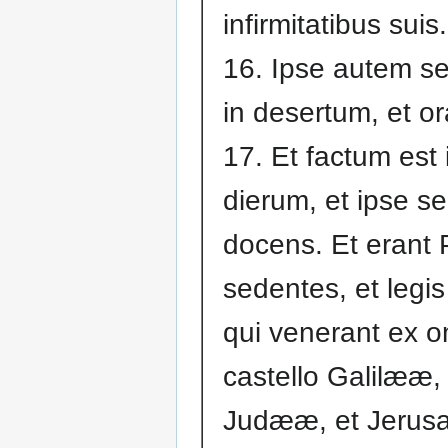
infirmitatibus suis.
16. Ipse autem s
in desertum, et or
17. Et factum est 
dierum, et ipse s
docens. Et erant 
sedentes, et legis
qui venerant ex o
castello Galilææ, 
Judææ, et Jerusa