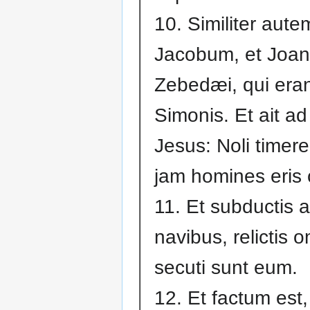
10. Similiter aute
Jacobum, et Joann
Zebedæi, qui eran
Simonis. Et ait 
Jesus: Noli timere
jam homines eris 
11. Et subductis 
navibus, relictis 
secuti sunt eum.
12. Et factum est