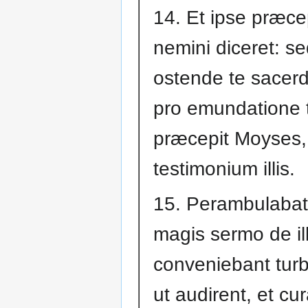
14. Et ipse præcepi
nemini diceret: s
ostende te sacerdo
pro emundatione t
præcepit Moyses,
testimonium illis.
15. Perambulaba
magis sermo de ill
conveniebant tu
ut audirent, et cu